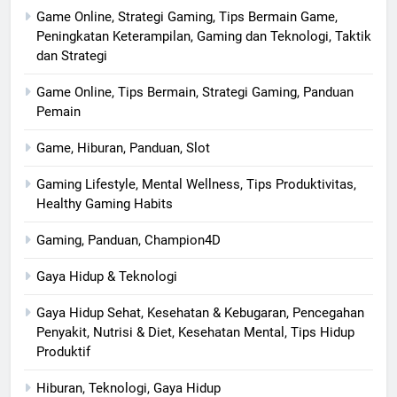
Game Online, Strategi Gaming, Tips Bermain Game,
Peningkatan Keterampilan, Gaming dan Teknologi, Taktik
dan Strategi
Game Online, Tips Bermain, Strategi Gaming, Panduan
Pemain
Game, Hiburan, Panduan, Slot
Gaming Lifestyle, Mental Wellness, Tips Produktivitas,
Healthy Gaming Habits
Gaming, Panduan, Champion4D
Gaya Hidup & Teknologi
Gaya Hidup Sehat, Kesehatan & Kebugaran, Pencegahan
Penyakit, Nutrisi & Diet, Kesehatan Mental, Tips Hidup
Produktif
Hiburan, Teknologi, Gaya Hidup