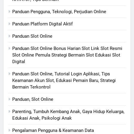
Panduan Pengguna, Teknologi, Perjudian Online
Panduan Platform Digital Aktif
Panduan Slot Online
Panduan Slot Online Bonus Harian Slot Link Slot Resmi
Slot Online Pemula Strategi Bermain Slot Edukasi Slot
Digital
Panduan Slot Online, Tutorial Login Aplikasi, Tips
Keamanan Akun Slot, Edukasi Pemain Baru, Strategi
Bermain Terkontrol
Panduan, Slot Online
Parenting, Tumbuh Kembang Anak, Gaya Hidup Keluarga,
Edukasi Anak, Psikologi Anak
Pengalaman Pengguna & Keamanan Data