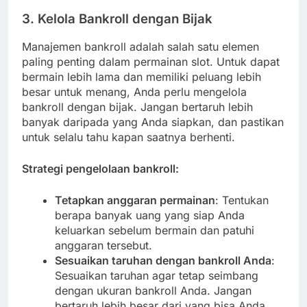
3.
Kelola Bankroll dengan Bijak
Manajemen bankroll adalah salah satu elemen
paling penting dalam permainan slot. Untuk dapat
bermain lebih lama dan memiliki peluang lebih
besar untuk menang, Anda perlu mengelola
bankroll dengan bijak. Jangan bertaruh lebih
banyak daripada yang Anda siapkan, dan pastikan
untuk selalu tahu kapan saatnya berhenti.
Strategi pengelolaan bankroll:
Tetapkan anggaran permainan
: Tentukan
berapa banyak uang yang siap Anda
keluarkan sebelum bermain dan patuhi
anggaran tersebut.
Sesuaikan taruhan dengan bankroll Anda
:
Sesuaikan taruhan agar tetap seimbang
dengan ukuran bankroll Anda. Jangan
bertaruh lebih besar dari yang bisa Anda