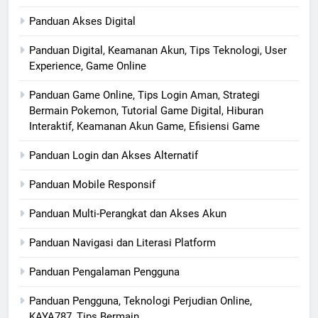
Panduan Akses Digital
Panduan Digital, Keamanan Akun, Tips Teknologi, User
Experience, Game Online
Panduan Game Online, Tips Login Aman, Strategi
Bermain Pokemon, Tutorial Game Digital, Hiburan
Interaktif, Keamanan Akun Game, Efisiensi Game
Panduan Login dan Akses Alternatif
Panduan Mobile Responsif
Panduan Multi-Perangkat dan Akses Akun
Panduan Navigasi dan Literasi Platform
Panduan Pengalaman Pengguna
Panduan Pengguna, Teknologi Perjudian Online,
KAYA787, Tips Bermain