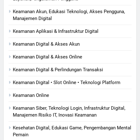
Keamanan Akun, Edukasi Teknologi, Akses Pengguna,
Manajemen Digital
Keamanan Aplikasi & Infrastruktur Digital
Keamanan Digital & Akses Akun
Keamanan Digital & Akses Online
Keamanan Digital & Perlindungan Transaksi
Keamanan Digital • Slot Online • Teknologi Platform
Keamanan Online
Keamanan Siber, Teknologi Login, Infrastruktur Digital,
Manajemen Risiko IT, Inovasi Keamanan
Kesehatan Digital, Edukasi Game, Pengembangan Mental
Pemain