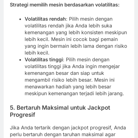
Strategi memilih mesin berdasarkan volatilitas:
Volatilitas rendah
: Pilih mesin dengan
volatilitas rendah jika Anda lebih suka
kemenangan yang lebih konsisten meskipun
lebih kecil. Mesin ini cocok bagi pemain
yang ingin bermain lebih lama dengan risiko
lebih kecil.
Volatilitas tinggi
: Pilih mesin dengan
volatilitas tinggi jika Anda ingin mengejar
kemenangan besar dan siap untuk
mengambil risiko lebih besar. Mesin ini
menawarkan hadiah yang lebih besar
meskipun kemenangan terjadi lebih jarang.
5.
Bertaruh Maksimal untuk Jackpot
Progresif
Jika Anda tertarik dengan jackpot progresif, Anda
perlu bertaruh dengan taruhan maksimal agar