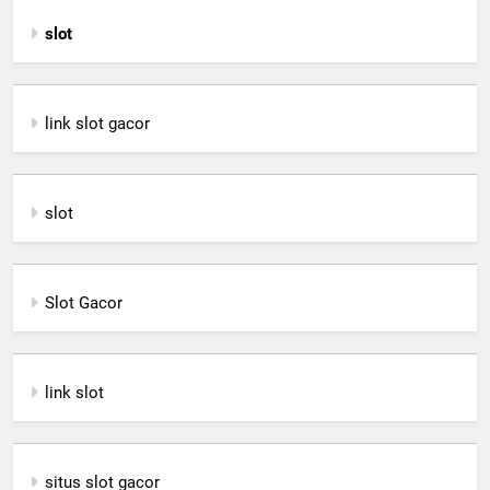
slot
link slot gacor
slot
Slot Gacor
link slot
situs slot gacor