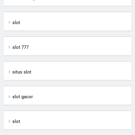
slot
slot 777
situs slot
slot gacor
slot