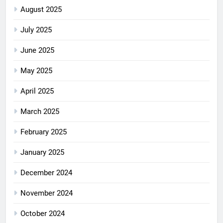
August 2025
July 2025
June 2025
May 2025
April 2025
March 2025
February 2025
January 2025
December 2024
November 2024
October 2024