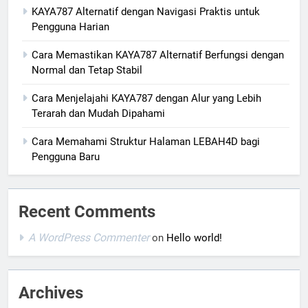
KAYA787 Alternatif dengan Navigasi Praktis untuk
Pengguna Harian
Cara Memastikan KAYA787 Alternatif Berfungsi dengan
Normal dan Tetap Stabil
Cara Menjelajahi KAYA787 dengan Alur yang Lebih
Terarah dan Mudah Dipahami
Cara Memahami Struktur Halaman LEBAH4D bagi
Pengguna Baru
Recent Comments
A WordPress Commenter
on
Hello world!
Archives