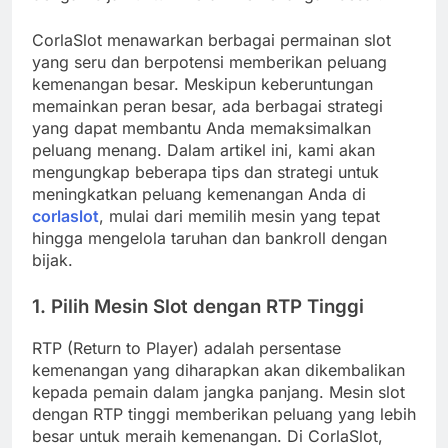
CorlaSlot menawarkan berbagai permainan slot
yang seru dan berpotensi memberikan peluang
kemenangan besar. Meskipun keberuntungan
memainkan peran besar, ada berbagai strategi
yang dapat membantu Anda memaksimalkan
peluang menang. Dalam artikel ini, kami akan
mengungkap beberapa tips dan strategi untuk
meningkatkan peluang kemenangan Anda di
corlaslot
, mulai dari memilih mesin yang tepat
hingga mengelola taruhan dan bankroll dengan
bijak.
1.
Pilih Mesin Slot dengan RTP Tinggi
RTP (Return to Player) adalah persentase
kemenangan yang diharapkan akan dikembalikan
kepada pemain dalam jangka panjang. Mesin slot
dengan RTP tinggi memberikan peluang yang lebih
besar untuk meraih kemenangan. Di CorlaSlot,