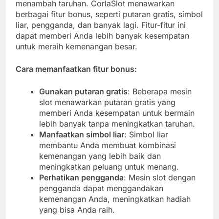
menambah taruhan. CorlaSlot menawarkan
berbagai fitur bonus, seperti putaran gratis, simbol
liar, pengganda, dan banyak lagi. Fitur-fitur ini
dapat memberi Anda lebih banyak kesempatan
untuk meraih kemenangan besar.
Cara memanfaatkan fitur bonus:
Gunakan putaran gratis
: Beberapa mesin
slot menawarkan putaran gratis yang
memberi Anda kesempatan untuk bermain
lebih banyak tanpa meningkatkan taruhan.
Manfaatkan simbol liar
: Simbol liar
membantu Anda membuat kombinasi
kemenangan yang lebih baik dan
meningkatkan peluang untuk menang.
Perhatikan pengganda
: Mesin slot dengan
pengganda dapat menggandakan
kemenangan Anda, meningkatkan hadiah
yang bisa Anda raih.