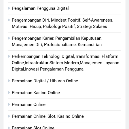
Pengalaman Pengguna Digital
Pengembangan Diri, Mindset Positif, Self-Awareness,
Motivasi Hidup, Psikologi Positif, Strategi Sukses
Pengembangan Karier, Pengambilan Keputusan,
Manajemen Diri, Profesionalisme, Kemandirian
Perkembangan Teknologi Digital,Transformasi Platform
Online,Infrastruktur Sistem Modern,Manajemen Layanan
Digital,Inovasi Pengalaman Pengguna
Permainan Digital / Hiburan Online
Permainan Kasino Online
Permainan Online
Permainan Online, Slot, Kasino Online
Permainan Slot Online