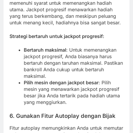
memenuhi syarat untuk memenangkan hadiah
utama. Jackpot progresif menawarkan hadiah
yang terus berkembang, dan meskipun peluang
untuk menang kecil, hadiahnya bisa sangat besar.
Strategi bertaruh untuk jackpot progresif:
Bertaruh maksimal
: Untuk memenangkan
jackpot progresif, Anda biasanya harus
bertaruh dengan taruhan maksimal. Pastikan
bankroll Anda cukup untuk bertaruh
maksimal.
Pilih mesin dengan jackpot besar
: Pilih
mesin yang menawarkan jackpot progresif
besar jika Anda tertarik pada hadiah utama
yang menggiurkan.
6.
Gunakan Fitur Autoplay dengan Bijak
Fitur autoplay memungkinkan Anda untuk memutar