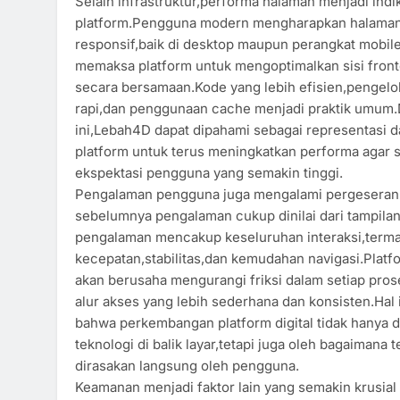
Selain infrastruktur,performa halaman menjadi indi
platform.Pengguna modern mengharapkan halaman
responsif,baik di desktop maupun perangkat mobile
memaksa platform untuk mengoptimalkan sisi fron
secara bersamaan.Kode yang lebih efisien,pengelo
rapi,dan penggunaan cache menjadi praktik umum.
ini,Lebah4D dapat dipahami sebagai representasi d
platform untuk terus meningkatkan performa agar 
ekspektasi pengguna yang semakin tinggi.
Pengalaman pengguna juga mengalami pergeseran
sebelumnya pengalaman cukup dinilai dari tampilan 
pengalaman mencakup keseluruhan interaksi,term
kecepatan,stabilitas,dan kemudahan navigasi.Plat
akan berusaha mengurangi friksi dalam setiap pro
alur akses yang lebih sederhana dan konsisten.Hal
bahwa perkembangan platform digital tidak hanya d
teknologi di balik layar,tetapi juga oleh bagaimana 
dirasakan langsung oleh pengguna.
Keamanan menjadi faktor lain yang semakin krusi