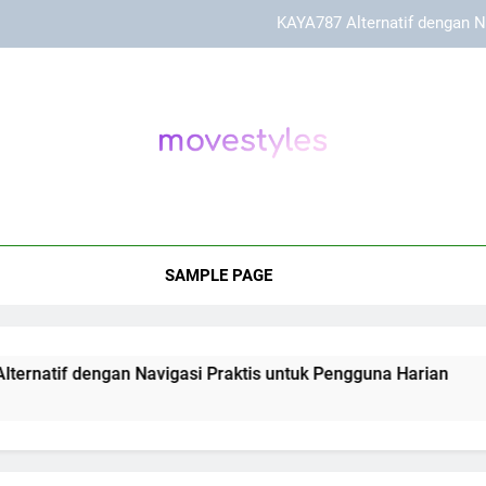
KAYA787 Alternatif dengan N
Cara Memastikan KAYA787 Alternatif Ber
Cara Menjelajahi KAYA787 dengan Alur y
LEBAH4D Link Alternatif sebaga
e Styles
KAYA787 Alternatif dengan N
nspirasi Fashion Dan Gaya Hidup Terkini Dari Move Styles.
Cara Memastikan KAYA787 Alternatif Ber
SAMPLE PAGE
Cara Menjelajahi KAYA787 dengan Alur y
ngan Navigasi Praktis untuk Pengguna Harian
Cara Mema
3 Weeks Ago