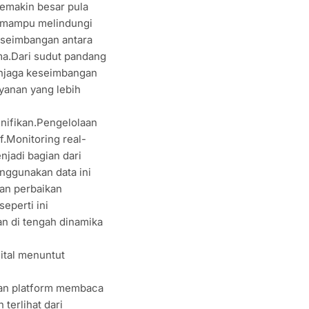
semakin besar pula
s mampu melindungi
eseimbangan antara
a.Dari sudut pandang
njaga keseimbangan
ayanan yang lebih
nifikan.Pengelolaan
if.Monitoring real-
njadi bagian dari
nggunakan data ini
an perbaikan
eperti ini
n di tengah dinamika
ital menuntut
an platform membaca
terlihat dari