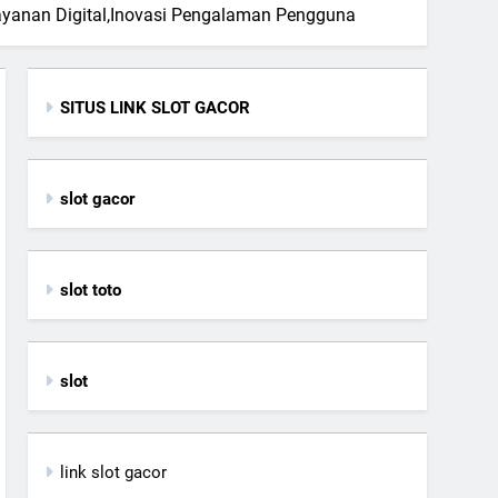
Layanan Digital,Inovasi Pengalaman Pengguna
SITUS LINK SLOT GACOR
slot gacor
slot toto
slot
link slot gacor