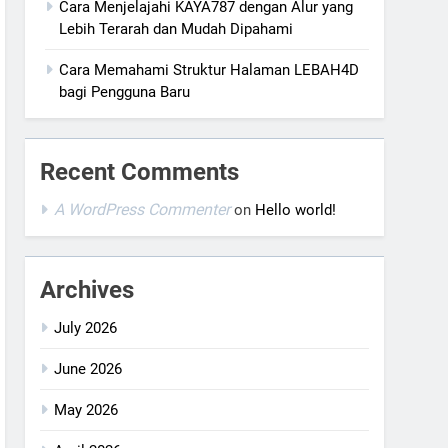
Cara Menjelajahi KAYA787 dengan Alur yang
Lebih Terarah dan Mudah Dipahami
Cara Memahami Struktur Halaman LEBAH4D
bagi Pengguna Baru
Recent Comments
A WordPress Commenter
on
Hello world!
Archives
July 2026
June 2026
May 2026