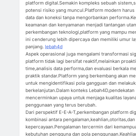
platform digital.Semakin kompleks sebuah sistem,
potensi risiko yang muncul.Platform modern haru
data dan koneksi tanpa mengorbankan performa.K
keamanan dan kenyamanan menjadi tantangan utam
perkembangan teknologi,platform yang mampu me
ini cenderung lebih dipercaya dan memiliki umur l
panjang.
lebah4d
Aspek operasional juga mengalami transformasi sig
platform tidak lagi bersifat reaktif,melainkan proakt
time,analisis data performa,dan evaluasi berkala me
praktik standar.Platform yang berkembang akan me
untuk mengidentifikasi pola gangguan dan melakuk
berkelanjutan.Dalam konteks Lebah4D,pendekatan s
mencerminkan upaya untuk menjaga kualitas layana
penggunaan yang terus berubah.
Dari perspektif E-E-A-T,perkembangan platform dig
kombinasi antara pengalaman,keahlian,otoritas,dan
kepercayaan.Pengalaman tercermin dari kemampu
kebutuhan pengguna dan pola penggunaan.Keahlian 