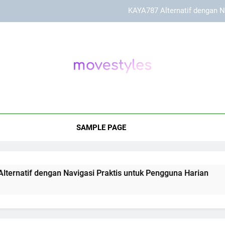
KAYA787 Alternatif dengan N
Cara Memastikan KAYA787 Alternatif Ber
Cara Menjelajahi KAYA787 dengan Alur y
LEBAH4D Link Alternatif sebaga
e Styles
KAYA787 Alternatif dengan N
nspirasi Fashion Dan Gaya Hidup Terkini Dari Move Styles.
Cara Memastikan KAYA787 Alternatif Ber
SAMPLE PAGE
Cara Menjelajahi KAYA787 dengan Alur y
ngan Navigasi Praktis untuk Pengguna Harian
Cara Mema
3 Weeks Ago