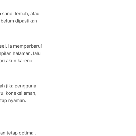
a sandi lemah, atau
belum dipastikan
sel. Ia memperbarui
pilan halaman, lalu
ari akun karena
ah jika pengguna
u, koneksi aman,
tetap nyaman.
an tetap optimal.