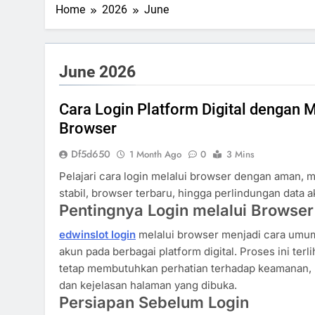
Home
2026
June
June 2026
Cara Login Platform Digital dengan 
Browser
Df5d650
1 Month Ago
0
3 Mins
Pelajari cara login melalui browser dengan aman, m
stabil, browser terbaru, hingga perlindungan data a
Pentingnya Login melalui Browse
edwinslot login
melalui browser menjadi cara umu
akun pada berbagai platform digital. Proses ini terl
tetap membutuhkan perhatian terhadap keamanan, 
dan kejelasan halaman yang dibuka.
Persiapan Sebelum Login