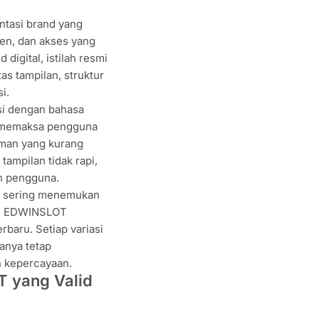
tasi brand yang
sten, dan akses yang
digital, istilah resmi
as tampilan, struktur
i.
si dengan bahasa
k memaksa pengguna
aman yang kurang
tampilan tidak rapi,
an pengguna.
a sering menemukan
in, EDWINSLOT
baru. Setiap variasi
anya tetap
n kepercayaan.
T yang Valid