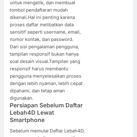
untuk mengetik, dan membuat
tombol pendaftaran mudah
dikenali.Hal ini penting karena
proses daftar melibatkan data
sensitif seperti username, email,
nomor kontak, dan password.
Dari sisi pengalaman pengguna,
tampilan responsif bukan hanya
soal desain visual.Tampilan yang
responsif harus membantu
pengguna menyelesaikan proses
dengan lebih nyaman, lebih cepat
dipahami, dan tetap aman
digunakan.
Persiapan Sebelum Daftar
Lebah4D Lewat
Smartphone
Sebelum memulai Daftar Lebah4D,