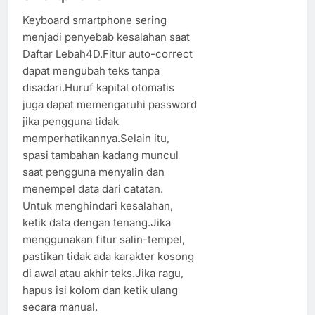
Keyboard smartphone sering
menjadi penyebab kesalahan saat
Daftar Lebah4D.Fitur auto-correct
dapat mengubah teks tanpa
disadari.Huruf kapital otomatis
juga dapat memengaruhi password
jika pengguna tidak
memperhatikannya.Selain itu,
spasi tambahan kadang muncul
saat pengguna menyalin dan
menempel data dari catatan.
Untuk menghindari kesalahan,
ketik data dengan tenang.Jika
menggunakan fitur salin-tempel,
pastikan tidak ada karakter kosong
di awal atau akhir teks.Jika ragu,
hapus isi kolom dan ketik ulang
secara manual.