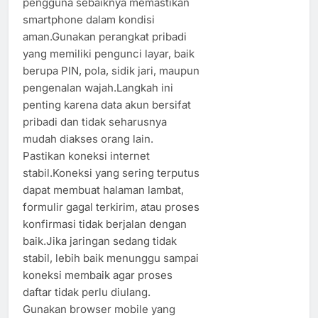
pengguna sebaiknya memastikan
smartphone dalam kondisi
aman.Gunakan perangkat pribadi
yang memiliki pengunci layar, baik
berupa PIN, pola, sidik jari, maupun
pengenalan wajah.Langkah ini
penting karena data akun bersifat
pribadi dan tidak seharusnya
mudah diakses orang lain.
Pastikan koneksi internet
stabil.Koneksi yang sering terputus
dapat membuat halaman lambat,
formulir gagal terkirim, atau proses
konfirmasi tidak berjalan dengan
baik.Jika jaringan sedang tidak
stabil, lebih baik menunggu sampai
koneksi membaik agar proses
daftar tidak perlu diulang.
Gunakan browser mobile yang