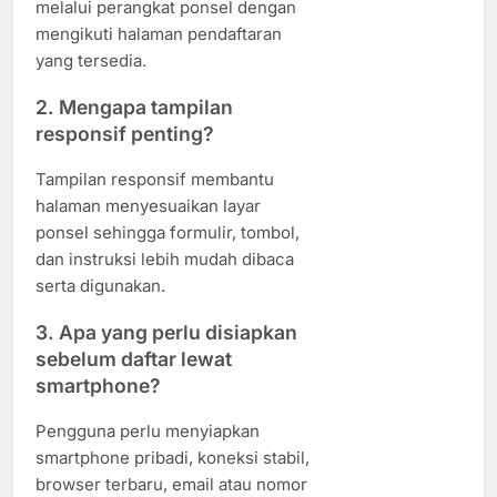
melalui perangkat ponsel dengan
mengikuti halaman pendaftaran
yang tersedia.
2. Mengapa tampilan
responsif penting?
Tampilan responsif membantu
halaman menyesuaikan layar
ponsel sehingga formulir, tombol,
dan instruksi lebih mudah dibaca
serta digunakan.
3. Apa yang perlu disiapkan
sebelum daftar lewat
smartphone?
Pengguna perlu menyiapkan
smartphone pribadi, koneksi stabil,
browser terbaru, email atau nomor