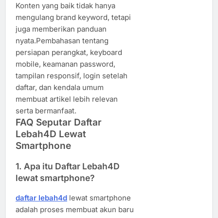
Konten yang baik tidak hanya
mengulang brand keyword, tetapi
juga memberikan panduan
nyata.Pembahasan tentang
persiapan perangkat, keyboard
mobile, keamanan password,
tampilan responsif, login setelah
daftar, dan kendala umum
membuat artikel lebih relevan
serta bermanfaat.
FAQ Seputar Daftar
Lebah4D Lewat
Smartphone
1. Apa itu Daftar Lebah4D
lewat smartphone?
daftar lebah4d
lewat smartphone
adalah proses membuat akun baru