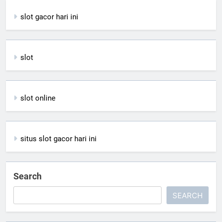
slot gacor hari ini
slot
slot online
situs slot gacor hari ini
Search
SEARCH