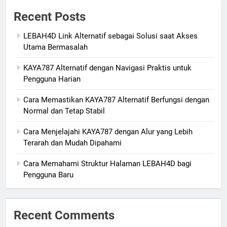
Recent Posts
LEBAH4D Link Alternatif sebagai Solusi saat Akses
Utama Bermasalah
KAYA787 Alternatif dengan Navigasi Praktis untuk
Pengguna Harian
Cara Memastikan KAYA787 Alternatif Berfungsi dengan
Normal dan Tetap Stabil
Cara Menjelajahi KAYA787 dengan Alur yang Lebih
Terarah dan Mudah Dipahami
Cara Memahami Struktur Halaman LEBAH4D bagi
Pengguna Baru
Recent Comments