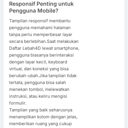
Responsif Penting untuk
Pengguna Mobile?
Tampilan responsif membantu
pengguna memahami halaman
tanpa perlu memperbesar layar
secara berlebihan.Saat melakukan
Daftar Lebah4D lewat smartphone,
pengguna biasanya berinteraksi
dengan layar kecil, keyboard
virtual, dan koneksi yang bisa
berubah-ubah.Jika tampilan tidak
tertata, pengguna bisa salah
menekan tombol, melewatkan
instruksi, atau keliru mengisi
formulir.
Tampilan yang baik seharusnya
menampilkan kolom dengan jelas,
memberikan ruang yang cukup