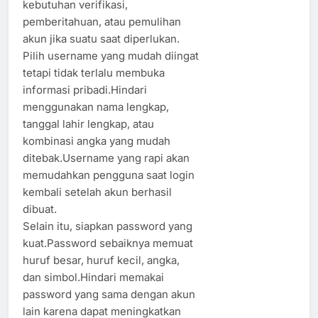
kebutuhan verifikasi,
pemberitahuan, atau pemulihan
akun jika suatu saat diperlukan.
Pilih username yang mudah diingat
tetapi tidak terlalu membuka
informasi pribadi.Hindari
menggunakan nama lengkap,
tanggal lahir lengkap, atau
kombinasi angka yang mudah
ditebak.Username yang rapi akan
memudahkan pengguna saat login
kembali setelah akun berhasil
dibuat.
Selain itu, siapkan password yang
kuat.Password sebaiknya memuat
huruf besar, huruf kecil, angka,
dan simbol.Hindari memakai
password yang sama dengan akun
lain karena dapat meningkatkan