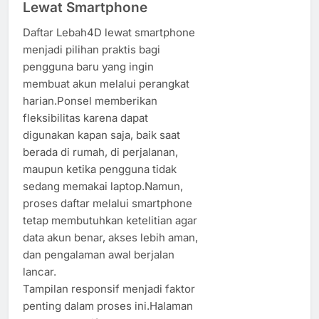
Lewat Smartphone
Daftar Lebah4D lewat smartphone
menjadi pilihan praktis bagi
pengguna baru yang ingin
membuat akun melalui perangkat
harian.Ponsel memberikan
fleksibilitas karena dapat
digunakan kapan saja, baik saat
berada di rumah, di perjalanan,
maupun ketika pengguna tidak
sedang memakai laptop.Namun,
proses daftar melalui smartphone
tetap membutuhkan ketelitian agar
data akun benar, akses lebih aman,
dan pengalaman awal berjalan
lancar.
Tampilan responsif menjadi faktor
penting dalam proses ini.Halaman