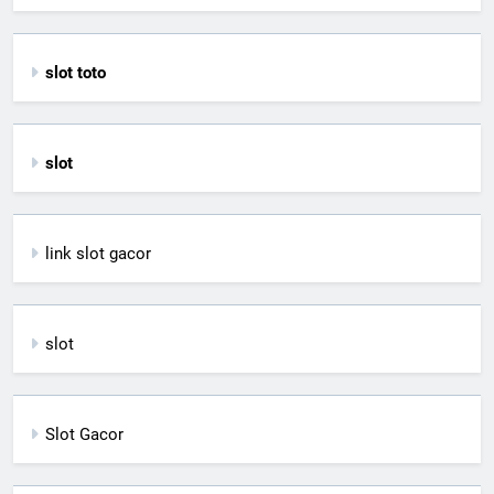
slot toto
slot
link slot gacor
slot
Slot Gacor