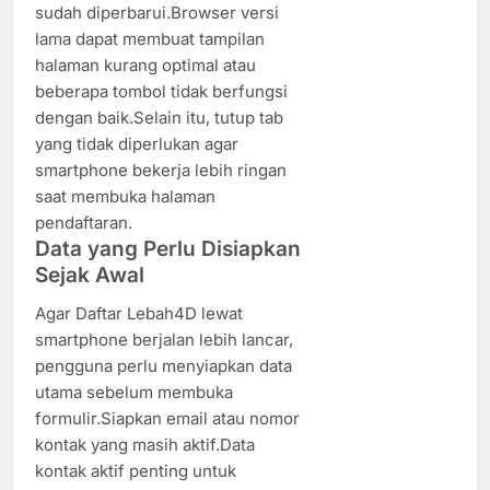
sudah diperbarui.Browser versi
lama dapat membuat tampilan
halaman kurang optimal atau
beberapa tombol tidak berfungsi
dengan baik.Selain itu, tutup tab
yang tidak diperlukan agar
smartphone bekerja lebih ringan
saat membuka halaman
pendaftaran.
Data yang Perlu Disiapkan
Sejak Awal
Agar Daftar Lebah4D lewat
smartphone berjalan lebih lancar,
pengguna perlu menyiapkan data
utama sebelum membuka
formulir.Siapkan email atau nomor
kontak yang masih aktif.Data
kontak aktif penting untuk