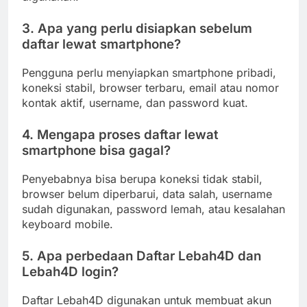
3. Apa yang perlu disiapkan sebelum
daftar lewat smartphone?
Pengguna perlu menyiapkan smartphone pribadi,
koneksi stabil, browser terbaru, email atau nomor
kontak aktif, username, dan password kuat.
4. Mengapa proses daftar lewat
smartphone bisa gagal?
Penyebabnya bisa berupa koneksi tidak stabil,
browser belum diperbarui, data salah, username
sudah digunakan, password lemah, atau kesalahan
keyboard mobile.
5. Apa perbedaan Daftar Lebah4D dan
Lebah4D login?
Daftar Lebah4D digunakan untuk membuat akun