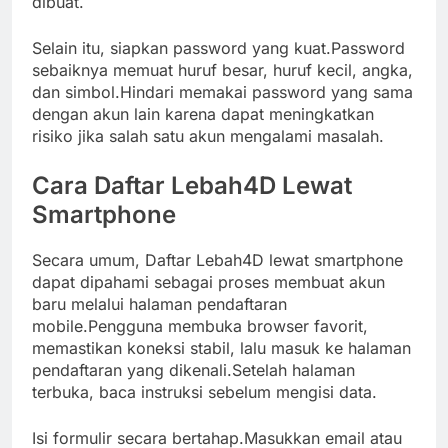
dibuat.
Selain itu, siapkan password yang kuat.Password
sebaiknya memuat huruf besar, huruf kecil, angka,
dan simbol.Hindari memakai password yang sama
dengan akun lain karena dapat meningkatkan
risiko jika salah satu akun mengalami masalah.
Cara Daftar Lebah4D Lewat
Smartphone
Secara umum, Daftar Lebah4D lewat smartphone
dapat dipahami sebagai proses membuat akun
baru melalui halaman pendaftaran
mobile.Pengguna membuka browser favorit,
memastikan koneksi stabil, lalu masuk ke halaman
pendaftaran yang dikenali.Setelah halaman
terbuka, baca instruksi sebelum mengisi data.
Isi formulir secara bertahap.Masukkan email atau