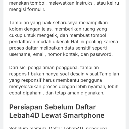
menekan tombol, melewatkan instruksi, atau keliru
mengisi formulir.
Tampilan yang baik seharusnya menampilkan
kolom dengan jelas, memberikan ruang yang
cukup untuk mengetik, dan membuat tombol
pendaftaran mudah dikenali.Hal ini penting karena
proses daftar melibatkan data sensitif seperti
username, email, nomor kontak, dan password.
Dari sisi pengalaman pengguna, tampilan
responsif bukan hanya soal desain visual.Tampilan
yang responsif harus membantu pengguna
menyelesaikan proses dengan lebih nyaman, lebih
cepat dipahami, dan tetap aman digunakan.
Persiapan Sebelum Daftar
Lebah4D Lewat Smartphone
Sebelum memulai Daftar Lebah4D, pengguna