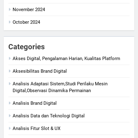
November 2024
October 2024
Categories
Akses Digital, Pengalaman Harian, Kualitas Platform
Aksesibilitas Brand Digital
Analisis Adaptasi Sistem,Studi Perilaku Mesin
Digital,Observasi Dinamika Permainan
Analisis Brand Digital
Analisis Data dan Teknologi Digital
Analisis Fitur Slot & UX