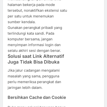
halaman bekerja pada mode
tersebut, nonaktifkan ekstensi satu
per satu untuk menemukan
sumber kendala.
Gunakan perangkat pribadi yang
terlindungi kata sandi. Pada
komputer bersama, jangan
menyimpan informasi login dan
selalu akhiri sesi dengan benar.
Solusi saat Link Alternatif
Juga Tidak Bisa Dibuka
Jika jalur cadangan mengalami
masalah yang sama, pengguna
perlu memeriksa perangkat dan
jaringan lebih dalam.
Bersihkan Cache dan Cookie