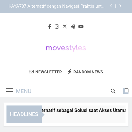
Skip
Cara Memastikan KAYA787 Alternatif Berfungsi
to
dengan Normal dan Tetap Stabil
content
Cara Menjelajahi KAYA787 dengan Alur yang
Lebih Terarah dan Mudah Dipahami
LEBAH4D Link Alternatif sebagai Solusi saat
Akses Utama Bermasalah
KAYA787 Alternatif dengan Navigasi Praktis untuk
Pengguna Harian
Cara Memastikan KAYA787 Alternatif Berfungsi
dengan Normal dan Tetap Stabil
Move Styles
Dapatkan Inspirasi Fashion Dan Gaya Hidup
Cara Menjelajahi KAYA787 dengan Alur yang
NEWSLETTER
RANDOM NEWS
Lebih Terarah dan Mudah Dipahami
Terkini Dari Move Styles.
MENU
BAH4D Link Alternatif sebagai Solusi saat Akses Utama Berm
HEADLINES
Weeks Ago