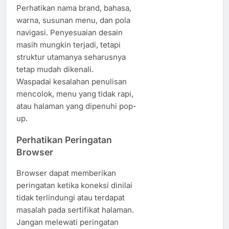
Perhatikan nama brand, bahasa,
warna, susunan menu, dan pola
navigasi. Penyesuaian desain
masih mungkin terjadi, tetapi
struktur utamanya seharusnya
tetap mudah dikenali.
Waspadai kesalahan penulisan
mencolok, menu yang tidak rapi,
atau halaman yang dipenuhi pop-
up.
Perhatikan Peringatan
Browser
Browser dapat memberikan
peringatan ketika koneksi dinilai
tidak terlindungi atau terdapat
masalah pada sertifikat halaman.
Jangan melewati peringatan