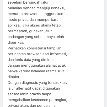
sebelum berpindah jalur.
Mulailah dengan menguji koneksi,
menutup browser, menggunakan
mode privat, dan memperbarui
aplikasi. Jika akses utama tetap
bermasalah, gunakan jalur
cadangan yang sebelumnya telah
diperiksa.
Perhatikan konsistensi tampilan,
peringatan browser, asal informasi,
dan jenis data yang diminta.
Jangan menggunakan alamat acak
hanya karena halaman utama sulit
dibuka.
Dengan diagnosis yang terstruktur,
jalur alternatif dapat digunakan
secara lebih praktis tanpa
mengabaikan keamanan perangkat,
privasi akun, dan pengalaman