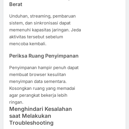
Berat
Unduhan, streaming, pembaruan
sistem, dan sinkronisasi dapat
memenuhi kapasitas jaringan. Jeda
aktivitas tersebut sebelum
mencoba kembali.
Periksa Ruang Penyimpanan
Penyimpanan hampir penuh dapat
membuat browser kesulitan
menyimpan data sementara.
Kosongkan ruang yang memadai
agar perangkat bekerja lebih
ringan.
Menghindari Kesalahan
saat Melakukan
Troubleshooting