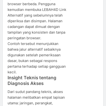
browser berbeda. Pengguna
kemudian membuka LEBAH4D Link
Alternatif yang sebelumnya telah
diperiksa dan disimpan. Halaman
cadangan dapat dimuat dengan
tampilan yang konsisten dan tanpa
peringatan browser.
Contoh tersebut menunjukkan
bahwa jalur alternatif sebaiknya
digunakan setelah pemeriksaan
dasar, bukan sebagai respons
pertama terhadap setiap gangguan
kecil.
Insight Teknis tentang
Diagnosis Akses
Dari sudut pandang teknis, akses
halaman melibatkan empat lapisan
utama: jaringan, perangkat,