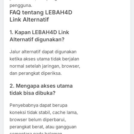
pengguna.
FAQ tentang LEBAH4D
Link Alternatif
1. Kapan LEBAH4D Link
Alternatif digunakan?
Jalur alternatif dapat digunakan
ketika akses utama tidak berjalan
normal setelah jaringan, browser,
dan perangkat diperiksa.
2. Mengapa akses utama
tidak bisa dibuka?
Penyebabnya dapat berupa
koneksi tidak stabil, cache lama,
browser belum diperbarui,
perangkat berat, atau gangguan
sementara pada halaman.