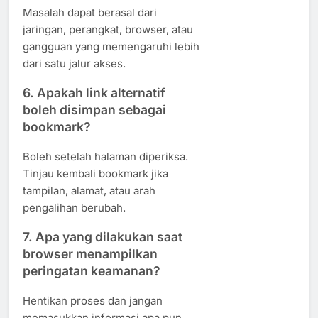
Masalah dapat berasal dari
jaringan, perangkat, browser, atau
gangguan yang memengaruhi lebih
dari satu jalur akses.
6. Apakah link alternatif
boleh disimpan sebagai
bookmark?
Boleh setelah halaman diperiksa.
Tinjau kembali bookmark jika
tampilan, alamat, atau arah
pengalihan berubah.
7. Apa yang dilakukan saat
browser menampilkan
peringatan keamanan?
Hentikan proses dan jangan
memasukkan informasi apa pun.