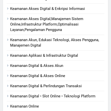
Keamanan Akses Digital & Enkripsi Informasi
Keamanan Akses Digital,Manajemen Sistem
Online,Infrastruktur Platform,Optimalisasi
Layanan,Pengalaman Pengguna
Keamanan Akun, Edukasi Teknologi, Akses Pengguna,
Manajemen Digital
Keamanan Aplikasi & Infrastruktur Digital
Keamanan Digital & Akses Akun
Keamanan Digital & Akses Online
Keamanan Digital & Perlindungan Transaksi
Keamanan Digital • Slot Online • Teknologi Platform
Keamanan Online