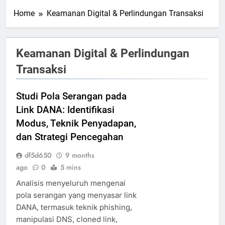
Home
Keamanan Digital & Perlindungan Transaksi
Keamanan Digital & Perlindungan
Transaksi
Studi Pola Serangan pada
Link DANA: Identifikasi
Modus, Teknik Penyadapan,
dan Strategi Pencegahan
df5d650
9 months
ago
0
5 mins
Analisis menyeluruh mengenai
pola serangan yang menyasar link
DANA, termasuk teknik phishing,
manipulasi DNS, cloned link,