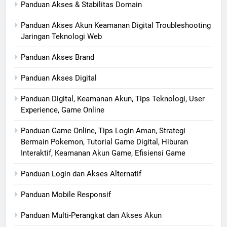
Panduan Akses & Stabilitas Domain
Panduan Akses Akun Keamanan Digital Troubleshooting
Jaringan Teknologi Web
Panduan Akses Brand
Panduan Akses Digital
Panduan Digital, Keamanan Akun, Tips Teknologi, User
Experience, Game Online
Panduan Game Online, Tips Login Aman, Strategi
Bermain Pokemon, Tutorial Game Digital, Hiburan
Interaktif, Keamanan Akun Game, Efisiensi Game
Panduan Login dan Akses Alternatif
Panduan Mobile Responsif
Panduan Multi-Perangkat dan Akses Akun