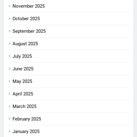
November 2025
October 2025
September 2025
August 2025
July 2025
June 2025
May 2025
April 2025
March 2025
February 2025
January 2025