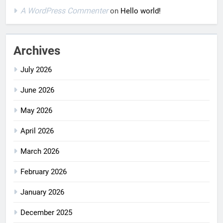
A WordPress Commenter
on
Hello world!
Archives
July 2026
June 2026
May 2026
April 2026
March 2026
February 2026
January 2026
December 2025