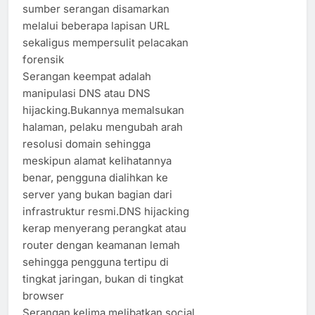
sumber serangan disamarkan
melalui beberapa lapisan URL
sekaligus mempersulit pelacakan
forensik
Serangan keempat adalah
manipulasi DNS atau DNS
hijacking.Bukannya memalsukan
halaman, pelaku mengubah arah
resolusi domain sehingga
meskipun alamat kelihatannya
benar, pengguna dialihkan ke
server yang bukan bagian dari
infrastruktur resmi.DNS hijacking
kerap menyerang perangkat atau
router dengan keamanan lemah
sehingga pengguna tertipu di
tingkat jaringan, bukan di tingkat
browser
Serangan kelima melibatkan social