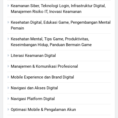
Keamanan Siber, Teknologi Login, Infrastruktur Digital,
Manajemen Risiko IT, Inovasi Keamanan
Kesehatan Digital, Edukasi Game, Pengembangan Mental
Pemain
Kesehatan Mental, Tips Game, Produktivitas,
Keseimbangan Hidup, Panduan Bermain Game
Literasi Keamanan Digital
Manajemen & Komunikasi Profesional
Mobile Experience dan Brand Digital
Navigasi dan Akses Digital
Navigasi Platform Digital
Optimasi Mobile & Pengalaman Akun