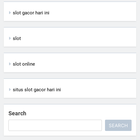
slot gacor hari ini
slot
slot online
situs slot gacor hari ini
Search
SEARCH