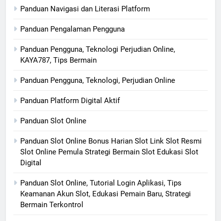
Panduan Navigasi dan Literasi Platform
Panduan Pengalaman Pengguna
Panduan Pengguna, Teknologi Perjudian Online,
KAYA787, Tips Bermain
Panduan Pengguna, Teknologi, Perjudian Online
Panduan Platform Digital Aktif
Panduan Slot Online
Panduan Slot Online Bonus Harian Slot Link Slot Resmi
Slot Online Pemula Strategi Bermain Slot Edukasi Slot
Digital
Panduan Slot Online, Tutorial Login Aplikasi, Tips
Keamanan Akun Slot, Edukasi Pemain Baru, Strategi
Bermain Terkontrol