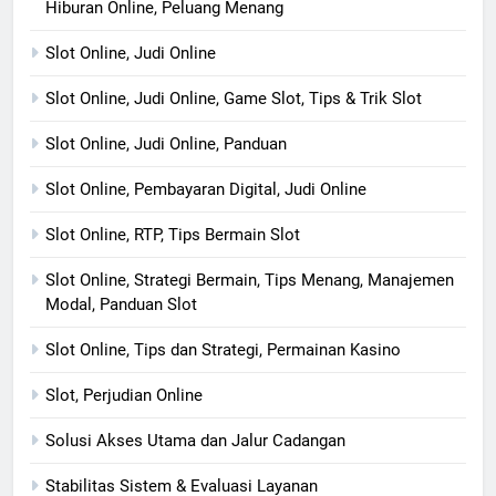
Hiburan Online, Peluang Menang
Slot Online, Judi Online
Slot Online, Judi Online, Game Slot, Tips & Trik Slot
Slot Online, Judi Online, Panduan
Slot Online, Pembayaran Digital, Judi Online
Slot Online, RTP, Tips Bermain Slot
Slot Online, Strategi Bermain, Tips Menang, Manajemen
Modal, Panduan Slot
Slot Online, Tips dan Strategi, Permainan Kasino
Slot, Perjudian Online
Solusi Akses Utama dan Jalur Cadangan
Stabilitas Sistem & Evaluasi Layanan