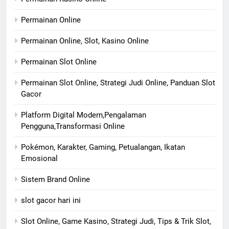
Permainan Online
Permainan Online, Slot, Kasino Online
Permainan Slot Online
Permainan Slot Online, Strategi Judi Online, Panduan Slot
Gacor
Platform Digital Modern,Pengalaman
Pengguna,Transformasi Online
Pokémon, Karakter, Gaming, Petualangan, Ikatan
Emosional
Sistem Brand Online
slot gacor hari ini
Slot Online, Game Kasino, Strategi Judi, Tips & Trik Slot,