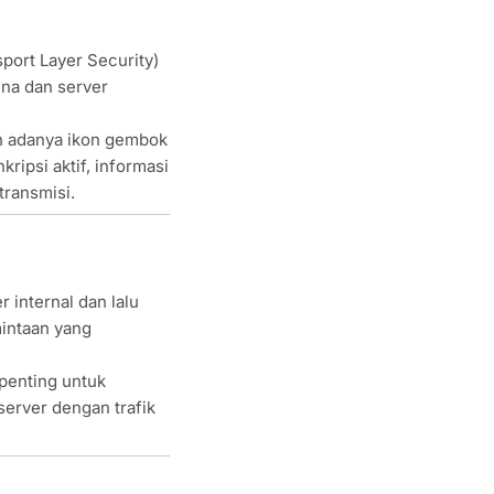
port Layer Security)
na dan server
ah adanya ikon gembok
ripsi aktif, informasi
transmisi.
 internal dan lalu
mintaan yang
 penting untuk
rver dengan trafik