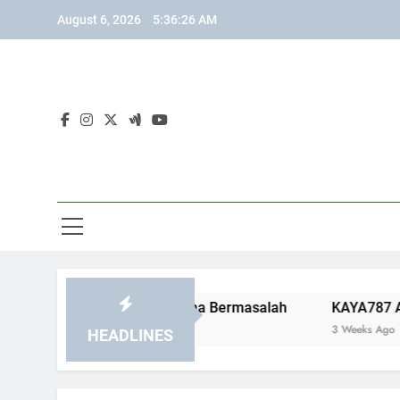
Skip
August 6, 2026
5:36:27 AM
to
content
Mov
Dapatkan I
usi saat Akses Utama Bermasalah
KAYA787 Alternatif de
3 Weeks Ago
HEADLINES