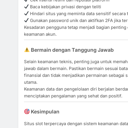
Baca kebijakan privasi dengan teliti
Hindari situs yang meminta data sensitif secara 
Gunakan password unik dan aktifkan 2FA jika te
Kesadaran pengguna tetap menjadi bagian penting
keamanan akun.
Bermain dengan Tanggung Jawab
Selain keamanan teknis, penting juga untuk mema
jawab dalam bermain. Pastikan bermain sesuai ba
finansial dan tidak menjadikan permainan sebagai
utama.
Keamanan data dan pengelolaan diri berjalan berd
menciptakan pengalaman yang sehat dan positif.
Kesimpulan
Situs slot terpercaya dengan sistem keamanan data