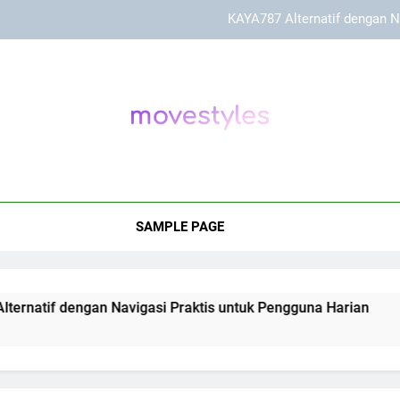
KAYA787 Alternatif dengan N
Cara Memastikan KAYA787 Alternatif Ber
Cara Menjelajahi KAYA787 dengan Alur y
LEBAH4D Link Alternatif sebaga
e Styles
KAYA787 Alternatif dengan N
nspirasi Fashion Dan Gaya Hidup Terkini Dari Move Styles.
Cara Memastikan KAYA787 Alternatif Ber
SAMPLE PAGE
Cara Menjelajahi KAYA787 dengan Alur y
ngan Navigasi Praktis untuk Pengguna Harian
Cara Mema
3 Weeks Ago