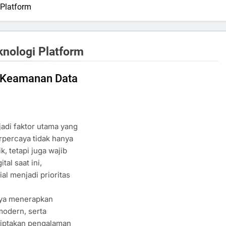
 Platform
knologi Platform
m Keamanan Data
jadi faktor utama yang
rpercaya tidak hanya
, tetapi juga wajib
tal saat ini,
al menjadi prioritas
caya menerapkan
modern, serta
ciptakan pengalaman