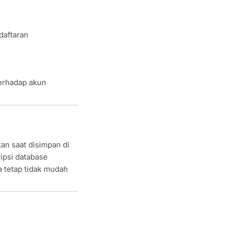
daftaran
erhadap akun
kan saat disimpan di
ipsi database
a tetap tidak mudah