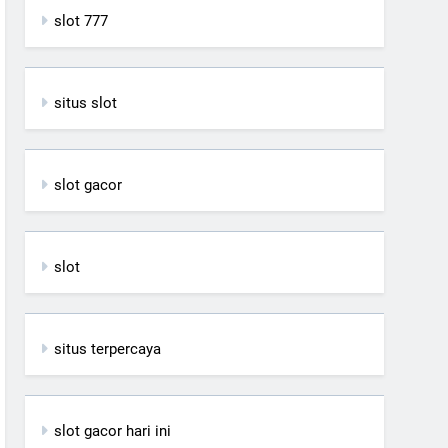
slot 777
situs slot
slot gacor
slot
situs terpercaya
slot gacor hari ini