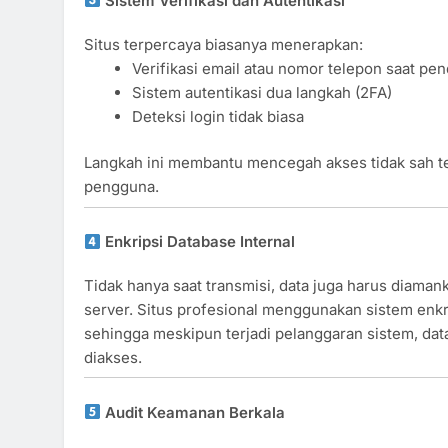
Sistem Verifikasi dan Autentikasi
Situs terpercaya biasanya menerapkan:
Verifikasi email atau nomor telepon saat pen
Sistem autentikasi dua langkah (2FA)
Deteksi login tidak biasa
Langkah ini membantu mencegah akses tidak sah t
pengguna.
Enkripsi Database Internal
Tidak hanya saat transmisi, data juga harus diaman
server. Situs profesional menggunakan sistem enkr
sehingga meskipun terjadi pelanggaran sistem, dat
diakses.
Audit Keamanan Berkala