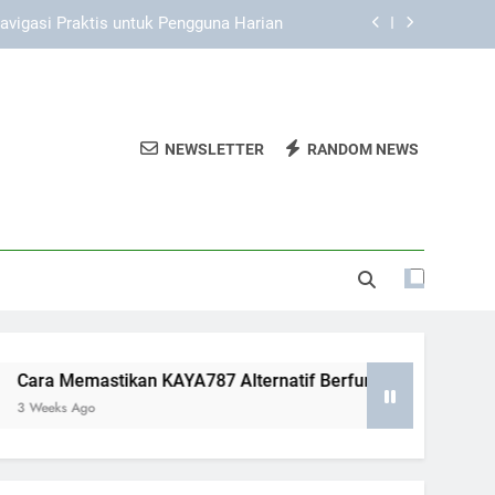
avigasi Praktis untuk Pengguna Harian
fungsi dengan Normal dan Tetap Stabil
ang Lebih Terarah dan Mudah Dipahami
NEWSLETTER
RANDOM NEWS
i Solusi saat Akses Utama Bermasalah
avigasi Praktis untuk Pengguna Harian
fungsi dengan Normal dan Tetap Stabil
ang Lebih Terarah dan Mudah Dipahami
stikan KAYA787 Alternatif Berfungsi dengan Normal dan Teta