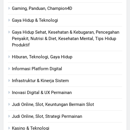
Gaming, Panduan, Champion4D
Gaya Hidup & Teknologi
Gaya Hidup Sehat, Kesehatan & Kebugaran, Pencegahan
Penyakit, Nutrisi & Diet, Kesehatan Mental, Tips Hidup
Produktif
Hiburan, Teknologi, Gaya Hidup
Informasi Platform Digital
Infrastruktur & Kinerja Sistem
Inovasi Digital & UX Permainan
Judi Online, Slot, Keuntungan Bermain Slot
Judi Online, Slot, Strategi Permainan
Kasino & Teknologi