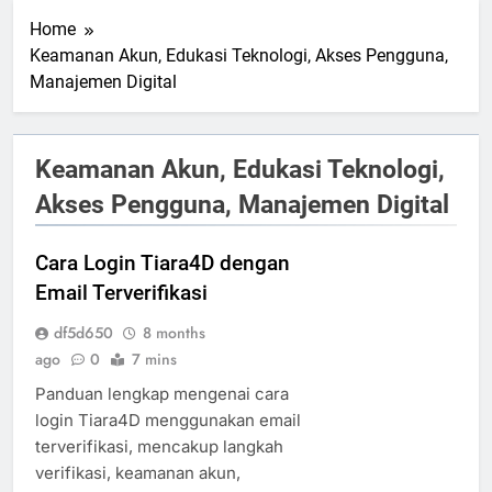
Home
Keamanan Akun, Edukasi Teknologi, Akses Pengguna,
Manajemen Digital
Keamanan Akun, Edukasi Teknologi,
Akses Pengguna, Manajemen Digital
Cara Login Tiara4D dengan
Email Terverifikasi
df5d650
8 months
ago
0
7 mins
Panduan lengkap mengenai cara
login Tiara4D menggunakan email
terverifikasi, mencakup langkah
verifikasi, keamanan akun,