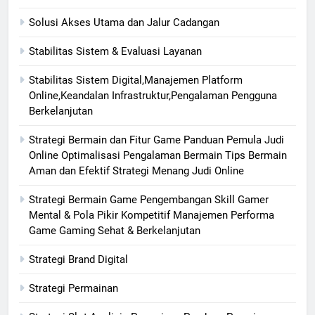
Solusi Akses Utama dan Jalur Cadangan
Stabilitas Sistem & Evaluasi Layanan
Stabilitas Sistem Digital,Manajemen Platform
Online,Keandalan Infrastruktur,Pengalaman Pengguna
Berkelanjutan
Strategi Bermain dan Fitur Game Panduan Pemula Judi
Online Optimalisasi Pengalaman Bermain Tips Bermain
Aman dan Efektif Strategi Menang Judi Online
Strategi Bermain Game Pengembangan Skill Gamer
Mental & Pola Pikir Kompetitif Manajemen Performa
Game Gaming Sehat & Berkelanjutan
Strategi Brand Digital
Strategi Permainan