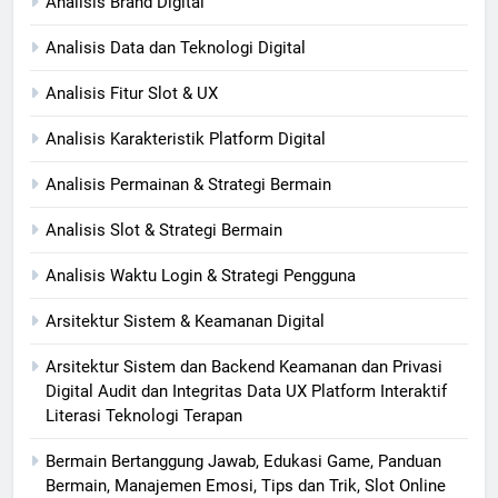
Analisis Brand Digital
Analisis Data dan Teknologi Digital
Analisis Fitur Slot & UX
Analisis Karakteristik Platform Digital
Analisis Permainan & Strategi Bermain
Analisis Slot & Strategi Bermain
Analisis Waktu Login & Strategi Pengguna
Arsitektur Sistem & Keamanan Digital
Arsitektur Sistem dan Backend Keamanan dan Privasi
Digital Audit dan Integritas Data UX Platform Interaktif
Literasi Teknologi Terapan
Bermain Bertanggung Jawab, Edukasi Game, Panduan
Bermain, Manajemen Emosi, Tips dan Trik, Slot Online