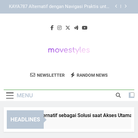
Skip
Cara Memastikan KAYA787 Alternatif Berfungsi
to
dengan Normal dan Tetap Stabil
content
Cara Menjelajahi KAYA787 dengan Alur yang
Lebih Terarah dan Mudah Dipahami
LEBAH4D Link Alternatif sebagai Solusi saat
Akses Utama Bermasalah
KAYA787 Alternatif dengan Navigasi Praktis untuk
Pengguna Harian
Cara Memastikan KAYA787 Alternatif Berfungsi
dengan Normal dan Tetap Stabil
Move Styles
Dapatkan Inspirasi Fashion Dan Gaya Hidup
Cara Menjelajahi KAYA787 dengan Alur yang
NEWSLETTER
RANDOM NEWS
Lebih Terarah dan Mudah Dipahami
Terkini Dari Move Styles.
MENU
BAH4D Link Alternatif sebagai Solusi saat Akses Utama Berm
HEADLINES
Weeks Ago