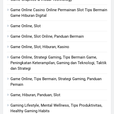
Game Online Casino Online Permainan Slot Tips Bermain
Game Hiburan Digital
Game Online, Slot
Game Online, Slot Online, Panduan Bermain
Game Online, Slot, Hiburan, Kasino
Game Online, Strategi Gaming, Tips Bermain Game,
Peningkatan Keterampilan, Gaming dan Teknologi, Taktik
dan Strategi
Game Online, Tips Bermain, Strategi Gaming, Panduan
Pemain
Game, Hiburan, Panduan, Slot
Gaming Lifestyle, Mental Wellness, Tips Produktivitas,
Healthy Gaming Habits