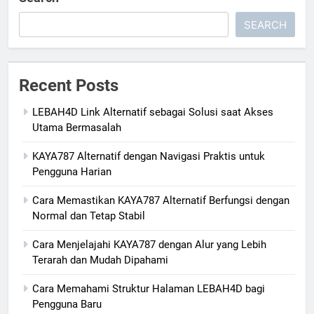
SEARCH
Recent Posts
LEBAH4D Link Alternatif sebagai Solusi saat Akses
Utama Bermasalah
KAYA787 Alternatif dengan Navigasi Praktis untuk
Pengguna Harian
Cara Memastikan KAYA787 Alternatif Berfungsi dengan
Normal dan Tetap Stabil
Cara Menjelajahi KAYA787 dengan Alur yang Lebih
Terarah dan Mudah Dipahami
Cara Memahami Struktur Halaman LEBAH4D bagi
Pengguna Baru