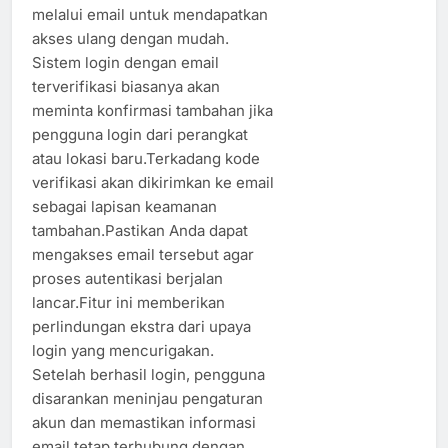
melalui email untuk mendapatkan
akses ulang dengan mudah.
Sistem login dengan email
terverifikasi biasanya akan
meminta konfirmasi tambahan jika
pengguna login dari perangkat
atau lokasi baru.Terkadang kode
verifikasi akan dikirimkan ke email
sebagai lapisan keamanan
tambahan.Pastikan Anda dapat
mengakses email tersebut agar
proses autentikasi berjalan
lancar.Fitur ini memberikan
perlindungan ekstra dari upaya
login yang mencurigakan.
Setelah berhasil login, pengguna
disarankan meninjau pengaturan
akun dan memastikan informasi
email tetap terhubung dengan