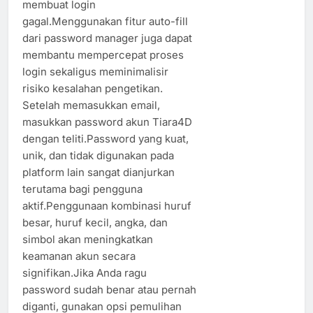
membuat login
gagal.Menggunakan fitur auto-fill
dari password manager juga dapat
membantu mempercepat proses
login sekaligus meminimalisir
risiko kesalahan pengetikan.
Setelah memasukkan email,
masukkan password akun Tiara4D
dengan teliti.Password yang kuat,
unik, dan tidak digunakan pada
platform lain sangat dianjurkan
terutama bagi pengguna
aktif.Penggunaan kombinasi huruf
besar, huruf kecil, angka, dan
simbol akan meningkatkan
keamanan akun secara
signifikan.Jika Anda ragu
password sudah benar atau pernah
diganti, gunakan opsi pemulihan