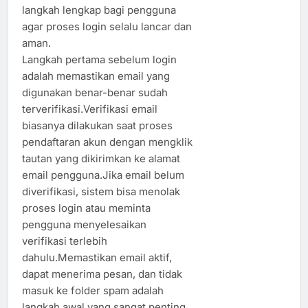
langkah lengkap bagi pengguna
agar proses login selalu lancar dan
aman.
Langkah pertama sebelum login
adalah memastikan email yang
digunakan benar-benar sudah
terverifikasi.Verifikasi email
biasanya dilakukan saat proses
pendaftaran akun dengan mengklik
tautan yang dikirimkan ke alamat
email pengguna.Jika email belum
diverifikasi, sistem bisa menolak
proses login atau meminta
pengguna menyelesaikan
verifikasi terlebih
dahulu.Memastikan email aktif,
dapat menerima pesan, dan tidak
masuk ke folder spam adalah
langkah awal yang sangat penting.