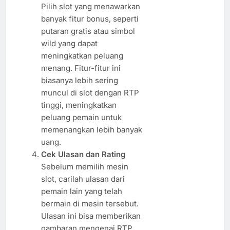
Pilih slot yang menawarkan
banyak fitur bonus, seperti
putaran gratis atau simbol
wild yang dapat
meningkatkan peluang
menang. Fitur-fitur ini
biasanya lebih sering
muncul di slot dengan RTP
tinggi, meningkatkan
peluang pemain untuk
memenangkan lebih banyak
uang.
Cek Ulasan dan Rating
Sebelum memilih mesin
slot, carilah ulasan dari
pemain lain yang telah
bermain di mesin tersebut.
Ulasan ini bisa memberikan
gambaran mengenai RTP