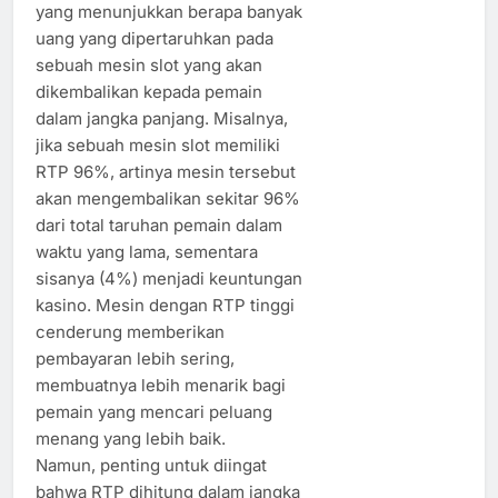
yang menunjukkan berapa banyak
uang yang dipertaruhkan pada
sebuah mesin slot yang akan
dikembalikan kepada pemain
dalam jangka panjang. Misalnya,
jika sebuah mesin slot memiliki
RTP 96%, artinya mesin tersebut
akan mengembalikan sekitar 96%
dari total taruhan pemain dalam
waktu yang lama, sementara
sisanya (4%) menjadi keuntungan
kasino. Mesin dengan RTP tinggi
cenderung memberikan
pembayaran lebih sering,
membuatnya lebih menarik bagi
pemain yang mencari peluang
menang yang lebih baik.
Namun, penting untuk diingat
bahwa RTP dihitung dalam jangka