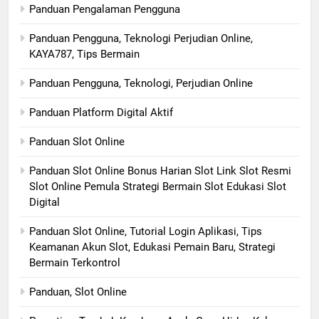
Panduan Pengalaman Pengguna
Panduan Pengguna, Teknologi Perjudian Online,
KAYA787, Tips Bermain
Panduan Pengguna, Teknologi, Perjudian Online
Panduan Platform Digital Aktif
Panduan Slot Online
Panduan Slot Online Bonus Harian Slot Link Slot Resmi
Slot Online Pemula Strategi Bermain Slot Edukasi Slot
Digital
Panduan Slot Online, Tutorial Login Aplikasi, Tips
Keamanan Akun Slot, Edukasi Pemain Baru, Strategi
Bermain Terkontrol
Panduan, Slot Online