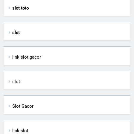
slot toto
slot
link slot gacor
slot
Slot Gacor
link slot