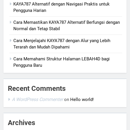
KAYA787 Alternatif dengan Navigasi Praktis untuk
Pengguna Harian
Cara Memastikan KAYA787 Alternatif Berfungsi dengan
Normal dan Tetap Stabil
Cara Menjelajahi KAYA787 dengan Alur yang Lebih
Terarah dan Mudah Dipahami
Cara Memahami Struktur Halaman LEBAH4D bagi
Pengguna Baru
Recent Comments
A WordPress Commenter
on
Hello world!
Archives