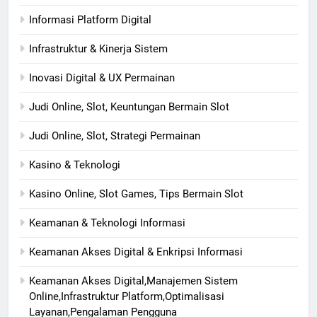
Informasi Platform Digital
Infrastruktur & Kinerja Sistem
Inovasi Digital & UX Permainan
Judi Online, Slot, Keuntungan Bermain Slot
Judi Online, Slot, Strategi Permainan
Kasino & Teknologi
Kasino Online, Slot Games, Tips Bermain Slot
Keamanan & Teknologi Informasi
Keamanan Akses Digital & Enkripsi Informasi
Keamanan Akses Digital,Manajemen Sistem
Online,Infrastruktur Platform,Optimalisasi
Layanan,Pengalaman Pengguna