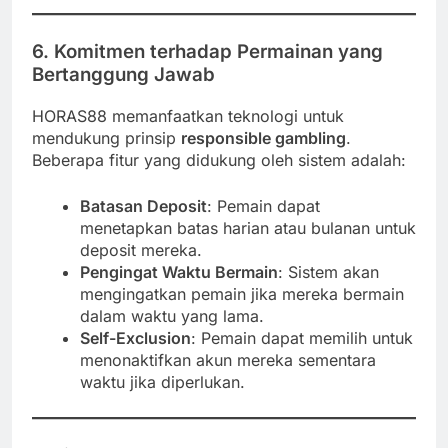
6. Komitmen terhadap Permainan yang
Bertanggung Jawab
HORAS88 memanfaatkan teknologi untuk
mendukung prinsip
responsible gambling
.
Beberapa fitur yang didukung oleh sistem adalah:
Batasan Deposit
: Pemain dapat
menetapkan batas harian atau bulanan untuk
deposit mereka.
Pengingat Waktu Bermain
: Sistem akan
mengingatkan pemain jika mereka bermain
dalam waktu yang lama.
Self-Exclusion
: Pemain dapat memilih untuk
menonaktifkan akun mereka sementara
waktu jika diperlukan.