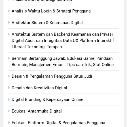
Analisis Waktu Login & Strategi Pengguna
Arsitektur Sistem & Keamanan Digital
Arsitektur Sistem dan Backend Keamanan dan Privasi
Digital Audit dan Integritas Data UX Platform Interaktif
Literasi Teknologi Terapan
Bermain Bertanggung Jawab, Edukasi Game, Panduan
Bermain, Manajemen Emosi, Tips dan Trik, Slot Online
Desain & Pengalaman Pengguna Situs Judi
Desain dan Kreativitas Digital
Digital Branding & Kepercayaan Online
Edukasi Antarmuka Digital
Edukasi Platform Digital & Pengalaman Pengguna