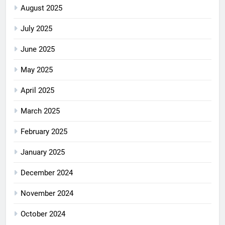
August 2025
July 2025
June 2025
May 2025
April 2025
March 2025
February 2025
January 2025
December 2024
November 2024
October 2024