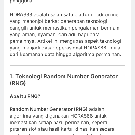
pengguna.
HORAS88 adalah salah satu platform judi online
yang menonjol berkat penerapan teknologi
canggih untuk memastikan pengalaman bermain
yang aman, nyaman, dan adil bagi para
pemainnya. Artikel ini mengupas aspek teknologi
yang menjadi dasar operasional HORAS88, mulai
dari keamanan data hingga algoritma permainan.
1. Teknologi Random Number Generator
(RNG)
Apa Itu RNG?
Random Number Generator (RNG)
adalah
algoritma yang digunakan HORAS88 untuk
memastikan setiap hasil permainan, seperti
putaran slot atau hasil kartu, dihasilkan secara