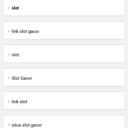
slot
link slot gacor
slot
Slot Gacor
link slot
situs slot gacor