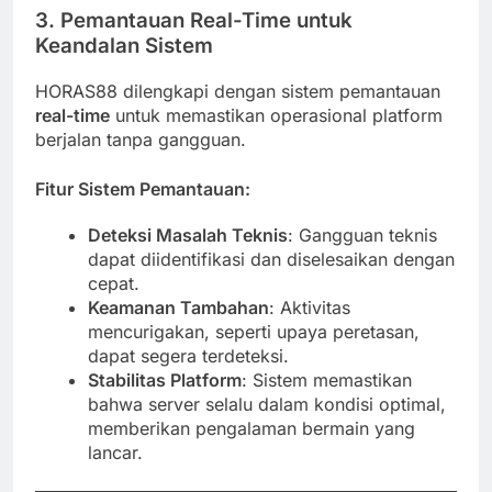
3. Pemantauan Real-Time untuk
Keandalan Sistem
HORAS88 dilengkapi dengan sistem pemantauan
real-time
untuk memastikan operasional platform
berjalan tanpa gangguan.
Fitur Sistem Pemantauan
:
Deteksi Masalah Teknis
: Gangguan teknis
dapat diidentifikasi dan diselesaikan dengan
cepat.
Keamanan Tambahan
: Aktivitas
mencurigakan, seperti upaya peretasan,
dapat segera terdeteksi.
Stabilitas Platform
: Sistem memastikan
bahwa server selalu dalam kondisi optimal,
memberikan pengalaman bermain yang
lancar.