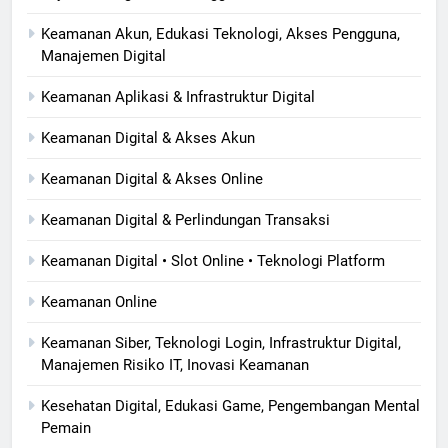
Keamanan Akun, Edukasi Teknologi, Akses Pengguna,
Manajemen Digital
Keamanan Aplikasi & Infrastruktur Digital
Keamanan Digital & Akses Akun
Keamanan Digital & Akses Online
Keamanan Digital & Perlindungan Transaksi
Keamanan Digital • Slot Online • Teknologi Platform
Keamanan Online
Keamanan Siber, Teknologi Login, Infrastruktur Digital,
Manajemen Risiko IT, Inovasi Keamanan
Kesehatan Digital, Edukasi Game, Pengembangan Mental
Pemain