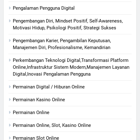
Pengalaman Pengguna Digital
Pengembangan Diri, Mindset Positif, Self-Awareness,
Motivasi Hidup, Psikologi Positif, Strategi Sukses
Pengembangan Karier, Pengambilan Keputusan,
Manajemen Diri, Profesionalisme, Kemandirian
Perkembangan Teknologi Digital,Transformasi Platform
Online,Infrastruktur Sistem Modern,Manajemen Layanan
Digital,Inovasi Pengalaman Pengguna
Permainan Digital / Hiburan Online
Permainan Kasino Online
Permainan Online
Permainan Online, Slot, Kasino Online
Permainan Slot Online