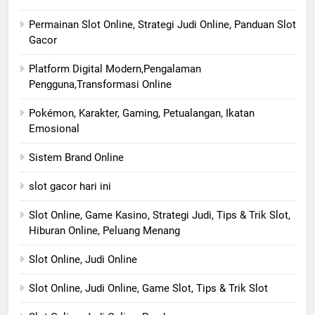
Permainan Slot Online, Strategi Judi Online, Panduan Slot
Gacor
Platform Digital Modern,Pengalaman
Pengguna,Transformasi Online
Pokémon, Karakter, Gaming, Petualangan, Ikatan
Emosional
Sistem Brand Online
slot gacor hari ini
Slot Online, Game Kasino, Strategi Judi, Tips & Trik Slot,
Hiburan Online, Peluang Menang
Slot Online, Judi Online
Slot Online, Judi Online, Game Slot, Tips & Trik Slot