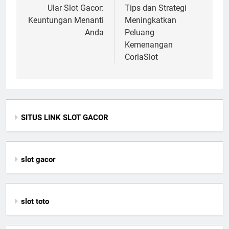
navigation
Ular Slot Gacor:
Tips dan Strategi
Keuntungan Menanti
Meningkatkan
Anda
Peluang
Kemenangan
CorlaSlot
SITUS LINK SLOT GACOR
slot gacor
slot toto