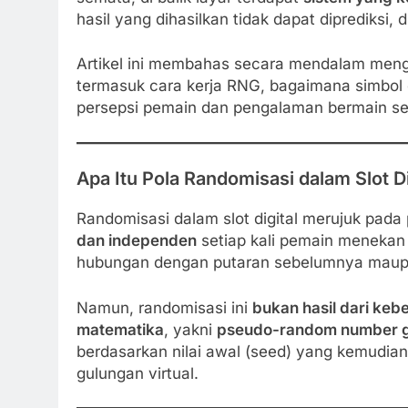
hasil yang dihasilkan tidak dapat diprediksi
Artikel ini membahas secara mendalam men
termasuk cara kerja RNG, bagaimana simbol d
persepsi pemain dan pengalaman bermain se
Apa Itu Pola Randomisasi dalam Slot Di
Randomisasi dalam slot digital merujuk pada
dan independen
setiap kali pemain menekan to
hubungan dengan putaran sebelumnya maupu
Namun, randomisasi ini
bukan hasil dari kebe
matematika
, yakni
pseudo-random number g
berdasarkan nilai awal (seed) yang kemudia
gulungan virtual.