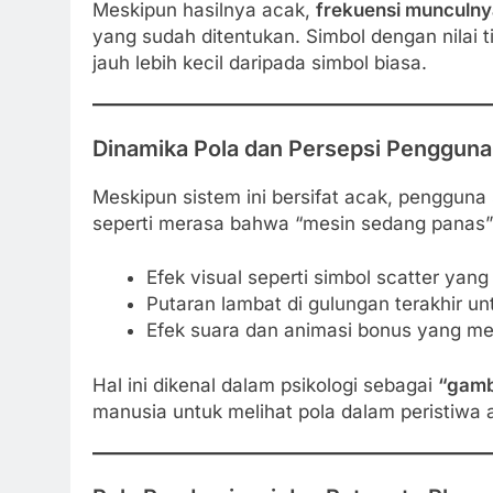
Meskipun hasilnya acak,
frekuensi munculny
yang sudah ditentukan. Simbol dengan nilai
jauh lebih kecil daripada simbol biasa.
Dinamika Pola dan Persepsi Pengguna
Meskipun sistem ini bersifat acak, pengguna 
seperti merasa bahwa “mesin sedang panas” 
Efek visual seperti simbol scatter yan
Putaran lambat di gulungan terakhir 
Efek suara dan animasi bonus yang men
Hal ini dikenal dalam psikologi sebagai
“gambl
manusia untuk melihat pola dalam peristiwa 