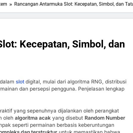
stem
Rancangan Antarmuka Slot: Kecepatan, Simbol, dan Tat
ot: Kecepatan, Simbol, dan
a dalam
slot
digital, mulai dari algoritma RNG, distribusi
rmainan dan persepsi pengguna. Penjelasan lengkap
eraktif yang sepenuhnya dijalankan oleh perangkat
an oleh
algoritma acak
yang disebut
Random Number
ampak seperti permainan berbasis keberuntungan
ompleks dan terstruktur
untuk memastikan bahwa