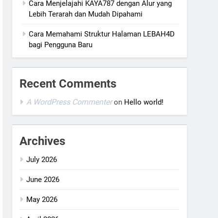
Cara Menjelajahi KAYA787 dengan Alur yang
Lebih Terarah dan Mudah Dipahami
Cara Memahami Struktur Halaman LEBAH4D
bagi Pengguna Baru
Recent Comments
A WordPress Commenter
on
Hello world!
Archives
July 2026
June 2026
May 2026