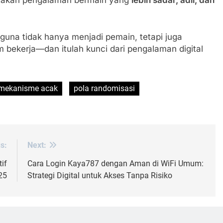
iptakan pengalaman bermain yang
lebih sadar, adil, dan
guna tidak hanya menjadi pemain, tetapi juga
ekerja—dan itulah kunci dari pengalaman digital
mekanisme acak
pola randomisasi
s:
Next:
if
Cara Login Kaya787 dengan Aman di WiFi Umum:
25
Strategi Digital untuk Akses Tanpa Risiko