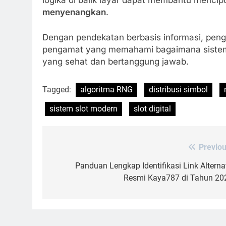
logika di balik layar dapat membantu menc
menyenangkan
.
Dengan pendekatan berbasis informasi, peng
pengamat yang memahami bagaimana sistem b
yang sehat dan bertanggung jawab.
Tagged:
algoritma RNG
distribusi simbol
sistem slot modern
slot digital
Previou
Post
navigation
Panduan Lengkap Identifikasi Link Alternat
Resmi Kaya787 di Tahun 20