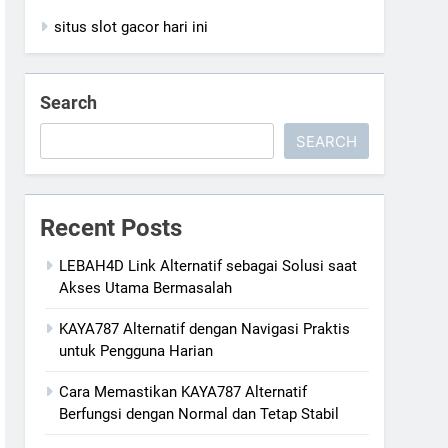
situs slot gacor hari ini
Search
SEARCH
Recent Posts
LEBAH4D Link Alternatif sebagai Solusi saat
Akses Utama Bermasalah
KAYA787 Alternatif dengan Navigasi Praktis
untuk Pengguna Harian
Cara Memastikan KAYA787 Alternatif
Berfungsi dengan Normal dan Tetap Stabil