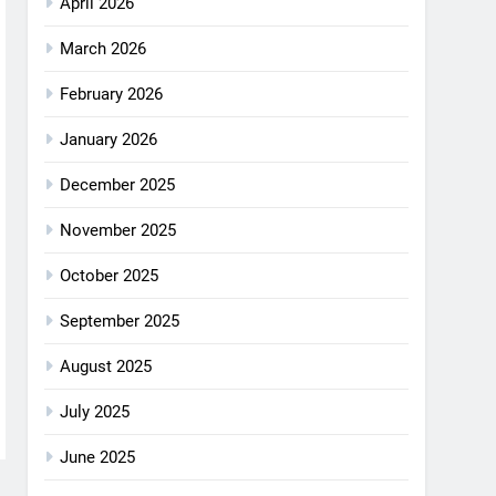
April 2026
March 2026
February 2026
January 2026
December 2025
November 2025
October 2025
September 2025
August 2025
July 2025
June 2025