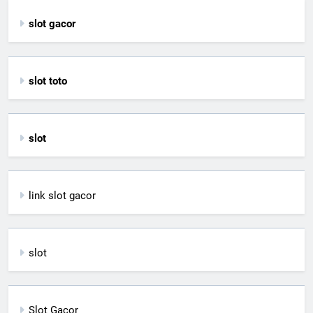
slot gacor
slot toto
slot
link slot gacor
slot
Slot Gacor