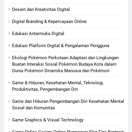
Desain dan Kreativitas Digital
Digital Branding & Kepercayaan Online
Edukasi Antarmuka Digital
Edukasi Platform Digital & Pengalaman Pengguna
Ekologi Pokémon Perkotaan Adaptasi dan Lingkungan
Buatan Interaksi Sosial Pokémon Budaya Kota dalam
Dunia Pokémon Dinamika Manusia dan Pokémon
Game & Hiburan, Kesehatan Mental, Teknologi,
Produktivitas, Pengembangan Diri
Game dan Hiburan Pengembangan Diri Kesehatan Mental
Sosial dan Komunitas
Game Graphics & Visual Technology