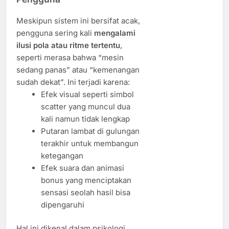
Meskipun sistem ini bersifat acak,
pengguna sering kali
mengalami
ilusi pola atau ritme tertentu
,
seperti merasa bahwa “mesin
sedang panas” atau “kemenangan
sudah dekat”. Ini terjadi karena:
Efek visual seperti simbol
scatter yang muncul dua
kali namun tidak lengkap
Putaran lambat di gulungan
terakhir untuk membangun
ketegangan
Efek suara dan animasi
bonus yang menciptakan
sensasi seolah hasil bisa
dipengaruhi
Hal ini dikenal dalam psikologi