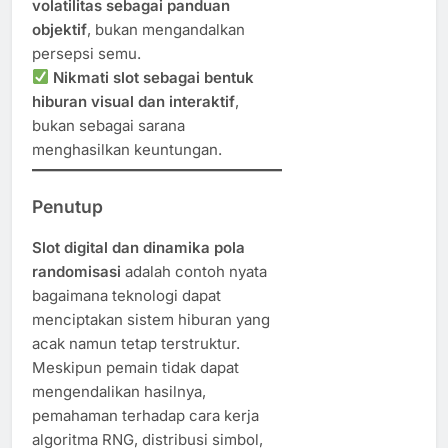
volatilitas sebagai panduan
objektif
, bukan mengandalkan
persepsi semu.
Nikmati slot sebagai bentuk
hiburan visual dan interaktif
,
bukan sebagai sarana
menghasilkan keuntungan.
Penutup
Slot digital dan dinamika pola
randomisasi
adalah contoh nyata
bagaimana teknologi dapat
menciptakan sistem hiburan yang
acak namun tetap terstruktur.
Meskipun pemain tidak dapat
mengendalikan hasilnya,
pemahaman terhadap cara kerja
algoritma RNG, distribusi simbol,