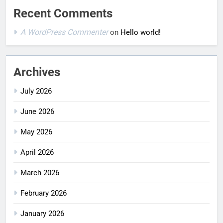
Recent Comments
A WordPress Commenter
on
Hello world!
Archives
July 2026
June 2026
May 2026
April 2026
March 2026
February 2026
January 2026