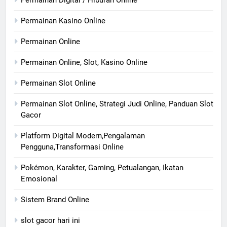
Permainan Digital / Hiburan Online
Permainan Kasino Online
Permainan Online
Permainan Online, Slot, Kasino Online
Permainan Slot Online
Permainan Slot Online, Strategi Judi Online, Panduan Slot
Gacor
Platform Digital Modern,Pengalaman
Pengguna,Transformasi Online
Pokémon, Karakter, Gaming, Petualangan, Ikatan
Emosional
Sistem Brand Online
slot gacor hari ini