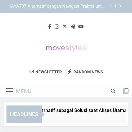
Skip
Cara Memastikan KAYA787 Alternatif Berfungsi
to
dengan Normal dan Tetap Stabil
content
Cara Menjelajahi KAYA787 dengan Alur yang
Lebih Terarah dan Mudah Dipahami
LEBAH4D Link Alternatif sebagai Solusi saat
Akses Utama Bermasalah
KAYA787 Alternatif dengan Navigasi Praktis untuk
Pengguna Harian
Cara Memastikan KAYA787 Alternatif Berfungsi
dengan Normal dan Tetap Stabil
Move Styles
Dapatkan Inspirasi Fashion Dan Gaya Hidup
Cara Menjelajahi KAYA787 dengan Alur yang
NEWSLETTER
RANDOM NEWS
Lebih Terarah dan Mudah Dipahami
Terkini Dari Move Styles.
MENU
BAH4D Link Alternatif sebagai Solusi saat Akses Utama Berm
HEADLINES
Weeks Ago