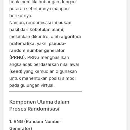
tidak memiliki hubungan dengan
putaran sebelumnya maupun
berikutnya.
Namun, randomisasi ini
bukan
hasil dari kebetulan alami
,
melainkan dikontrol oleh
algoritma
matematika
, yakni
pseudo-
random number generator
(PRNG)
. PRNG menghasilkan
angka acak berdasarkan nilai awal
(seed) yang kemudian digunakan
untuk menentukan posisi simbol
pada gulungan virtual.
Komponen Utama dalam
Proses Randomisasi
1.
RNG (Random Number
Generator)