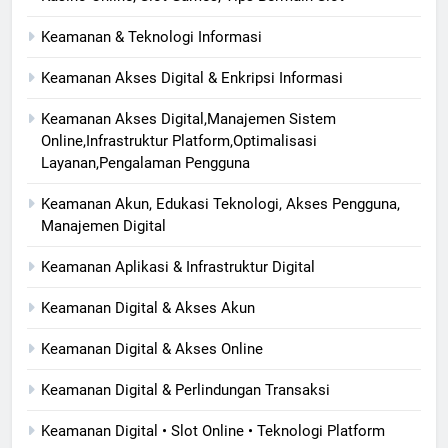
Keamanan & Teknologi Informasi
Keamanan Akses Digital & Enkripsi Informasi
Keamanan Akses Digital,Manajemen Sistem
Online,Infrastruktur Platform,Optimalisasi
Layanan,Pengalaman Pengguna
Keamanan Akun, Edukasi Teknologi, Akses Pengguna,
Manajemen Digital
Keamanan Aplikasi & Infrastruktur Digital
Keamanan Digital & Akses Akun
Keamanan Digital & Akses Online
Keamanan Digital & Perlindungan Transaksi
Keamanan Digital • Slot Online • Teknologi Platform