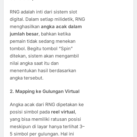
RNG adalah inti dari sistem slot
digital. Dalam setiap milidetik, RNG
menghasilkan
angka acak dalam
jumlah besar
, bahkan ketika
pemain tidak sedang menekan
tombol. Begitu tombol “Spin”
ditekan, sistem akan mengambil
nilai angka saat itu dan
menentukan hasil berdasarkan
angka tersebut.
2.
Mapping ke Gulungan Virtual
Angka acak dari RNG dipetakan ke
posisi simbol pada
reel virtual
,
yang bisa memiliki ratusan posisi
meskipun di layar hanya terlihat 3–
5 simbol per gulungan. Hal ini