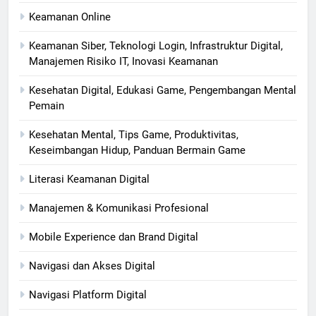
Keamanan Online
Keamanan Siber, Teknologi Login, Infrastruktur Digital,
Manajemen Risiko IT, Inovasi Keamanan
Kesehatan Digital, Edukasi Game, Pengembangan Mental
Pemain
Kesehatan Mental, Tips Game, Produktivitas,
Keseimbangan Hidup, Panduan Bermain Game
Literasi Keamanan Digital
Manajemen & Komunikasi Profesional
Mobile Experience dan Brand Digital
Navigasi dan Akses Digital
Navigasi Platform Digital