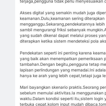
terjaga,pengguna tidak perlu menyesuaikan dir
Akses digital yang semakin mudah juga dipe
keamanan.Dulu,keamanan sering diterapkan
mengganggu.Sekarang,pendekatannya lebih 
sambil mengurangi friksi sebanyak mungkin.
yang sudah dikenal dapat melalui proses yan
diterapkan ketika sistem mendeteksi pola aks
Pendekatan seperti ini penting karena kea
yang baik akan menempatkan pemeriksaan p
tambahan.Dengan begitu,pengguna tetap mera
lapisan perlindungan yang memadai.Ini adal
hanya ke arah yang lebih cepat,tetapi juga l
Mari bayangkan skenario praktis.Seorang p
sebelum memulai aktivitas.Ia menggunakan p
waktu.Dalam kondisi seperti itu,sistem logi
terbuka cepat,kolom input mudah dibaca,tom