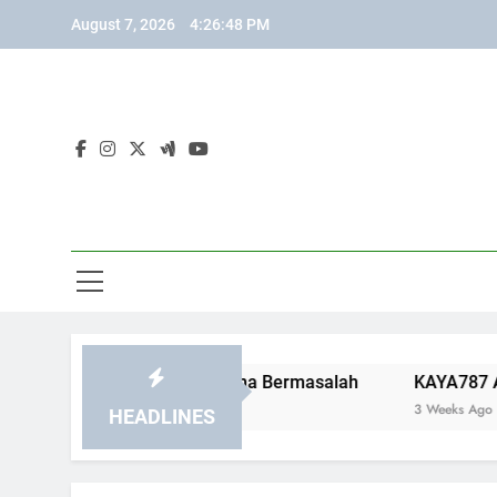
Skip
August 7, 2026
4:26:49 PM
to
content
Mov
Dapatkan I
lusi saat Akses Utama Bermasalah
KAYA787 Alternatif d
3 Weeks Ago
HEADLINES