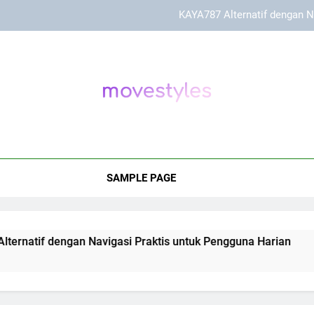
KAYA787 Alternatif dengan N
Cara Memastikan KAYA787 Alternatif Ber
Cara Menjelajahi KAYA787 dengan Alur y
LEBAH4D Link Alternatif sebaga
e Styles
KAYA787 Alternatif dengan N
nspirasi Fashion Dan Gaya Hidup Terkini Dari Move Styles.
Cara Memastikan KAYA787 Alternatif Ber
SAMPLE PAGE
Cara Menjelajahi KAYA787 dengan Alur y
engan Navigasi Praktis untuk Pengguna Harian
Cara Mem
3 Weeks A