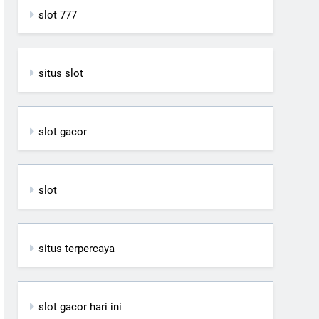
slot 777
situs slot
slot gacor
slot
situs terpercaya
slot gacor hari ini