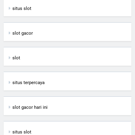
situs slot
slot gacor
slot
situs terpercaya
slot gacor hari ini
situs slot