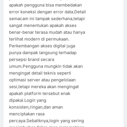
apakah pengguna bisa membedakan
error koneksi dengan error data.Detail
semacam ini tampak sederhana,tetapi
sangat menentukan apakah akses
benar-benar terasa mudah atau hanya
terlihat modern di permukaan.
Perkembangan akses digital juga
punya dampak langsung terhadap
persepsi brand secara
umum.Pengguna mungkin tidak akan
mengingat detail teknis seperti
optimasi server atau pengelolaan
sesi,tetapi mereka akan mengingat
apakah platform tersebut enak
dipakai.Login yang
konsisten,ringan,dan aman
menciptakan rasa
percaya.Sebaliknya,login yang sering