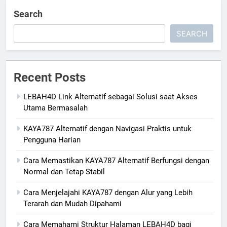
Search
SEARCH
Recent Posts
LEBAH4D Link Alternatif sebagai Solusi saat Akses
Utama Bermasalah
KAYA787 Alternatif dengan Navigasi Praktis untuk
Pengguna Harian
Cara Memastikan KAYA787 Alternatif Berfungsi dengan
Normal dan Tetap Stabil
Cara Menjelajahi KAYA787 dengan Alur yang Lebih
Terarah dan Mudah Dipahami
Cara Memahami Struktur Halaman LEBAH4D bagi