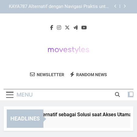
Skip
Cara Memastikan KAYA787 Alternatif Berfungsi
to
dengan Normal dan Tetap Stabil
content
Cara Menjelajahi KAYA787 dengan Alur yang
Lebih Terarah dan Mudah Dipahami
LEBAH4D Link Alternatif sebagai Solusi saat
Akses Utama Bermasalah
KAYA787 Alternatif dengan Navigasi Praktis untuk
Pengguna Harian
Cara Memastikan KAYA787 Alternatif Berfungsi
dengan Normal dan Tetap Stabil
Move Styles
Dapatkan Inspirasi Fashion Dan Gaya Hidup
Cara Menjelajahi KAYA787 dengan Alur yang
NEWSLETTER
RANDOM NEWS
Lebih Terarah dan Mudah Dipahami
Terkini Dari Move Styles.
MENU
BAH4D Link Alternatif sebagai Solusi saat Akses Utama Berm
HEADLINES
Weeks Ago