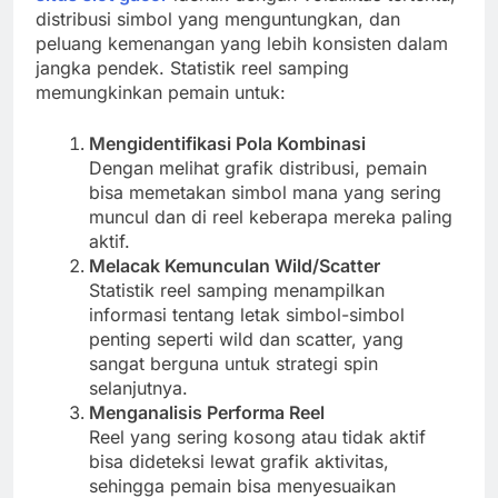
distribusi simbol yang menguntungkan, dan
peluang kemenangan yang lebih konsisten dalam
jangka pendek. Statistik reel samping
memungkinkan pemain untuk:
Mengidentifikasi Pola Kombinasi
Dengan melihat grafik distribusi, pemain
bisa memetakan simbol mana yang sering
muncul dan di reel keberapa mereka paling
aktif.
Melacak Kemunculan Wild/Scatter
Statistik reel samping menampilkan
informasi tentang letak simbol-simbol
penting seperti wild dan scatter, yang
sangat berguna untuk strategi spin
selanjutnya.
Menganalisis Performa Reel
Reel yang sering kosong atau tidak aktif
bisa dideteksi lewat grafik aktivitas,
sehingga pemain bisa menyesuaikan