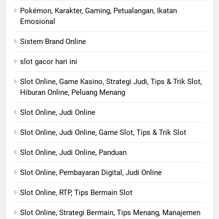
Pokémon, Karakter, Gaming, Petualangan, Ikatan
Emosional
Sistem Brand Online
slot gacor hari ini
Slot Online, Game Kasino, Strategi Judi, Tips & Trik Slot,
Hiburan Online, Peluang Menang
Slot Online, Judi Online
Slot Online, Judi Online, Game Slot, Tips & Trik Slot
Slot Online, Judi Online, Panduan
Slot Online, Pembayaran Digital, Judi Online
Slot Online, RTP, Tips Bermain Slot
Slot Online, Strategi Bermain, Tips Menang, Manajemen