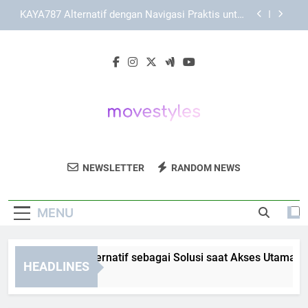
Skip
Cara Memastikan KAYA787 Alternatif Berfungsi
to
dengan Normal dan Tetap Stabil
content
Cara Menjelajahi KAYA787 dengan Alur yang
Lebih Terarah dan Mudah Dipahami
LEBAH4D Link Alternatif sebagai Solusi saat
Akses Utama Bermasalah
KAYA787 Alternatif dengan Navigasi Praktis untuk
Pengguna Harian
Cara Memastikan KAYA787 Alternatif Berfungsi
dengan Normal dan Tetap Stabil
Move Styles
Dapatkan Inspirasi Fashion Dan Gaya Hidup
Cara Menjelajahi KAYA787 dengan Alur yang
NEWSLETTER
RANDOM NEWS
Lebih Terarah dan Mudah Dipahami
Terkini Dari Move Styles.
MENU
BAH4D Link Alternatif sebagai Solusi saat Akses Utama Berm
HEADLINES
Weeks Ago