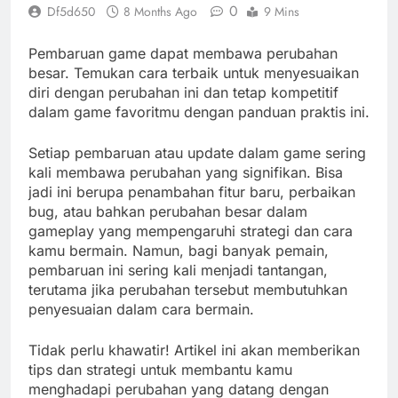
0
Df5d650
8 Months Ago
9 Mins
Pembaruan game dapat membawa perubahan
besar. Temukan cara terbaik untuk menyesuaikan
diri dengan perubahan ini dan tetap kompetitif
dalam game favoritmu dengan panduan praktis ini.
Setiap pembaruan atau update dalam game sering
kali membawa perubahan yang signifikan. Bisa
jadi ini berupa penambahan fitur baru, perbaikan
bug, atau bahkan perubahan besar dalam
gameplay yang mempengaruhi strategi dan cara
kamu bermain. Namun, bagi banyak pemain,
pembaruan ini sering kali menjadi tantangan,
terutama jika perubahan tersebut membutuhkan
penyesuaian dalam cara bermain.
Tidak perlu khawatir! Artikel ini akan memberikan
tips dan strategi untuk membantu kamu
menghadapi perubahan yang datang dengan