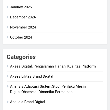
January 2025
December 2024
November 2024
October 2024
Categories
Akses Digital, Pengalaman Harian, Kualitas Platform
Aksesibilitas Brand Digital
Analisis Adaptasi Sistem,Studi Perilaku Mesin
Digital,Observasi Dinamika Permainan
Analisis Brand Digital