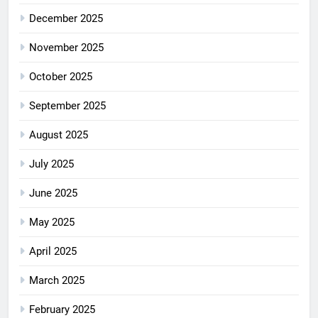
December 2025
November 2025
October 2025
September 2025
August 2025
July 2025
June 2025
May 2025
April 2025
March 2025
February 2025