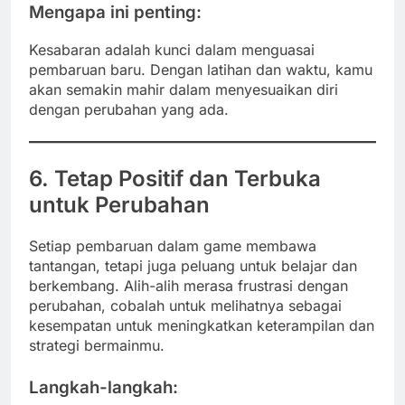
Mengapa ini penting:
Kesabaran adalah kunci dalam menguasai
pembaruan baru. Dengan latihan dan waktu, kamu
akan semakin mahir dalam menyesuaikan diri
dengan perubahan yang ada.
6. Tetap Positif dan Terbuka
untuk Perubahan
Setiap pembaruan dalam game membawa
tantangan, tetapi juga peluang untuk belajar dan
berkembang. Alih-alih merasa frustrasi dengan
perubahan, cobalah untuk melihatnya sebagai
kesempatan untuk meningkatkan keterampilan dan
strategi bermainmu.
Langkah-langkah: