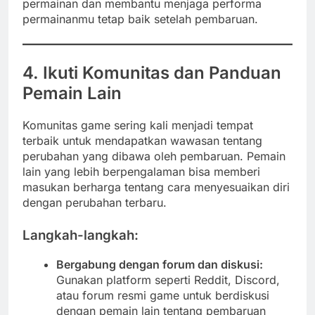
permainan dan membantu menjaga performa
permainanmu tetap baik setelah pembaruan.
4. Ikuti Komunitas dan Panduan
Pemain Lain
Komunitas game sering kali menjadi tempat
terbaik untuk mendapatkan wawasan tentang
perubahan yang dibawa oleh pembaruan. Pemain
lain yang lebih berpengalaman bisa memberi
masukan berharga tentang cara menyesuaikan diri
dengan perubahan terbaru.
Langkah-langkah:
Bergabung dengan forum dan diskusi:
Gunakan platform seperti Reddit, Discord,
atau forum resmi game untuk berdiskusi
dengan pemain lain tentang pembaruan