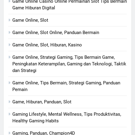
Game Online Casino Online Permainan Slot Tips Bermain
Game Hiburan Digital
Game Online, Slot
Game Online, Slot Online, Panduan Bermain
Game Online, Slot, Hiburan, Kasino
Game Online, Strategi Gaming, Tips Bermain Game,
Peningkatan Keterampilan, Gaming dan Teknologi, Taktik
dan Strategi
Game Online, Tips Bermain, Strategi Gaming, Panduan
Pemain
Game, Hiburan, Panduan, Slot
Gaming Lifestyle, Mental Wellness, Tips Produktivitas,
Healthy Gaming Habits
Gaming, Panduan, Champion4D