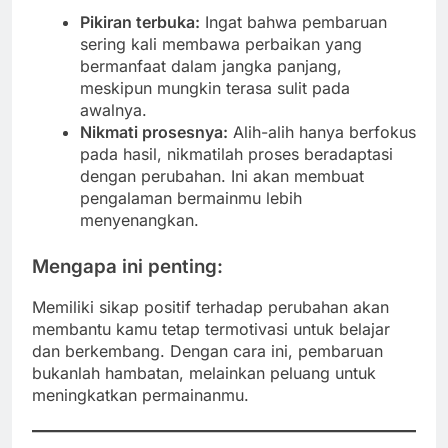
Pikiran terbuka:
Ingat bahwa pembaruan
sering kali membawa perbaikan yang
bermanfaat dalam jangka panjang,
meskipun mungkin terasa sulit pada
awalnya.
Nikmati prosesnya:
Alih-alih hanya berfokus
pada hasil, nikmatilah proses beradaptasi
dengan perubahan. Ini akan membuat
pengalaman bermainmu lebih
menyenangkan.
Mengapa ini penting:
Memiliki sikap positif terhadap perubahan akan
membantu kamu tetap termotivasi untuk belajar
dan berkembang. Dengan cara ini, pembaruan
bukanlah hambatan, melainkan peluang untuk
meningkatkan permainanmu.