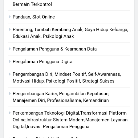
Bermain Terkontrol
Panduan, Slot Online
Parenting, Tumbuh Kembang Anak, Gaya Hidup Keluarga,
Edukasi Anak, Psikologi Anak
Pengalaman Pengguna & Keamanan Data
Pengalaman Pengguna Digital
Pengembangan Diri, Mindset Positif, Self-Awareness,
Motivasi Hidup, Psikologi Positif, Strategi Sukses
Pengembangan Karier, Pengambilan Keputusan,
Manajemen Diri, Profesionalisme, Kemandirian
Perkembangan Teknologi Digital,Transformasi Platform
Online,Infrastruktur Sistem Modern,Manajemen Layanan
Digital,Inovasi Pengalaman Pengguna