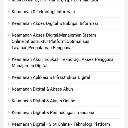
Kasino Online, Slot Games, Tips Bermain Slot
Keamanan & Teknologi Informasi
Keamanan Akses Digital & Enkripsi Informasi
Keamanan Akses Digital,Manajemen Sistem
Online,Infrastruktur Platform,Optimalisasi
Layanan,Pengalaman Pengguna
Keamanan Akun, Edukasi Teknologi, Akses Pengguna,
Manajemen Digital
Keamanan Aplikasi & Infrastruktur Digital
Keamanan Digital & Akses Akun
Keamanan Digital & Akses Online
Keamanan Digital & Perlindungan Transaksi
Keamanan Digital • Slot Online • Teknologi Platform