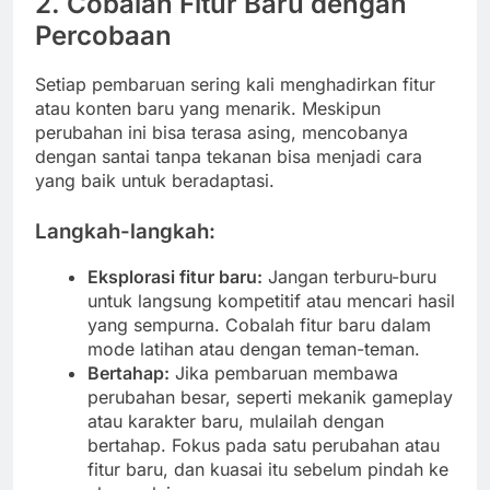
2. Cobalah Fitur Baru dengan
Percobaan
Setiap pembaruan sering kali menghadirkan fitur
atau konten baru yang menarik. Meskipun
perubahan ini bisa terasa asing, mencobanya
dengan santai tanpa tekanan bisa menjadi cara
yang baik untuk beradaptasi.
Langkah-langkah:
Eksplorasi fitur baru:
Jangan terburu-buru
untuk langsung kompetitif atau mencari hasil
yang sempurna. Cobalah fitur baru dalam
mode latihan atau dengan teman-teman.
Bertahap:
Jika pembaruan membawa
perubahan besar, seperti mekanik gameplay
atau karakter baru, mulailah dengan
bertahap. Fokus pada satu perubahan atau
fitur baru, dan kuasai itu sebelum pindah ke