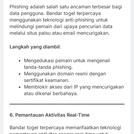
Phishing adalah salah satu ancaman terbesar bagi
data pengguna. Bandar togel terpercaya
menggunakan teknologi anti-phishing untuk
melindungi pemain dari upaya pencurian data
melalui situs palsu atau email mencurigakan.
Langkah yang diambil
:
Mengedukasi pemain untuk mengenali
tanda-tanda phishing.
Menggunakan domain resmi dengan
sertifikat keamanan.
Memblokir akses dari IP yang mencurigakan
atau dikenal berbahaya.
6.
Pemantauan Aktivitas Real-Time
Bandar togel terpercaya memanfaatkan teknologi
pemantauan aktivitas secara real-time untuk