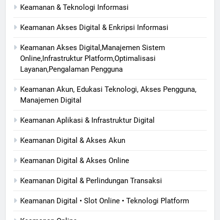
Keamanan & Teknologi Informasi
Keamanan Akses Digital & Enkripsi Informasi
Keamanan Akses Digital,Manajemen Sistem
Online,Infrastruktur Platform,Optimalisasi
Layanan,Pengalaman Pengguna
Keamanan Akun, Edukasi Teknologi, Akses Pengguna,
Manajemen Digital
Keamanan Aplikasi & Infrastruktur Digital
Keamanan Digital & Akses Akun
Keamanan Digital & Akses Online
Keamanan Digital & Perlindungan Transaksi
Keamanan Digital • Slot Online • Teknologi Platform