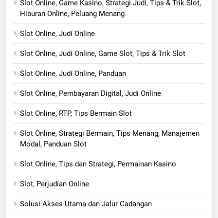
Slot Online, Game Kasino, Strategi Judi, Tips & Trik Slot,
Hiburan Online, Peluang Menang
Slot Online, Judi Online
Slot Online, Judi Online, Game Slot, Tips & Trik Slot
Slot Online, Judi Online, Panduan
Slot Online, Pembayaran Digital, Judi Online
Slot Online, RTP, Tips Bermain Slot
Slot Online, Strategi Bermain, Tips Menang, Manajemen
Modal, Panduan Slot
Slot Online, Tips dan Strategi, Permainan Kasino
Slot, Perjudian Online
Solusi Akses Utama dan Jalur Cadangan