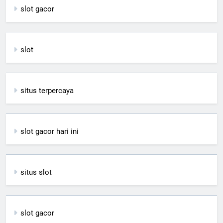
slot gacor
slot
situs terpercaya
slot gacor hari ini
situs slot
slot gacor