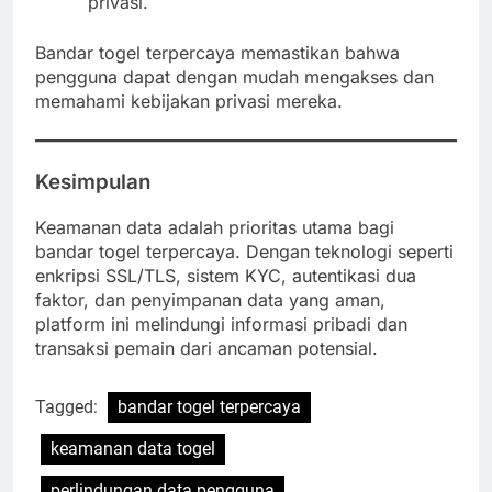
privasi.
Bandar togel terpercaya memastikan bahwa
pengguna dapat dengan mudah mengakses dan
memahami kebijakan privasi mereka.
Kesimpulan
Keamanan data adalah prioritas utama bagi
bandar togel terpercaya. Dengan teknologi seperti
enkripsi SSL/TLS, sistem KYC, autentikasi dua
faktor, dan penyimpanan data yang aman,
platform ini melindungi informasi pribadi dan
transaksi pemain dari ancaman potensial.
Tagged:
bandar togel terpercaya
keamanan data togel
perlindungan data pengguna