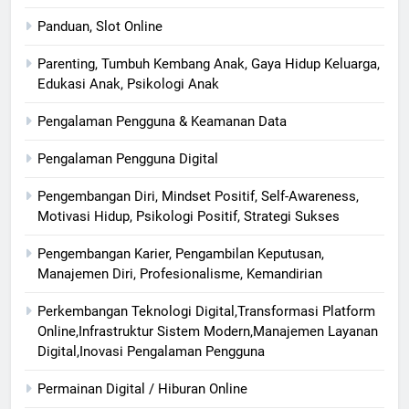
Panduan, Slot Online
Parenting, Tumbuh Kembang Anak, Gaya Hidup Keluarga,
Edukasi Anak, Psikologi Anak
Pengalaman Pengguna & Keamanan Data
Pengalaman Pengguna Digital
Pengembangan Diri, Mindset Positif, Self-Awareness,
Motivasi Hidup, Psikologi Positif, Strategi Sukses
Pengembangan Karier, Pengambilan Keputusan,
Manajemen Diri, Profesionalisme, Kemandirian
Perkembangan Teknologi Digital,Transformasi Platform
Online,Infrastruktur Sistem Modern,Manajemen Layanan
Digital,Inovasi Pengalaman Pengguna
Permainan Digital / Hiburan Online