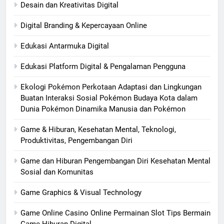
Desain dan Kreativitas Digital
Digital Branding & Kepercayaan Online
Edukasi Antarmuka Digital
Edukasi Platform Digital & Pengalaman Pengguna
Ekologi Pokémon Perkotaan Adaptasi dan Lingkungan
Buatan Interaksi Sosial Pokémon Budaya Kota dalam
Dunia Pokémon Dinamika Manusia dan Pokémon
Game & Hiburan, Kesehatan Mental, Teknologi,
Produktivitas, Pengembangan Diri
Game dan Hiburan Pengembangan Diri Kesehatan Mental
Sosial dan Komunitas
Game Graphics & Visual Technology
Game Online Casino Online Permainan Slot Tips Bermain