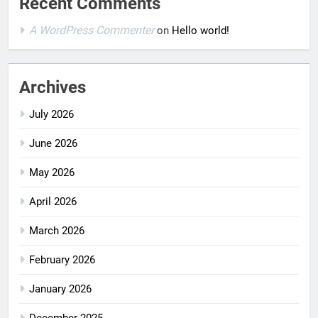
Recent Comments
A WordPress Commenter
on
Hello world!
Archives
July 2026
June 2026
May 2026
April 2026
March 2026
February 2026
January 2026