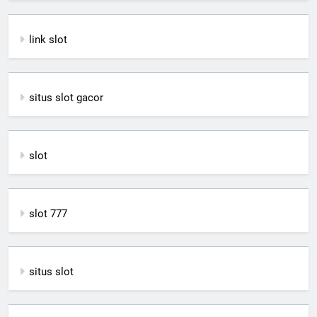
link slot
situs slot gacor
slot
slot 777
situs slot