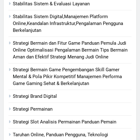
Stabilitas Sistem & Evaluasi Layanan
Stabilitas Sistem Digital,Manajemen Platform
Online,Keandalan Infrastruktur,Pengalaman Pengguna
Berkelanjutan
Strategi Bermain dan Fitur Game Panduan Pemula Judi
Online Optimalisasi Pengalaman Bermain Tips Bermain
Aman dan Efektif Strategi Menang Judi Online
Strategi Bermain Game Pengembangan Skill Gamer
Mental & Pola Pikir Kompetitif Manajemen Performa
Game Gaming Sehat & Berkelanjutan
Strategi Brand Digital
Strategi Permainan
Strategi Slot Analisis Permainan Panduan Pemain
Taruhan Online, Panduan Pengguna, Teknologi