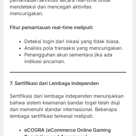
mendeteksi dan mencegah aktivitas
mencurigakan.
Fitur pemantauan real-time meliputi
:
Deteksi login dari lokasi yang tidak biasa.
Analisis pola transaksi yang mencurigakan.
Penangguhan akun sementara jika ada
indikasi ancaman.
7.
Sertifikasi dari Lembaga Independen
Sertifikasi dari lembaga independen menunjukkan
bahwa sistem keamanan bandar togel telah diuji
dan memenuhi standar internasional. Beberapa
lembaga sertifikasi terkenal meliputi:
eCOGRA (eCommerce Online Gaming