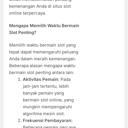
kemenangan Anda di situs slot
online terpercaya.
Mengapa Memilih Waktu Bermain
Slot Penting?
Memilih waktu bermain slot yang
tepat dapat memengaruhi peluang
Anda dalam meraih kemenangan.
Beberapa alasan mengapa waktu
bermain slot penting antara lain:
Aktivitas Pemain:
Pada
jam-jam tertentu, lebih
banyak pemain yang
bermain slot online, yang
mungkin mempengaruhi
algoritma mesin slot.
Frekuensi Pembayaran:
Beberapa pemain percaya