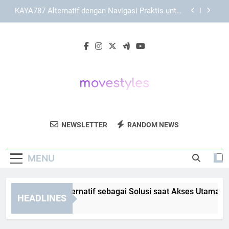
Skip
Cara Memastikan KAYA787 Alternatif Berfungsi
to
dengan Normal dan Tetap Stabil
content
Cara Menjelajahi KAYA787 dengan Alur yang
Lebih Terarah dan Mudah Dipahami
LEBAH4D Link Alternatif sebagai Solusi saat
Akses Utama Bermasalah
KAYA787 Alternatif dengan Navigasi Praktis untuk
Pengguna Harian
Cara Memastikan KAYA787 Alternatif Berfungsi
dengan Normal dan Tetap Stabil
Move Styles
Dapatkan Inspirasi Fashion Dan Gaya Hidup
Cara Menjelajahi KAYA787 dengan Alur yang
NEWSLETTER
RANDOM NEWS
Lebih Terarah dan Mudah Dipahami
Terkini Dari Move Styles.
MENU
BAH4D Link Alternatif sebagai Solusi saat Akses Utama Berm
HEADLINES
Weeks Ago