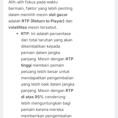
Alih-alih fokus pada waktu
bermain, faktor yang lebih penting
dalam memilih mesin
slot gacor
adalah
RTP (Return to Player)
dan
volatilitas
mesin tersebut.
RTP
: Ini adalah persentase
dari total taruhan yang akan
dikembalikan kepada
pemain dalam jangka
panjang. Mesin dengan
RTP
tinggi
memberi pemain
peluang lebih besar untuk
mendapatkan pengembalian
yang lebih baik dalam jangka
panjang. Mesin dengan
RTP
di atas 95%
cenderung
lebih menguntungkan bagi
pemain karena mereka
memberikan pengembalian