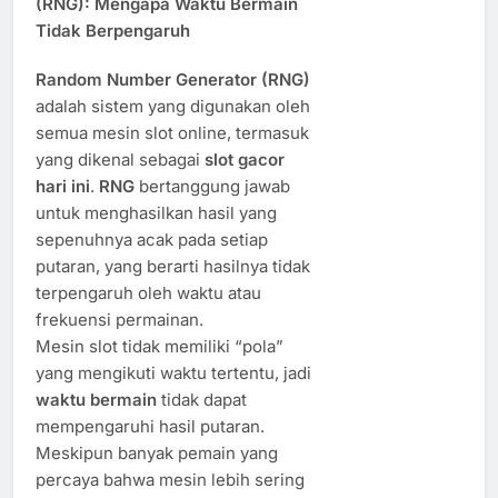
(RNG): Mengapa Waktu Bermain
Tidak Berpengaruh
Random Number Generator (RNG)
adalah sistem yang digunakan oleh
semua mesin slot online, termasuk
yang dikenal sebagai
slot gacor
hari ini
.
RNG
bertanggung jawab
untuk menghasilkan hasil yang
sepenuhnya acak pada setiap
putaran, yang berarti hasilnya tidak
terpengaruh oleh waktu atau
frekuensi permainan.
Mesin slot tidak memiliki “pola”
yang mengikuti waktu tertentu, jadi
waktu bermain
tidak dapat
mempengaruhi hasil putaran.
Meskipun banyak pemain yang
percaya bahwa mesin lebih sering