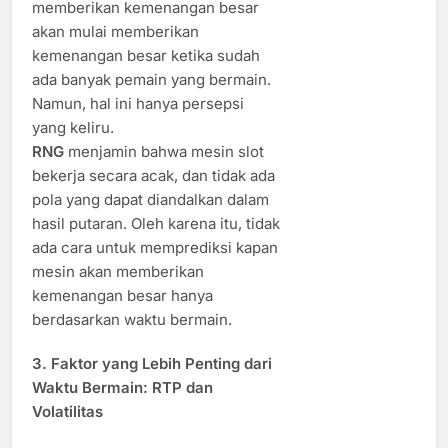
memberikan kemenangan besar
akan mulai memberikan
kemenangan besar ketika sudah
ada banyak pemain yang bermain.
Namun, hal ini hanya persepsi
yang keliru.
RNG
menjamin bahwa mesin slot
bekerja secara acak, dan tidak ada
pola yang dapat diandalkan dalam
hasil putaran. Oleh karena itu, tidak
ada cara untuk memprediksi kapan
mesin akan memberikan
kemenangan besar hanya
berdasarkan waktu bermain.
3.
Faktor yang Lebih Penting dari
Waktu Bermain: RTP dan
Volatilitas