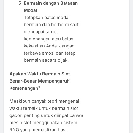
Bermain dengan Batasan
Modal
Tetapkan batas modal
bermain dan berhenti saat
mencapai target
kemenangan atau batas
kekalahan Anda. Jangan
terbawa emosi dan tetap
bermain secara bijak.
Apakah Waktu Bermain Slot
Benar-Benar Mempengaruhi
Kemenangan?
Meskipun banyak teori mengenai
waktu terbaik untuk bermain slot
gacor, penting untuk diingat bahwa
mesin slot menggunakan sistem
RNG yang memastikan hasil