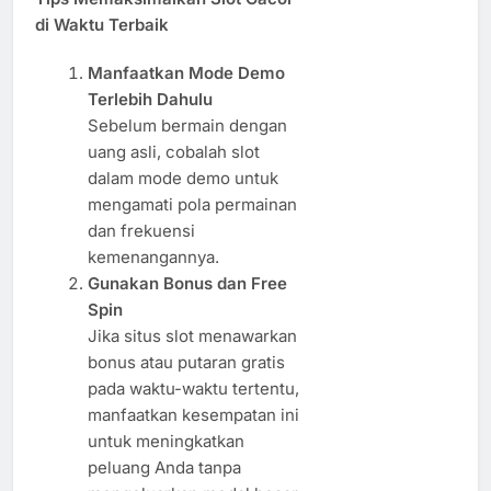
di Waktu Terbaik
Manfaatkan Mode Demo
Terlebih Dahulu
Sebelum bermain dengan
uang asli, cobalah slot
dalam mode demo untuk
mengamati pola permainan
dan frekuensi
kemenangannya.
Gunakan Bonus dan Free
Spin
Jika situs slot menawarkan
bonus atau putaran gratis
pada waktu-waktu tertentu,
manfaatkan kesempatan ini
untuk meningkatkan
peluang Anda tanpa