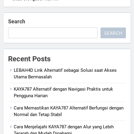
Search
SEARCH
Recent Posts
LEBAH4D Link Alternatif sebagai Solusi saat Akses
Utama Bermasalah
KAYA787 Alternatif dengan Navigasi Praktis untuk
Pengguna Harian
Cara Memastikan KAYA787 Alternatif Berfungsi dengan
Normal dan Tetap Stabil
Cara Menjelajahi KAYA787 dengan Alur yang Lebih
Terarah dan Mudah Dipahami