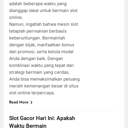
adalah beberapa waktu yang
dianggap ideal untuk bermain slot
online.
Namun, ingatlah bahwa mesin slot
tetaplah permainan berbasis
keberuntungan. Bermainlah
dengan bijak, manfaatkan bonus
dan promosi, serta kelola modal
Anda dengan baik. Dengan
kombinasi waktu yang tepat dan
strategi bermain yang cerdas,
Anda bisa memaksimalkan peluang
meraih kemenangan besar di situs
slot online terpercaya.
Read More
Slot Gacor Hari Ini: Apakah
Waktu Bermain