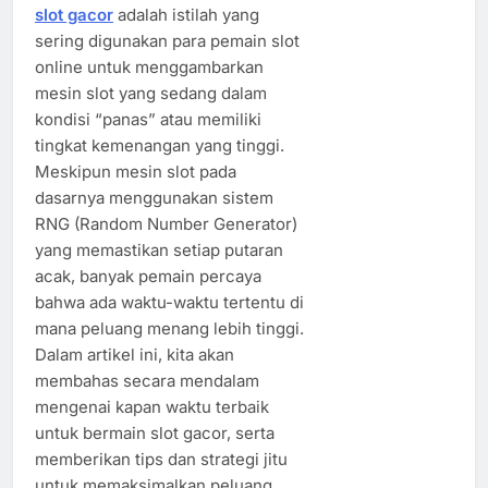
slot gacor
adalah istilah yang
sering digunakan para pemain slot
online untuk menggambarkan
mesin slot yang sedang dalam
kondisi “panas” atau memiliki
tingkat kemenangan yang tinggi.
Meskipun mesin slot pada
dasarnya menggunakan sistem
RNG (Random Number Generator)
yang memastikan setiap putaran
acak, banyak pemain percaya
bahwa ada waktu-waktu tertentu di
mana peluang menang lebih tinggi.
Dalam artikel ini, kita akan
membahas secara mendalam
mengenai kapan waktu terbaik
untuk bermain slot gacor, serta
memberikan tips dan strategi jitu
untuk memaksimalkan peluang