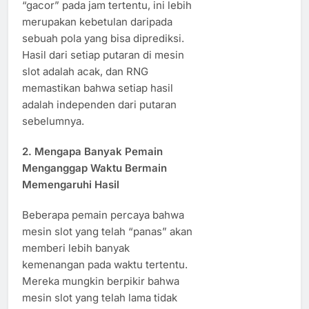
“gacor” pada jam tertentu, ini lebih
merupakan kebetulan daripada
sebuah pola yang bisa diprediksi.
Hasil dari setiap putaran di mesin
slot adalah acak, dan RNG
memastikan bahwa setiap hasil
adalah independen dari putaran
sebelumnya.
2.
Mengapa Banyak Pemain
Menganggap Waktu Bermain
Memengaruhi Hasil
Beberapa pemain percaya bahwa
mesin slot yang telah “panas” akan
memberi lebih banyak
kemenangan pada waktu tertentu.
Mereka mungkin berpikir bahwa
mesin slot yang telah lama tidak