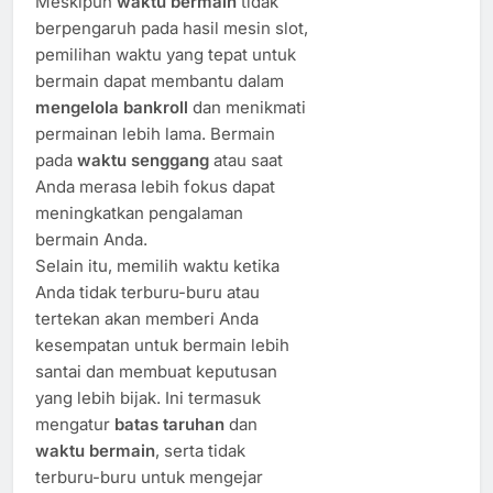
Meskipun
waktu bermain
tidak
berpengaruh pada hasil mesin slot,
pemilihan waktu yang tepat untuk
bermain dapat membantu dalam
mengelola bankroll
dan menikmati
permainan lebih lama. Bermain
pada
waktu senggang
atau saat
Anda merasa lebih fokus dapat
meningkatkan pengalaman
bermain Anda.
Selain itu, memilih waktu ketika
Anda tidak terburu-buru atau
tertekan akan memberi Anda
kesempatan untuk bermain lebih
santai dan membuat keputusan
yang lebih bijak. Ini termasuk
mengatur
batas taruhan
dan
waktu bermain
, serta tidak
terburu-buru untuk mengejar