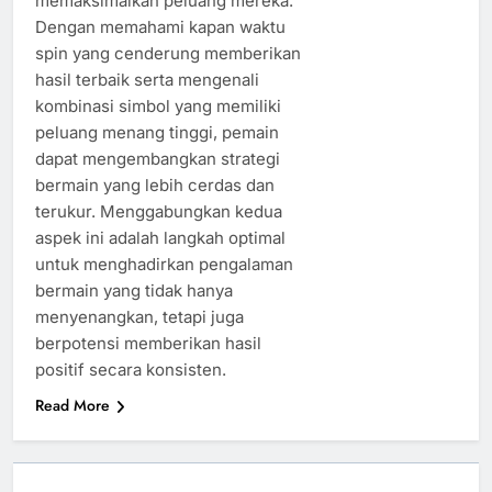
memaksimalkan peluang mereka.
Dengan memahami kapan waktu
spin yang cenderung memberikan
hasil terbaik serta mengenali
kombinasi simbol yang memiliki
peluang menang tinggi, pemain
dapat mengembangkan strategi
bermain yang lebih cerdas dan
terukur. Menggabungkan kedua
aspek ini adalah langkah optimal
untuk menghadirkan pengalaman
bermain yang tidak hanya
menyenangkan, tetapi juga
berpotensi memberikan hasil
positif secara konsisten.
Read More