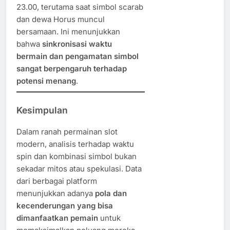
23.00, terutama saat simbol scarab
dan dewa Horus muncul
bersamaan. Ini menunjukkan
bahwa
sinkronisasi waktu
bermain dan pengamatan simbol
sangat berpengaruh terhadap
potensi menang
.
Kesimpulan
Dalam ranah permainan slot
modern, analisis terhadap waktu
spin dan kombinasi simbol bukan
sekadar mitos atau spekulasi. Data
dari berbagai platform
menunjukkan adanya
pola dan
kecenderungan yang bisa
dimanfaatkan pemain
untuk