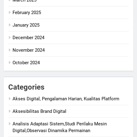
February 2025
January 2025
December 2024
November 2024
October 2024
Categories
Akses Digital, Pengalaman Harian, Kualitas Platform
Aksesibilitas Brand Digital
Analisis Adaptasi Sistem,Studi Perilaku Mesin
Digital,Observasi Dinamika Permainan