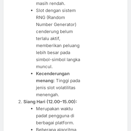
masih rendah.
Slot dengan sistem
RNG (Random
Number Generator)
cenderung belum
terlalu aktif,
memberikan peluang
lebih besar pada
simbol-simbol langka
muncul.
Kecenderungan
menang:
Tinggi pada
jenis slot volatilitas
menengah.
Siang Hari (12.00–15.00):
Merupakan waktu
padat pengguna di
berbagai platform.
Beberapa algoritma