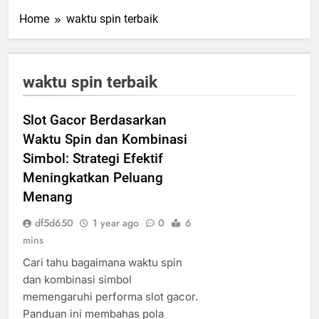
Home
waktu spin terbaik
waktu spin terbaik
Slot Gacor Berdasarkan
Waktu Spin dan Kombinasi
Simbol: Strategi Efektif
Meningkatkan Peluang
Menang
df5d650
1 year ago
0
6
mins
Cari tahu bagaimana waktu spin
dan kombinasi simbol
memengaruhi performa slot gacor.
Panduan ini membahas pola