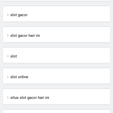
slot gacor
slot gacor hari ini
slot
slot online
situs slot gacor hari ini