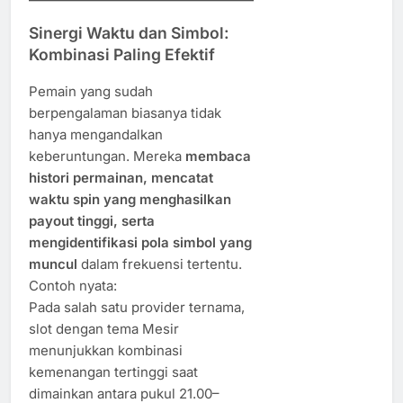
Sinergi Waktu dan Simbol:
Kombinasi Paling Efektif
Pemain yang sudah
berpengalaman biasanya tidak
hanya mengandalkan
keberuntungan. Mereka
membaca
histori permainan, mencatat
waktu spin yang menghasilkan
payout tinggi, serta
mengidentifikasi pola simbol yang
muncul
dalam frekuensi tertentu.
Contoh nyata:
Pada salah satu provider ternama,
slot dengan tema Mesir
menunjukkan kombinasi
kemenangan tertinggi saat
dimainkan antara pukul 21.00–