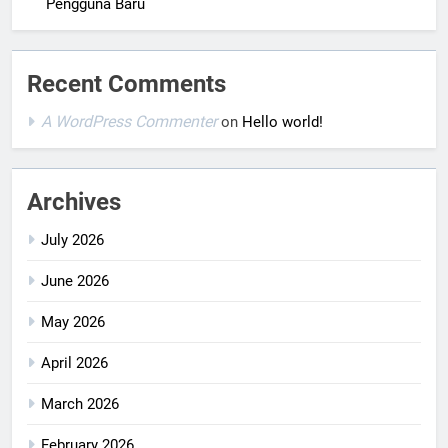
Pengguna Baru
Recent Comments
A WordPress Commenter
on
Hello world!
Archives
July 2026
June 2026
May 2026
April 2026
March 2026
February 2026