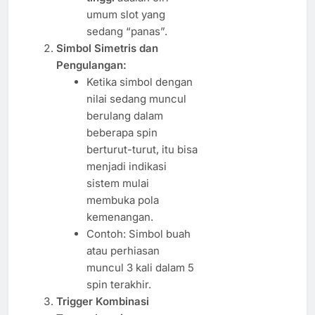
umum slot yang
sedang “panas”.
Simbol Simetris dan
Pengulangan:
Ketika simbol dengan
nilai sedang muncul
berulang dalam
beberapa spin
berturut-turut, itu bisa
menjadi indikasi
sistem mulai
membuka pola
kemenangan.
Contoh: Simbol buah
atau perhiasan
muncul 3 kali dalam 5
spin terakhir.
Trigger Kombinasi