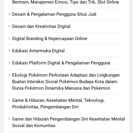
Bermain, Manajemen Emosi, Tips dan Trik, Slot Online
Desain & Pengalaman Pengguna Situs Judi
Desain dan Kreativitas Digital
Digital Branding & Kepercayaan Online
Edukasi Antarmuka Digital
Edukasi Platform Digital & Pengalaman Pengguna
Ekologi Pokémon Perkotaan Adaptasi dan Lingkungan
Buatan Interaksi Sosial Pokémon Budaya Kota dalam
Dunia Pokémon Dinamika Manusia dan Pokémon
Game & Hiburan, Kesehatan Mental, Teknologi,
Produktivitas, Pengembangan Diri
Game dan Hiburan Pengembangan Diri Kesehatan Mental
Sosial dan Komunitas