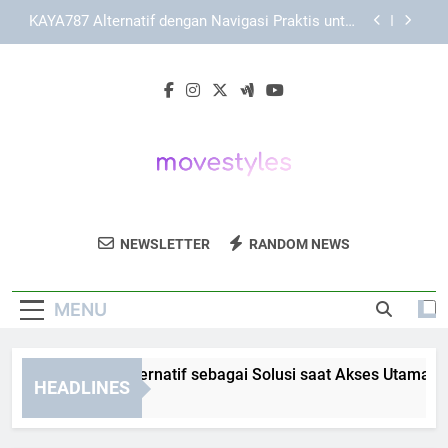
Skip
Cara Memastikan KAYA787 Alternatif Berfungsi
to
dengan Normal dan Tetap Stabil
content
Cara Menjelajahi KAYA787 dengan Alur yang
Lebih Terarah dan Mudah Dipahami
LEBAH4D Link Alternatif sebagai Solusi saat
Akses Utama Bermasalah
KAYA787 Alternatif dengan Navigasi Praktis untuk
Pengguna Harian
Cara Memastikan KAYA787 Alternatif Berfungsi
dengan Normal dan Tetap Stabil
Move Styles
Dapatkan Inspirasi Fashion Dan Gaya Hidup
Cara Menjelajahi KAYA787 dengan Alur yang
NEWSLETTER
RANDOM NEWS
Lebih Terarah dan Mudah Dipahami
Terkini Dari Move Styles.
MENU
BAH4D Link Alternatif sebagai Solusi saat Akses Utama Berm
HEADLINES
Weeks Ago