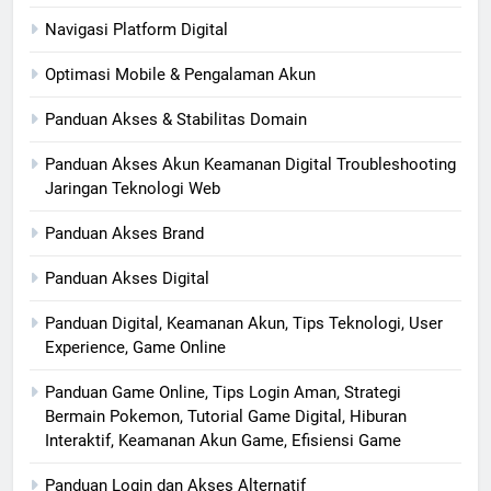
Navigasi Platform Digital
Optimasi Mobile & Pengalaman Akun
Panduan Akses & Stabilitas Domain
Panduan Akses Akun Keamanan Digital Troubleshooting
Jaringan Teknologi Web
Panduan Akses Brand
Panduan Akses Digital
Panduan Digital, Keamanan Akun, Tips Teknologi, User
Experience, Game Online
Panduan Game Online, Tips Login Aman, Strategi
Bermain Pokemon, Tutorial Game Digital, Hiburan
Interaktif, Keamanan Akun Game, Efisiensi Game
Panduan Login dan Akses Alternatif