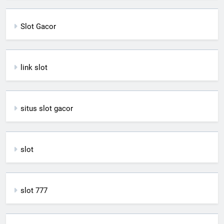
Slot Gacor
link slot
situs slot gacor
slot
slot 777