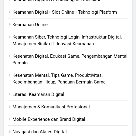
Keamanan Digital • Slot Online • Teknologi Platform
Keamanan Online
Keamanan Siber, Teknologi Login, Infrastruktur Digital,
Manajemen Risiko IT, Inovasi Keamanan
Kesehatan Digital, Edukasi Game, Pengembangan Mental
Pemain
Kesehatan Mental, Tips Game, Produktivitas,
Keseimbangan Hidup, Panduan Bermain Game
Literasi Keamanan Digital
Manajemen & Komunikasi Profesional
Mobile Experience dan Brand Digital
Navigasi dan Akses Digital