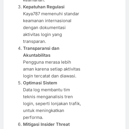
Kepatuhan Regulasi
Kaya787 memenuhi standar
keamanan internasional
dengan dokumentasi
aktivitas login yang
transparan.
Transparansi dan
Akuntabilitas
Pengguna merasa lebih
aman karena setiap aktivitas
login tercatat dan diawasi.
Optimasi Sistem
Data log membantu tim
teknis menganalisis tren
login, seperti lonjakan trafik,
untuk meningkatkan
performa.
Mitigasi Insider Threat