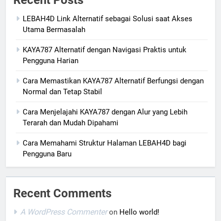
LEBAH4D Link Alternatif sebagai Solusi saat Akses
Utama Bermasalah
KAYA787 Alternatif dengan Navigasi Praktis untuk
Pengguna Harian
Cara Memastikan KAYA787 Alternatif Berfungsi dengan
Normal dan Tetap Stabil
Cara Menjelajahi KAYA787 dengan Alur yang Lebih
Terarah dan Mudah Dipahami
Cara Memahami Struktur Halaman LEBAH4D bagi
Pengguna Baru
Recent Comments
A WordPress Commenter
on
Hello world!