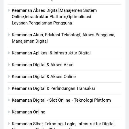
Keamanan Akses Digital,Manajemen Sistem
Online,Infrastruktur Platform,Optimalisasi
Layanan,Pengalaman Pengguna
Keamanan Akun, Edukasi Teknologi, Akses Pengguna,
Manajemen Digital
Keamanan Aplikasi & Infrastruktur Digital
Keamanan Digital & Akses Akun
Keamanan Digital & Akses Online
Keamanan Digital & Perlindungan Transaksi
Keamanan Digital • Slot Online • Teknologi Platform
Keamanan Online
Keamanan Siber, Teknologi Login, Infrastruktur Digital,