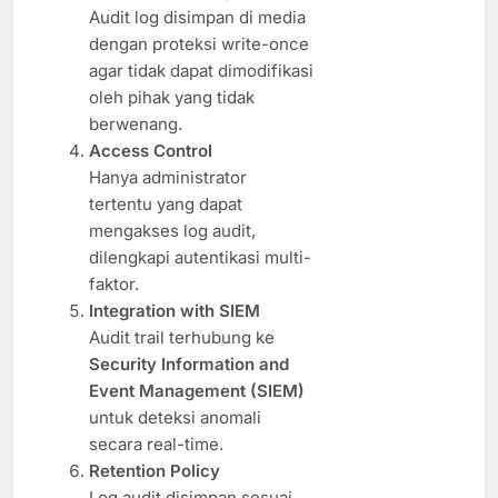
Audit log disimpan di media
dengan proteksi write-once
agar tidak dapat dimodifikasi
oleh pihak yang tidak
berwenang.
Access Control
Hanya administrator
tertentu yang dapat
mengakses log audit,
dilengkapi autentikasi multi-
faktor.
Integration with SIEM
Audit trail terhubung ke
Security Information and
Event Management (SIEM)
untuk deteksi anomali
secara real-time.
Retention Policy
Log audit disimpan sesuai