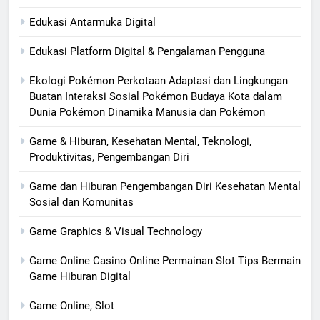
Edukasi Antarmuka Digital
Edukasi Platform Digital & Pengalaman Pengguna
Ekologi Pokémon Perkotaan Adaptasi dan Lingkungan
Buatan Interaksi Sosial Pokémon Budaya Kota dalam
Dunia Pokémon Dinamika Manusia dan Pokémon
Game & Hiburan, Kesehatan Mental, Teknologi,
Produktivitas, Pengembangan Diri
Game dan Hiburan Pengembangan Diri Kesehatan Mental
Sosial dan Komunitas
Game Graphics & Visual Technology
Game Online Casino Online Permainan Slot Tips Bermain
Game Hiburan Digital
Game Online, Slot