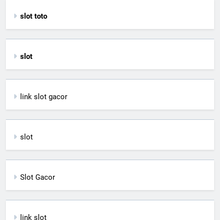
slot toto
slot
link slot gacor
slot
Slot Gacor
link slot