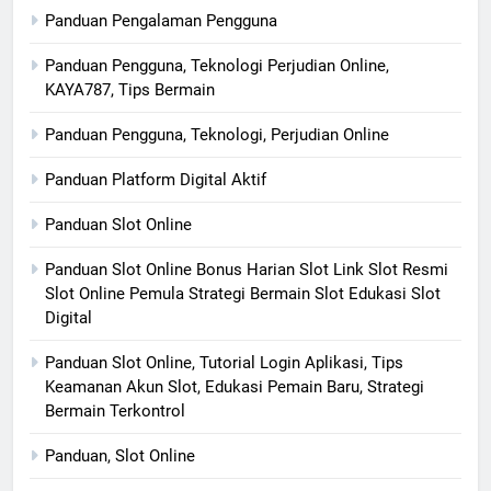
Panduan Pengalaman Pengguna
Panduan Pengguna, Teknologi Perjudian Online,
KAYA787, Tips Bermain
Panduan Pengguna, Teknologi, Perjudian Online
Panduan Platform Digital Aktif
Panduan Slot Online
Panduan Slot Online Bonus Harian Slot Link Slot Resmi
Slot Online Pemula Strategi Bermain Slot Edukasi Slot
Digital
Panduan Slot Online, Tutorial Login Aplikasi, Tips
Keamanan Akun Slot, Edukasi Pemain Baru, Strategi
Bermain Terkontrol
Panduan, Slot Online