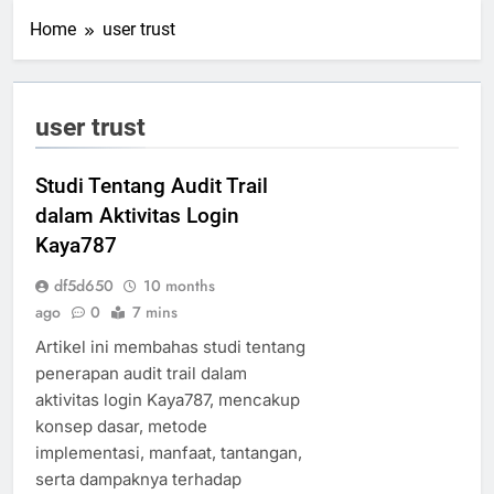
Home
user trust
user trust
Studi Tentang Audit Trail
dalam Aktivitas Login
Kaya787
df5d650
10 months
ago
0
7 mins
Artikel ini membahas studi tentang
penerapan audit trail dalam
aktivitas login Kaya787, mencakup
konsep dasar, metode
implementasi, manfaat, tantangan,
serta dampaknya terhadap