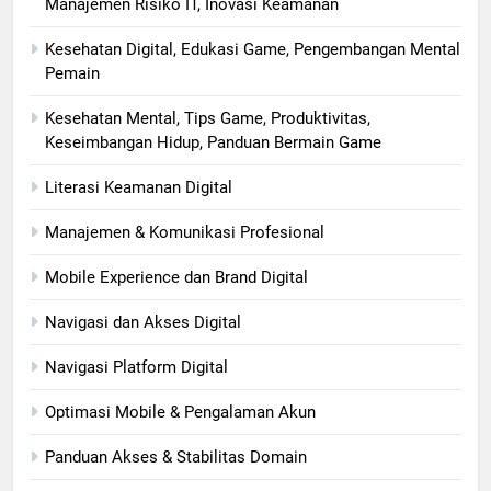
Manajemen Risiko IT, Inovasi Keamanan
Kesehatan Digital, Edukasi Game, Pengembangan Mental
Pemain
Kesehatan Mental, Tips Game, Produktivitas,
Keseimbangan Hidup, Panduan Bermain Game
Literasi Keamanan Digital
Manajemen & Komunikasi Profesional
Mobile Experience dan Brand Digital
Navigasi dan Akses Digital
Navigasi Platform Digital
Optimasi Mobile & Pengalaman Akun
Panduan Akses & Stabilitas Domain