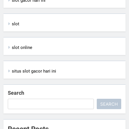
slot gacor hari ini
slot
slot online
situs slot gacor hari ini
Search
SEARCH
Recent Posts