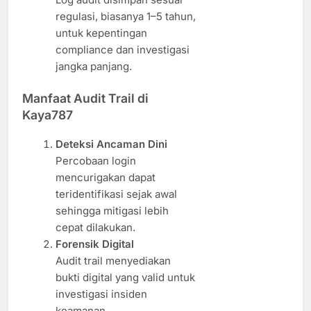
regulasi, biasanya 1–5 tahun,
untuk kepentingan
compliance dan investigasi
jangka panjang.
Manfaat Audit Trail di
Kaya787
Deteksi Ancaman Dini
Percobaan login
mencurigakan dapat
teridentifikasi sejak awal
sehingga mitigasi lebih
cepat dilakukan.
Forensik Digital
Audit trail menyediakan
bukti digital yang valid untuk
investigasi insiden
keamanan.