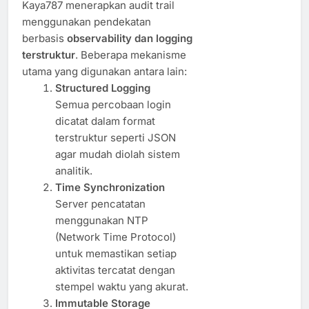
Kaya787 menerapkan audit trail
menggunakan pendekatan
berbasis
observability dan logging
terstruktur
. Beberapa mekanisme
utama yang digunakan antara lain:
Structured Logging
Semua percobaan login
dicatat dalam format
terstruktur seperti JSON
agar mudah diolah sistem
analitik.
Time Synchronization
Server pencatatan
menggunakan NTP
(Network Time Protocol)
untuk memastikan setiap
aktivitas tercatat dengan
stempel waktu yang akurat.
Immutable Storage