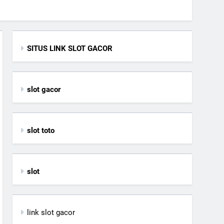
SITUS LINK SLOT GACOR
slot gacor
slot toto
slot
link slot gacor