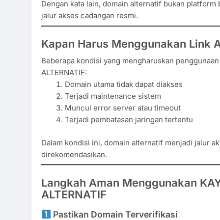
Dengan kata lain, domain alternatif bukan platform
jalur akses cadangan resmi.
Kapan Harus Menggunakan Link Al
Beberapa kondisi yang mengharuskan penggunaan
ALTERNATIF:
Domain utama tidak dapat diakses
Terjadi maintenance sistem
Muncul error server atau timeout
Terjadi pembatasan jaringan tertentu
Dalam kondisi ini, domain alternatif menjadi jalur a
direkomendasikan.
Langkah Aman Menggunakan KAY
ALTERNATIF
Pastikan Domain Terverifikasi