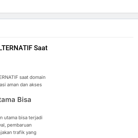
LTERNATIF Saat
ERNATIF saat domain
asi aman dan akses
tama Bisa
 utama bisa terjadi
wal, pembaruan
njakan trafik yang