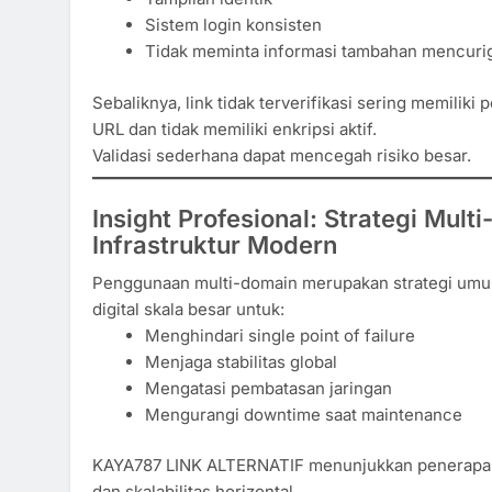
Sistem login konsisten
Tidak meminta informasi tambahan mencuri
Sebaliknya, link tidak terverifikasi sering memiliki
URL dan tidak memiliki enkripsi aktif.
Validasi sederhana dapat mencegah risiko besar.
Insight Profesional: Strategi Mul
Infrastruktur Modern
Penggunaan multi-domain merupakan strategi umu
digital skala besar untuk:
Menghindari single point of failure
Menjaga stabilitas global
Mengatasi pembatasan jaringan
Mengurangi downtime saat maintenance
KAYA787 LINK ALTERNATIF menunjukkan penerapan
dan skalabilitas horizontal.