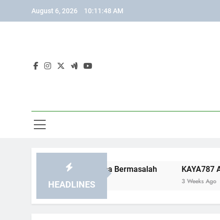
Skip
August 6, 2026
10:11:49 AM
to
content
Mov
Dapatkan I
si saat Akses Utama Bermasalah
KAYA787 Alternatif den
3 Weeks Ago
HEADLINES