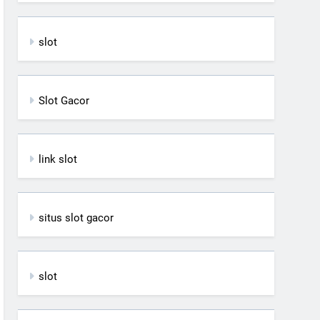
slot
Slot Gacor
link slot
situs slot gacor
slot