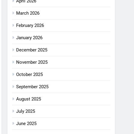
April 2026
March 2026
February 2026
January 2026
December 2025
November 2025
October 2025
September 2025
August 2025
July 2025
June 2025