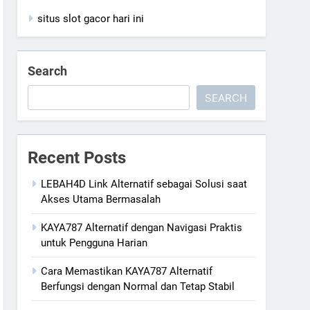
situs slot gacor hari ini
Search
SEARCH
Recent Posts
LEBAH4D Link Alternatif sebagai Solusi saat
Akses Utama Bermasalah
KAYA787 Alternatif dengan Navigasi Praktis
untuk Pengguna Harian
Cara Memastikan KAYA787 Alternatif
Berfungsi dengan Normal dan Tetap Stabil