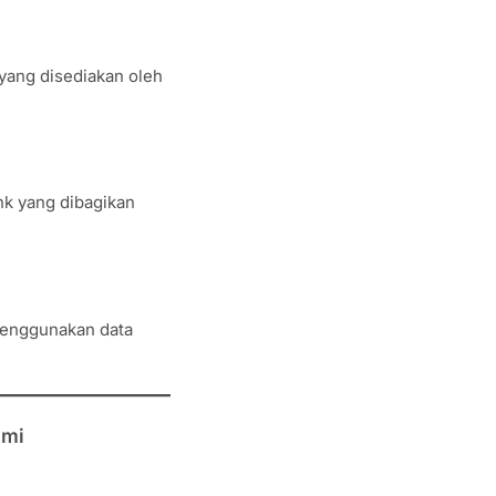
 yang disediakan oleh
nk yang dibagikan
menggunakan data
smi