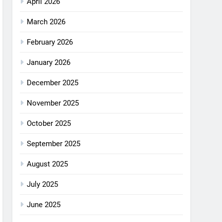
April 2026
March 2026
February 2026
January 2026
December 2025
November 2025
October 2025
September 2025
August 2025
July 2025
June 2025