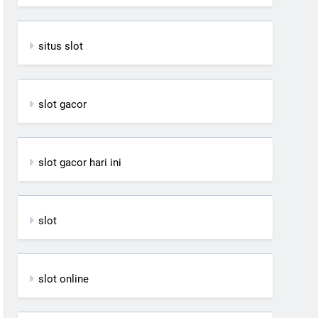
situs slot
slot gacor
slot gacor hari ini
slot
slot online