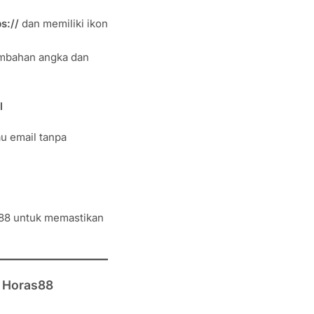
s://
dan memiliki ikon
ambahan angka dan
l
au email tanpa
s88 untuk memastikan
f Horas88