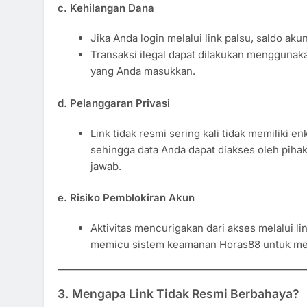
c. Kehilangan Dana
Jika Anda login melalui link palsu, saldo aku
Transaksi ilegal dapat dilakukan menggunaka
yang Anda masukkan.
d. Pelanggaran Privasi
Link tidak resmi sering kali tidak memiliki e
sehingga data Anda dapat diakses oleh piha
jawab.
e. Risiko Pemblokiran Akun
Aktivitas mencurigakan dari akses melalui lin
memicu sistem keamanan Horas88 untuk me
3. Mengapa Link Tidak Resmi Berbahaya?