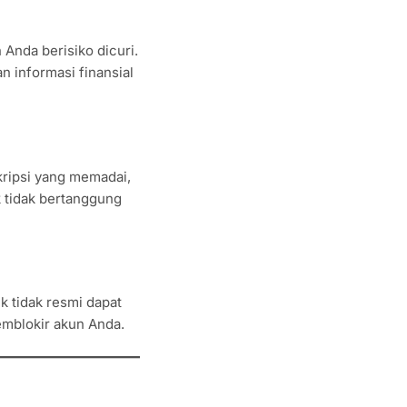
n Anda berisiko dicuri.
n informasi finansial
nkripsi yang memadai,
k tidak bertanggung
k tidak resmi dapat
mblokir akun Anda.