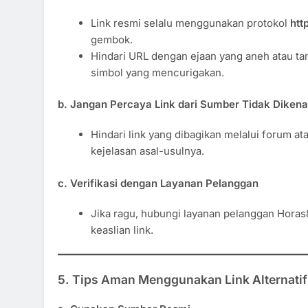
Link resmi selalu menggunakan protokol
http
gembok.
Hindari URL dengan ejaan yang aneh atau t
simbol yang mencurigakan.
b. Jangan Percaya Link dari Sumber Tidak Dikena
Hindari link yang dibagikan melalui forum at
kejelasan asal-usulnya.
c. Verifikasi dengan Layanan Pelanggan
Jika ragu, hubungi layanan pelanggan Hora
keaslian link.
5. Tips Aman Menggunakan Link Alternati