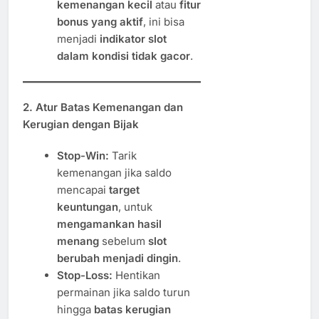
kemenangan kecil
atau
fitur
bonus yang aktif
, ini bisa
menjadi
indikator slot
dalam kondisi tidak gacor
.
2. Atur Batas Kemenangan dan
Kerugian dengan Bijak
Stop-Win:
Tarik
kemenangan jika saldo
mencapai
target
keuntungan
, untuk
mengamankan hasil
menang
sebelum
slot
berubah menjadi dingin
.
Stop-Loss:
Hentikan
permainan jika saldo turun
hingga
batas kerugian