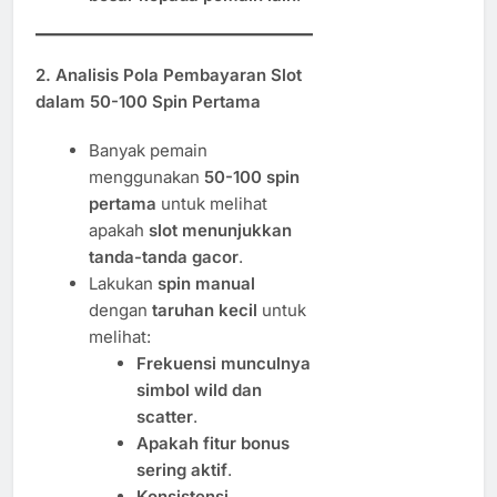
2. Analisis Pola Pembayaran Slot
dalam 50-100 Spin Pertama
Banyak pemain
menggunakan
50-100 spin
pertama
untuk melihat
apakah
slot menunjukkan
tanda-tanda gacor
.
Lakukan
spin manual
dengan
taruhan kecil
untuk
melihat:
Frekuensi munculnya
simbol wild dan
scatter
.
Apakah fitur bonus
sering aktif
.
Konsistensi