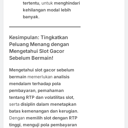
tertentu
, untuk
menghindari
kehilangan modal lebih
banyak
.
Kesimpulan: Tingkatkan
Peluang Menang dengan
Mengetahui Slot Gacor
Sebelum Bermain!
Mengetahui slot gacor sebelum
bermain
memerlukan
analisis
mendalam terhadap pola
pembayaran
,
pemahaman
tentang RTP dan volatilitas slot
,
serta
disiplin dalam menetapkan
batas kemenangan dan kerugian
.
Dengan
memilih slot dengan RTP
tinggi
,
menguji pola pembayaran