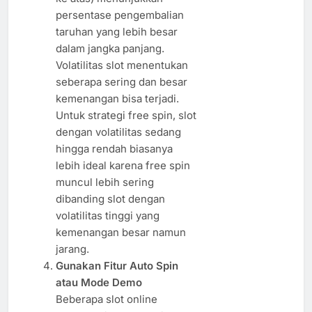
persentase pengembalian
taruhan yang lebih besar
dalam jangka panjang.
Volatilitas slot menentukan
seberapa sering dan besar
kemenangan bisa terjadi.
Untuk strategi free spin, slot
dengan volatilitas sedang
hingga rendah biasanya
lebih ideal karena free spin
muncul lebih sering
dibanding slot dengan
volatilitas tinggi yang
kemenangan besar namun
jarang.
Gunakan Fitur Auto Spin
atau Mode Demo
Beberapa slot online