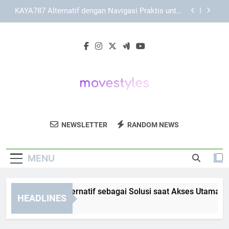
Skip
Cara Memastikan KAYA787 Alternatif Berfungsi
to
dengan Normal dan Tetap Stabil
content
Cara Menjelajahi KAYA787 dengan Alur yang
Lebih Terarah dan Mudah Dipahami
LEBAH4D Link Alternatif sebagai Solusi saat
Akses Utama Bermasalah
KAYA787 Alternatif dengan Navigasi Praktis untuk
Pengguna Harian
Cara Memastikan KAYA787 Alternatif Berfungsi
dengan Normal dan Tetap Stabil
Move Styles
Dapatkan Inspirasi Fashion Dan Gaya Hidup
Cara Menjelajahi KAYA787 dengan Alur yang
NEWSLETTER
RANDOM NEWS
Lebih Terarah dan Mudah Dipahami
Terkini Dari Move Styles.
MENU
BAH4D Link Alternatif sebagai Solusi saat Akses Utama Berm
HEADLINES
Weeks Ago