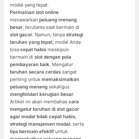
modal yang tepat.
Permainan slot online
menawarkan
peluang menang
besar
, terutama saat bermain di
slot gacor
. Namun, tanpa
strategi
taruhan yang tepat
, modal Anda
bisa
cepat habis
meskipun
bermain di
slot dengan pola
pembayaran baik
. Mengatur
taruhan secara cerdas
sangat
penting untuk
memaksimalkan
peluang menang
sekaligus
menghindari kerugian besar
.
Artikel ini akan membahas
cara
mengatur taruhan di slot gacor
agar modal tidak cepat habis
,
strategi manajemen modal
, serta
tips bermain efektif
untuk
meningkatkan peluang menang