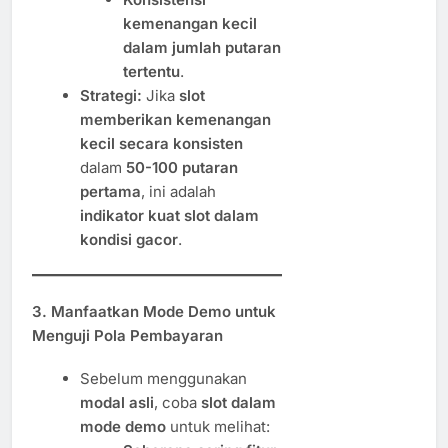
kemenangan kecil
dalam jumlah putaran
tertentu
.
Strategi:
Jika
slot
memberikan kemenangan
kecil secara konsisten
dalam
50-100 putaran
pertama
, ini adalah
indikator kuat slot dalam
kondisi gacor
.
3. Manfaatkan Mode Demo untuk
Menguji Pola Pembayaran
Sebelum menggunakan
modal asli
, coba
slot dalam
mode demo
untuk melihat: