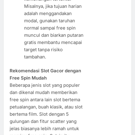
Misalnya, jika tujuan harian
adalah menggandakan
modal, gunakan taruhan
normal sampai free spin
muncul dan biarkan putaran
gratis membantu mencapai
target tanpa risiko
tambahan.
Rekomendasi Slot Gacor dengan
Free Spin Mudah
Beberapa jenis slot yang populer
dan dikenal mudah memberikan
free spin antara lain slot bertema
petualangan, buah klasik, atau slot
bertema film. Slot dengan 5
gulungan dan fitur scatter yang
jelas biasanya lebih ramah untuk