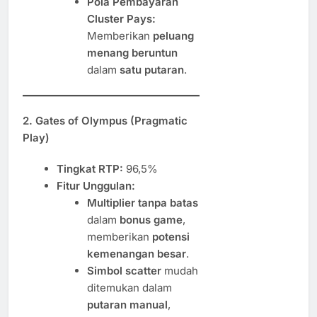
Pola Pembayaran
Cluster Pays:
Memberikan
peluang
menang beruntun
dalam
satu putaran
.
2. Gates of Olympus (Pragmatic
Play)
Tingkat RTP:
96,5%
Fitur Unggulan:
Multiplier tanpa batas
dalam
bonus game
,
memberikan
potensi
kemenangan besar
.
Simbol scatter
mudah
ditemukan dalam
putaran manual
,