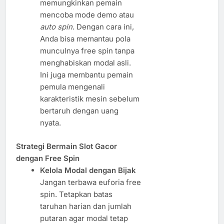
memungkinkan pemain
mencoba mode demo atau
auto spin
. Dengan cara ini,
Anda bisa memantau pola
munculnya free spin tanpa
menghabiskan modal asli.
Ini juga membantu pemain
pemula mengenali
karakteristik mesin sebelum
bertaruh dengan uang
nyata.
Strategi Bermain Slot Gacor
dengan Free Spin
Kelola Modal dengan Bijak
Jangan terbawa euforia free
spin. Tetapkan batas
taruhan harian dan jumlah
putaran agar modal tetap