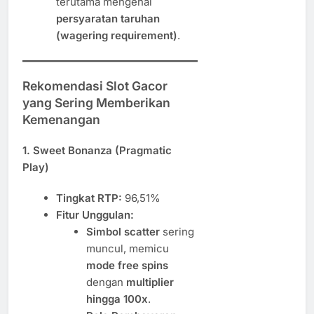
terutama mengenai
persyaratan taruhan
(wagering requirement)
.
Rekomendasi Slot Gacor
yang Sering Memberikan
Kemenangan
1. Sweet Bonanza (Pragmatic
Play)
Tingkat RTP:
96,51%
Fitur Unggulan:
Simbol scatter
sering
muncul, memicu
mode free spins
dengan
multiplier
hingga 100x
.