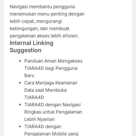
Navigasi membantu pengguna
menemukan menu penting dengan
lebih cepat, mengurangi
kebingungan, dan membuat
pengalaman akses lebih efisien.
Internal Linking
Suggestion
Panduan Aman Mengakses
TIARA4D bagi Pengguna
Baru
Cara Menjaga Keamanan
Data saat Membuka
TIARA4D
TIARA4D dengan Navigasi
Ringkas untuk Pengalaman
Lebih Nyaman
TIARA4D dengan
Pengalaman Mobile yang