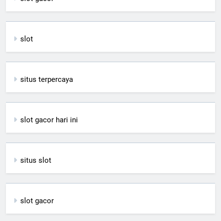
slot
situs terpercaya
slot gacor hari ini
situs slot
slot gacor