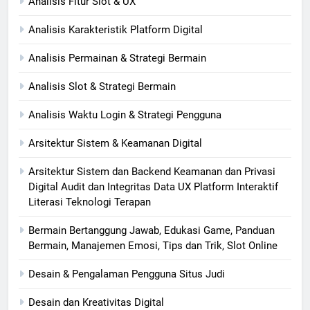
Analisis Fitur Slot & UX
Analisis Karakteristik Platform Digital
Analisis Permainan & Strategi Bermain
Analisis Slot & Strategi Bermain
Analisis Waktu Login & Strategi Pengguna
Arsitektur Sistem & Keamanan Digital
Arsitektur Sistem dan Backend Keamanan dan Privasi
Digital Audit dan Integritas Data UX Platform Interaktif
Literasi Teknologi Terapan
Bermain Bertanggung Jawab, Edukasi Game, Panduan
Bermain, Manajemen Emosi, Tips dan Trik, Slot Online
Desain & Pengalaman Pengguna Situs Judi
Desain dan Kreativitas Digital