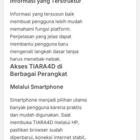
Informasi yang Terstruktur
Informasi yang tersusun baik
membuat pengguna lebih mudah
memahami fungsi platform.
Penjelasan yang jelas dapat
membantu pengguna baru
mengenali langkah dasar tanpa
harus menebak-nebak.
Akses TIARA4D di
Berbagai Perangkat
Melalui Smartphone
Smartphone menjadi pilihan utama
banyak pengguna karena praktis
dan mudah digunakan. Saat
membuka TIARA4D melalui HP,
pastikan browser sudah
diperbarui, koneksi internet stabil,