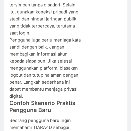
tersimpan tanpa disadari. Selain
itu, gunakan koneksi pribadi yang
stabil dan hindari jaringan publik
yang tidak terpercaya, terutama
saat login.
Pengguna juga perlu menjaga kata
sandi dengan baik. Jangan
membagikan informasi akun
kepada siapa pun. Jika selesai
menggunakan platform, biasakan
logout dan tutup halaman dengan
benar. Langkah sederhana ini
dapat membantu menjaga privasi
digital.
Contoh Skenario Praktis
Pengguna Baru
Seorang pengguna baru ingin
memahami TIARA4D sebagai