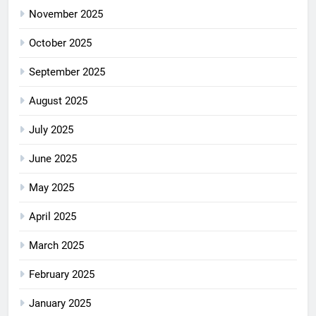
November 2025
October 2025
September 2025
August 2025
July 2025
June 2025
May 2025
April 2025
March 2025
February 2025
January 2025