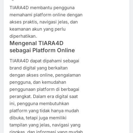
TIARA4D membantu pengguna
memahami platform online dengan
akses praktis, navigasi jelas, dan
keamanan akun yang perlu
diperhatikan.
Mengenal TIARA4D
sebagai Platform Online
TIARA4D dapat dipahami sebagai
brand digital yang berkaitan
dengan akses online, pengalaman
pengguna, dan kemudahan
penggunaan platform di berbagai
perangkat. Dalam era digital saat
ini, pengguna membutuhkan
platform yang tidak hanya mudah
dibuka, tetapi juga memiliki
tampilan yang jelas, navigasi yang
ringkas, dan informasi yang mudah