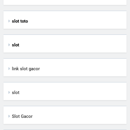
slot toto
slot
link slot gacor
slot
Slot Gacor