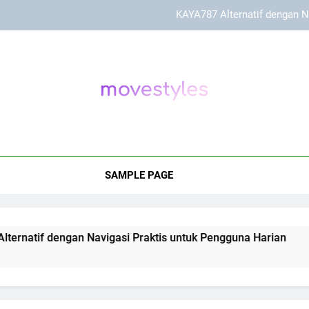
KAYA787 Alternatif dengan N
Cara Memastikan KAYA787 Alternatif Ber
Cara Menjelajahi KAYA787 dengan Alur y
LEBAH4D Link Alternatif sebaga
e Styles
KAYA787 Alternatif dengan N
nspirasi Fashion Dan Gaya Hidup Terkini Dari Move Styles.
Cara Memastikan KAYA787 Alternatif Ber
SAMPLE PAGE
Cara Menjelajahi KAYA787 dengan Alur y
ngan Navigasi Praktis untuk Pengguna Harian
Cara Mema
3 Weeks Ago