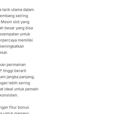
a tarik utama dalam
rkembang seiring
 Mesin slot yang
ah besar yang bisa
esempatan untuk
erpercaya memiliki
 meningkatkan
sar.
rkan permainan
 tinggi berarti
am jangka panjang,
ngan lebih sering
gat ideal untuk pemain
konsisten.
ngan fitur bonus
ra untuk menang.