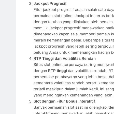
Jackpot Progresif
Fitur jackpot progresif adalah salah satu day
permainan slot online. Jackpot ini terus be
dengan taruhan yang dilakukan oleh pemain.
memiliki jackpot progresif menawarkan hadi
dimenangkan kapan saja, memberi pemain k
meraih kemenangan besar. Beberapa situs t
jackpot progresif yang lebih sering terpicu,
peluang Anda untuk memenangkan hadiah be
RTP Tinggi dan Volatilitas Rendah
Situs slot online terpercaya sering menawa
dengan
RTP tinggi
dan volatilitas rendah. RTP
persentase pembayaran yang lebih besar dal
sementara volatilitas rendah berarti kemena
terjadi meskipun dalam jumlah kecil. Ini san
yang menginginkan kemenangan yang lebih 
Slot dengan Fitur Bonus Interaktif
Banyak permainan slot saat ini dilengkapi de
interaktif yang menawarkan lebih banyak ca