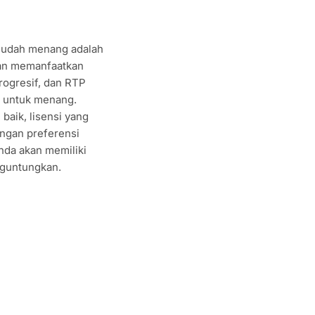
mudah menang adalah
an memanfaatkan
 progresif, dan RTP
a untuk menang.
baik, lisensi yang
engan preferensi
nda akan memiliki
guntungkan.