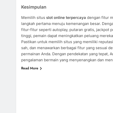
Kesimpulan
Memilih situs
slot online terpercaya
dengan fitur 
langkah pertama menuju kemenangan besar. Deng
fitur-fitur seperti autoplay, putaran gratis, jackpot
tinggi, pemain dapat meningkatkan peluang merek
Pastikan untuk memilih situs yang memiliki reputasi 
sah, dan menawarkan berbagai fitur yang sesuai d
permainan Anda. Dengan pendekatan yang tepat, A
pengalaman bermain yang menyenangkan dan men
Read More