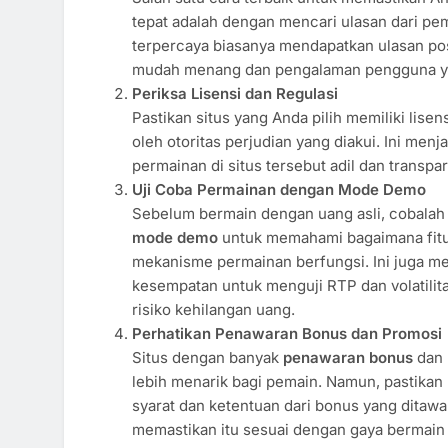
tepat adalah dengan mencari ulasan dari pema
terpercaya biasanya mendapatkan ulasan posit
mudah menang dan pengalaman pengguna y
Periksa Lisensi dan Regulasi
Pastikan situs yang Anda pilih memiliki lisen
oleh otoritas perjudian yang diakui. Ini men
permainan di situs tersebut adil dan transpar
Uji Coba Permainan dengan Mode Demo
Sebelum bermain dengan uang asli, cobalah
mode demo
untuk memahami bagaimana fitur
mekanisme permainan berfungsi. Ini juga m
kesempatan untuk menguji RTP dan volatilit
risiko kehilangan uang.
Perhatikan Penawaran Bonus dan Promosi
Situs dengan banyak
penawaran bonus
dan 
lebih menarik bagi pemain. Namun, pastikan
syarat dan ketentuan dari bonus yang ditawa
memastikan itu sesuai dengan gaya bermain