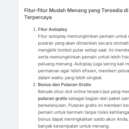
Fitur-fitur Mudah Menang yang Tersedia di 
Terpercaya
Fitur Autoplay
Fitur autoplay memungkinkan pemain untuk
putaran yang akan dimainkan secara otomati
mengklik tombol putar setiap saat. Ini mem
serta memungkinkan pemain untuk lebih foku
peluang menang. Autoplay juga sering kali 
permainan agar lebih efisien, memberi pelu
dalam waktu yang lebih singkat.
Bonus dan Putaran Gratis
Banyak situs slot online terpercaya yang m
putaran gratis
sebagai bagian dari paket sa
berkelanjutan. Putaran gratis ini memberi 
pemain untuk bermain tanpa risiko kehilang
bonus dapat meningkatkan saldo akun Anda, 
banyak kesempatan untuk menang.