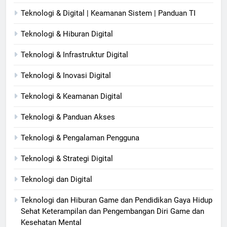
Teknologi & Digital | Keamanan Sistem | Panduan TI
Teknologi & Hiburan Digital
Teknologi & Infrastruktur Digital
Teknologi & Inovasi Digital
Teknologi & Keamanan Digital
Teknologi & Panduan Akses
Teknologi & Pengalaman Pengguna
Teknologi & Strategi Digital
Teknologi dan Digital
Teknologi dan Hiburan Game dan Pendidikan Gaya Hidup
Sehat Keterampilan dan Pengembangan Diri Game dan
Kesehatan Mental