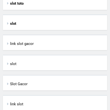
slot toto
slot
link slot gacor
slot
Slot Gacor
link slot