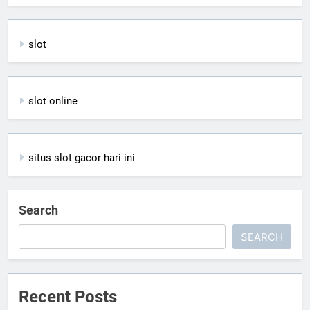
slot
slot online
situs slot gacor hari ini
Search
SEARCH
Recent Posts