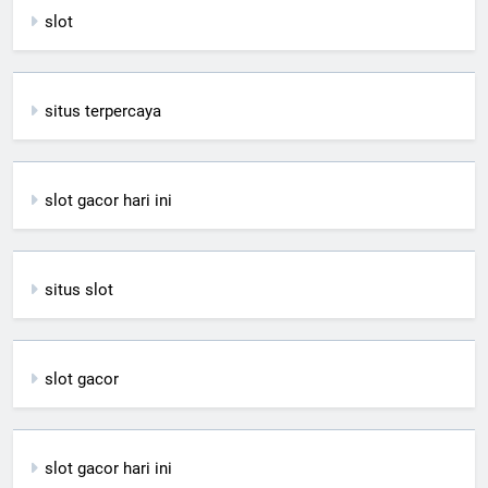
slot
situs terpercaya
slot gacor hari ini
situs slot
slot gacor
slot gacor hari ini