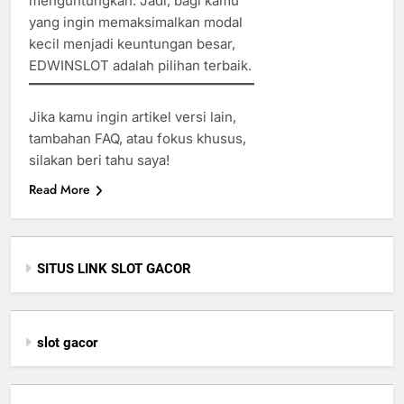
menguntungkan. Jadi, bagi kamu
yang ingin memaksimalkan modal
kecil menjadi keuntungan besar,
EDWINSLOT adalah pilihan terbaik.
Jika kamu ingin artikel versi lain,
tambahan FAQ, atau fokus khusus,
silakan beri tahu saya!
Read More
SITUS LINK SLOT GACOR
slot gacor