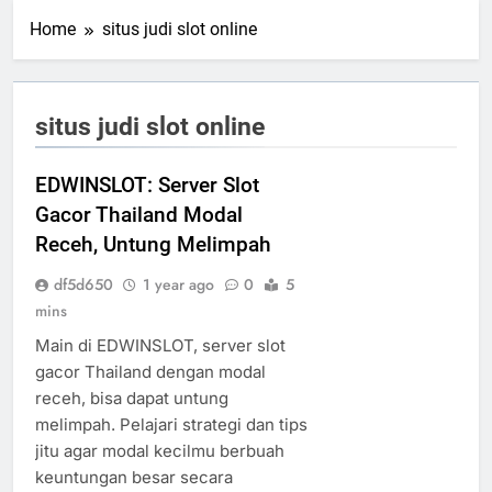
Home
situs judi slot online
situs judi slot online
EDWINSLOT: Server Slot
Gacor Thailand Modal
Receh, Untung Melimpah
df5d650
1 year ago
0
5
mins
Main di EDWINSLOT, server slot
gacor Thailand dengan modal
receh, bisa dapat untung
melimpah. Pelajari strategi dan tips
jitu agar modal kecilmu berbuah
keuntungan besar secara