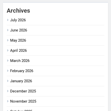
Archives
July 2026
June 2026
May 2026
April 2026
March 2026
February 2026
January 2026
December 2025
November 2025