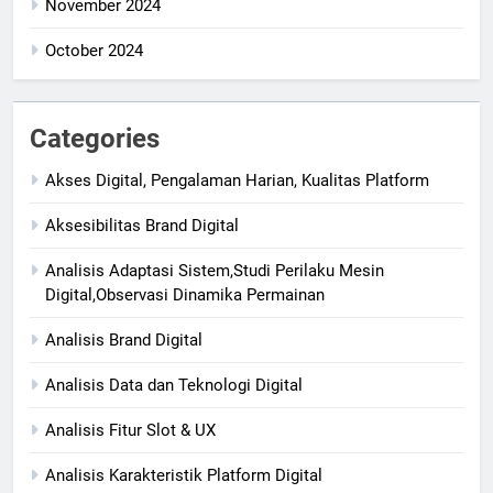
November 2024
October 2024
Categories
Akses Digital, Pengalaman Harian, Kualitas Platform
Aksesibilitas Brand Digital
Analisis Adaptasi Sistem,Studi Perilaku Mesin
Digital,Observasi Dinamika Permainan
Analisis Brand Digital
Analisis Data dan Teknologi Digital
Analisis Fitur Slot & UX
Analisis Karakteristik Platform Digital