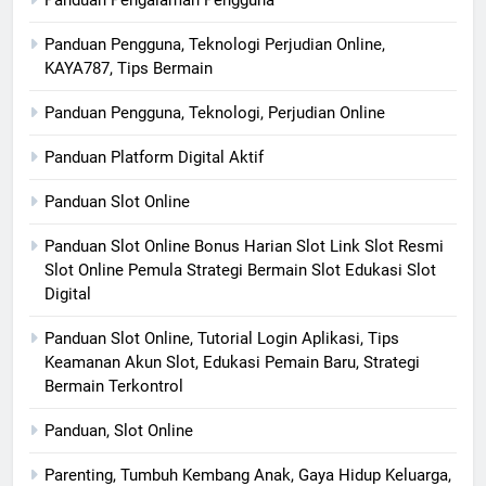
Panduan Pengguna, Teknologi Perjudian Online,
KAYA787, Tips Bermain
Panduan Pengguna, Teknologi, Perjudian Online
Panduan Platform Digital Aktif
Panduan Slot Online
Panduan Slot Online Bonus Harian Slot Link Slot Resmi
Slot Online Pemula Strategi Bermain Slot Edukasi Slot
Digital
Panduan Slot Online, Tutorial Login Aplikasi, Tips
Keamanan Akun Slot, Edukasi Pemain Baru, Strategi
Bermain Terkontrol
Panduan, Slot Online
Parenting, Tumbuh Kembang Anak, Gaya Hidup Keluarga,