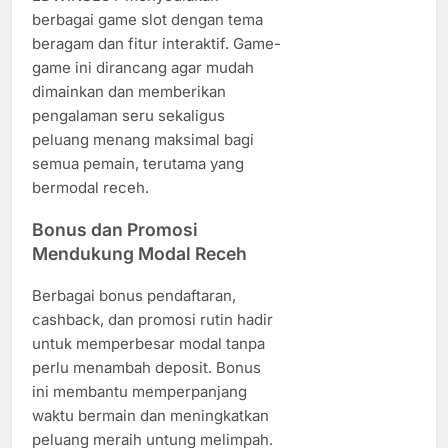
berbagai game slot dengan tema
beragam dan fitur interaktif. Game-
game ini dirancang agar mudah
dimainkan dan memberikan
pengalaman seru sekaligus
peluang menang maksimal bagi
semua pemain, terutama yang
bermodal receh.
Bonus dan Promosi
Mendukung Modal Receh
Berbagai bonus pendaftaran,
cashback, dan promosi rutin hadir
untuk memperbesar modal tanpa
perlu menambah deposit. Bonus
ini membantu memperpanjang
waktu bermain dan meningkatkan
peluang meraih untung melimpah.