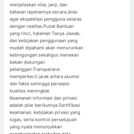
menjelaskan nilai, janji, dan
batasan layanannya secara jelas
agar ekspektasi pengguna selaras
dengan realitas.Pusat Bantuan
yang rinci, halaman Tanya Jawab,
dan kebijakan penggunaan yang
mudah dipahami akan menurunkan
kebingungan sekaligus menekan
beban dukungan
pelanggan.Transparansi
memperkecil jarak antara asumsi
dan fakta sehingga persepsi
kualitas meningkat.
Keamanan informasi dan privasi
adalah pilar berikutnya.Sertifikasi
keamanan, kebijakan privasi yang
lugas, serta kontrol persetujuan
yang nyata menunjukkan
penghormatan terhadap data