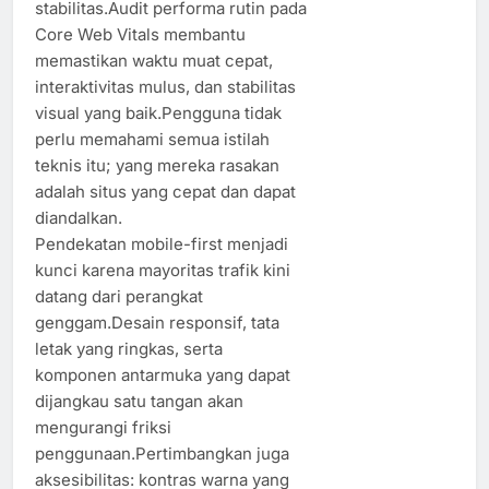
stabilitas.Audit performa rutin pada
Core Web Vitals membantu
memastikan waktu muat cepat,
interaktivitas mulus, dan stabilitas
visual yang baik.Pengguna tidak
perlu memahami semua istilah
teknis itu; yang mereka rasakan
adalah situs yang cepat dan dapat
diandalkan.
Pendekatan mobile-first menjadi
kunci karena mayoritas trafik kini
datang dari perangkat
genggam.Desain responsif, tata
letak yang ringkas, serta
komponen antarmuka yang dapat
dijangkau satu tangan akan
mengurangi friksi
penggunaan.Pertimbangkan juga
aksesibilitas: kontras warna yang