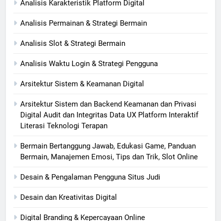
Analisis Karakteristik Platform Digital
Analisis Permainan & Strategi Bermain
Analisis Slot & Strategi Bermain
Analisis Waktu Login & Strategi Pengguna
Arsitektur Sistem & Keamanan Digital
Arsitektur Sistem dan Backend Keamanan dan Privasi
Digital Audit dan Integritas Data UX Platform Interaktif
Literasi Teknologi Terapan
Bermain Bertanggung Jawab, Edukasi Game, Panduan
Bermain, Manajemen Emosi, Tips dan Trik, Slot Online
Desain & Pengalaman Pengguna Situs Judi
Desain dan Kreativitas Digital
Digital Branding & Kepercayaan Online