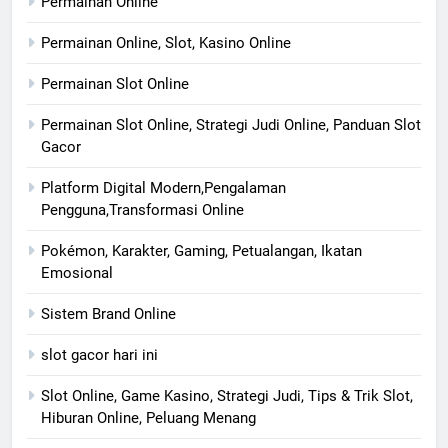
Permainan Online
Permainan Online, Slot, Kasino Online
Permainan Slot Online
Permainan Slot Online, Strategi Judi Online, Panduan Slot
Gacor
Platform Digital Modern,Pengalaman
Pengguna,Transformasi Online
Pokémon, Karakter, Gaming, Petualangan, Ikatan
Emosional
Sistem Brand Online
slot gacor hari ini
Slot Online, Game Kasino, Strategi Judi, Tips & Trik Slot,
Hiburan Online, Peluang Menang