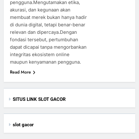
pengguna.Mengutamakan etika,
akurasi, dan kegunaan akan
membuat merek bukan hanya hadir
di dunia digital, tetapi benar-benar
relevan dan dipercaya.Dengan
fondasi tersebut, pertumbuhan
dapat dicapai tanpa mengorbankan
integritas ekosistem online
maupun kenyamanan pengguna.
Read More
SITUS LINK SLOT GACOR
slot gacor