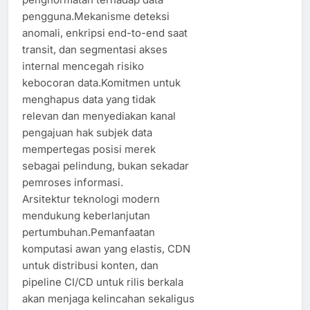
pengguna.Mekanisme deteksi
anomali, enkripsi end-to-end saat
transit, dan segmentasi akses
internal mencegah risiko
kebocoran data.Komitmen untuk
menghapus data yang tidak
relevan dan menyediakan kanal
pengajuan hak subjek data
mempertegas posisi merek
sebagai pelindung, bukan sekadar
pemroses informasi.
Arsitektur teknologi modern
mendukung keberlanjutan
pertumbuhan.Pemanfaatan
komputasi awan yang elastis, CDN
untuk distribusi konten, dan
pipeline CI/CD untuk rilis berkala
akan menjaga kelincahan sekaligus