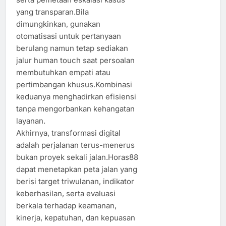
yang transparan.Bila
dimungkinkan, gunakan
otomatisasi untuk pertanyaan
berulang namun tetap sediakan
jalur human touch saat persoalan
membutuhkan empati atau
pertimbangan khusus.Kombinasi
keduanya menghadirkan efisiensi
tanpa mengorbankan kehangatan
layanan.
Akhirnya, transformasi digital
adalah perjalanan terus-menerus
bukan proyek sekali jalan.Horas88
dapat menetapkan peta jalan yang
berisi target triwulanan, indikator
keberhasilan, serta evaluasi
berkala terhadap keamanan,
kinerja, kepatuhan, dan kepuasan