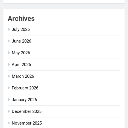
Archives
July 2026
June 2026
May 2026
April 2026
March 2026
February 2026
January 2026
December 2025
November 2025