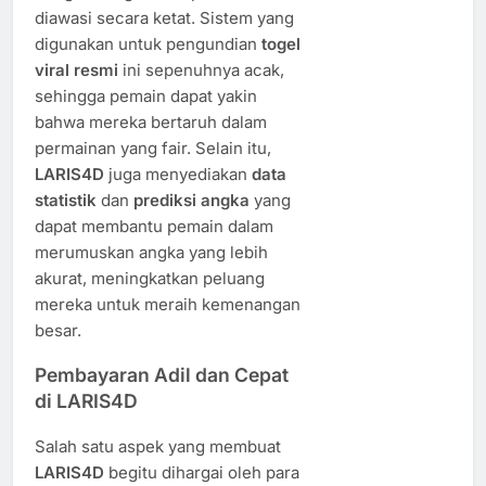
diawasi secara ketat. Sistem yang
digunakan untuk pengundian
togel
viral resmi
ini sepenuhnya acak,
sehingga pemain dapat yakin
bahwa mereka bertaruh dalam
permainan yang fair. Selain itu,
LARIS4D
juga menyediakan
data
statistik
dan
prediksi angka
yang
dapat membantu pemain dalam
merumuskan angka yang lebih
akurat, meningkatkan peluang
mereka untuk meraih kemenangan
besar.
Pembayaran Adil dan Cepat
di LARIS4D
Salah satu aspek yang membuat
LARIS4D
begitu dihargai oleh para