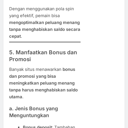
Dengan menggunakan pola spin
yang efektif, pemain bisa
mengoptimalkan peluang menang
tanpa menghabiskan saldo secara
cepat
.
5. Manfaatkan Bonus dan
Promosi
Banyak situs menawarkan
bonus
dan promosi yang bisa
meningkatkan peluang menang
tanpa harus menghabiskan saldo
utama
.
a. Jenis Bonus yang
Menguntungkan
Bonus deposit
: Tambahan