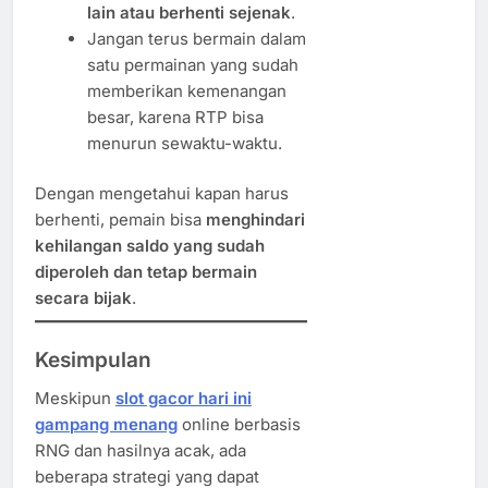
lain atau berhenti sejenak
.
Jangan terus bermain dalam
satu permainan yang sudah
memberikan kemenangan
besar, karena RTP bisa
menurun sewaktu-waktu.
Dengan mengetahui kapan harus
berhenti, pemain bisa
menghindari
kehilangan saldo yang sudah
diperoleh dan tetap bermain
secara bijak
.
Kesimpulan
Meskipun
slot gacor hari ini
gampang menang
online berbasis
RNG dan hasilnya acak, ada
beberapa strategi yang dapat