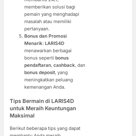
memberikan solusi bagi
pemain yang menghadapi
masalah atau memiliki
pertanyaan.
Bonus dan Promosi
Menarik
:
LARIS4D
menawarkan berbagai
bonus seperti
bonus
pendaftaran
,
cashback
, dan
bonus deposit
, yang
meningkatkan peluang
kemenangan Anda.
Tips Bermain di LARIS4D
untuk Meraih Keuntungan
Maksimal
Berikut beberapa tips yang dapat
membantu Anda meraih