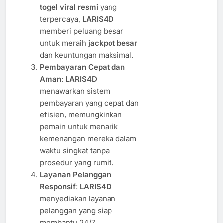
togel viral resmi
yang
terpercaya,
LARIS4D
memberi peluang besar
untuk meraih
jackpot besar
dan keuntungan maksimal.
Pembayaran Cepat dan
Aman
:
LARIS4D
menawarkan sistem
pembayaran yang cepat dan
efisien, memungkinkan
pemain untuk menarik
kemenangan mereka dalam
waktu singkat tanpa
prosedur yang rumit.
Layanan Pelanggan
Responsif
:
LARIS4D
menyediakan layanan
pelanggan yang siap
membantu 24/7,