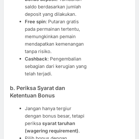
saldo berdasarkan jumlah
deposit yang dilakukan.
Free spin
: Putaran gratis
pada permainan tertentu,
memungkinkan pemain
mendapatkan kemenangan
tanpa risiko.
Cashback
: Pengembalian
sebagian dari kerugian yang
telah terjadi.
b. Periksa Syarat dan
Ketentuan Bonus
Jangan hanya tergiur
dengan bonus besar, tetapi
periksa
syarat taruhan
(wagering requirement)
.
Pilih bonus dengan