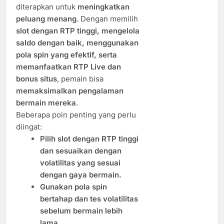
diterapkan untuk
meningkatkan
peluang menang
. Dengan memilih
slot dengan RTP tinggi, mengelola
saldo dengan baik, menggunakan
pola spin yang efektif, serta
memanfaatkan RTP Live dan
bonus situs
, pemain bisa
memaksimalkan pengalaman
bermain mereka
.
Beberapa poin penting yang perlu
diingat:
Pilih slot dengan RTP tinggi
dan sesuaikan dengan
volatilitas yang sesuai
dengan gaya bermain.
Gunakan pola spin
bertahap dan tes volatilitas
sebelum bermain lebih
lama.