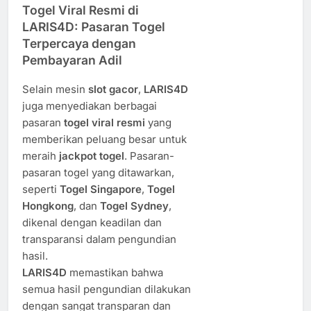
Togel Viral Resmi di
LARIS4D: Pasaran Togel
Terpercaya dengan
Pembayaran Adil
Selain mesin
slot gacor
,
LARIS4D
juga menyediakan berbagai
pasaran
togel viral resmi
yang
memberikan peluang besar untuk
meraih
jackpot togel
. Pasaran-
pasaran togel yang ditawarkan,
seperti
Togel Singapore
,
Togel
Hongkong
, dan
Togel Sydney
,
dikenal dengan keadilan dan
transparansi dalam pengundian
hasil.
LARIS4D
memastikan bahwa
semua hasil pengundian dilakukan
dengan sangat transparan dan