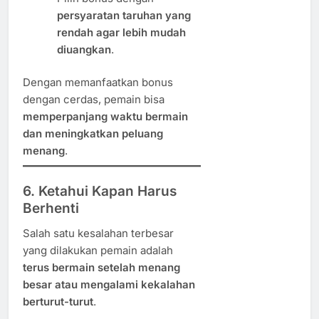
persyaratan taruhan yang
rendah agar lebih mudah
diuangkan
.
Dengan memanfaatkan bonus
dengan cerdas, pemain bisa
memperpanjang waktu bermain
dan meningkatkan peluang
menang
.
6. Ketahui Kapan Harus
Berhenti
Salah satu kesalahan terbesar
yang dilakukan pemain adalah
terus bermain setelah menang
besar atau mengalami kekalahan
berturut-turut
.