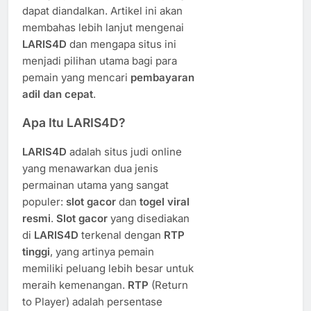
dapat diandalkan. Artikel ini akan
membahas lebih lanjut mengenai
LARIS4D
dan mengapa situs ini
menjadi pilihan utama bagi para
pemain yang mencari
pembayaran
adil dan cepat
.
Apa Itu LARIS4D?
LARIS4D
adalah situs judi online
yang menawarkan dua jenis
permainan utama yang sangat
populer:
slot gacor
dan
togel viral
resmi
.
Slot gacor
yang disediakan
di
LARIS4D
terkenal dengan
RTP
tinggi
, yang artinya pemain
memiliki peluang lebih besar untuk
meraih kemenangan.
RTP
(Return
to Player) adalah persentase