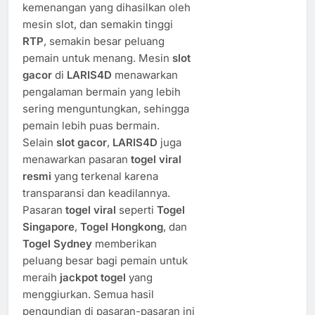
kemenangan yang dihasilkan oleh
mesin slot, dan semakin tinggi
RTP
, semakin besar peluang
pemain untuk menang. Mesin
slot
gacor
di
LARIS4D
menawarkan
pengalaman bermain yang lebih
sering menguntungkan, sehingga
pemain lebih puas bermain.
Selain
slot gacor
,
LARIS4D
juga
menawarkan pasaran
togel viral
resmi
yang terkenal karena
transparansi dan keadilannya.
Pasaran
togel viral
seperti
Togel
Singapore
,
Togel Hongkong
, dan
Togel Sydney
memberikan
peluang besar bagi pemain untuk
meraih
jackpot togel
yang
menggiurkan. Semua hasil
pengundian di pasaran-pasaran ini