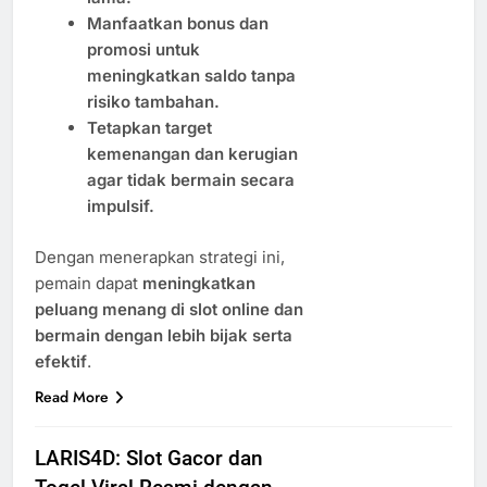
Manfaatkan bonus dan
promosi untuk
meningkatkan saldo tanpa
risiko tambahan.
Tetapkan target
kemenangan dan kerugian
agar tidak bermain secara
impulsif.
Dengan menerapkan strategi ini,
pemain dapat
meningkatkan
peluang menang di slot online dan
bermain dengan lebih bijak serta
efektif
.
Read More
LARIS4D: Slot Gacor dan