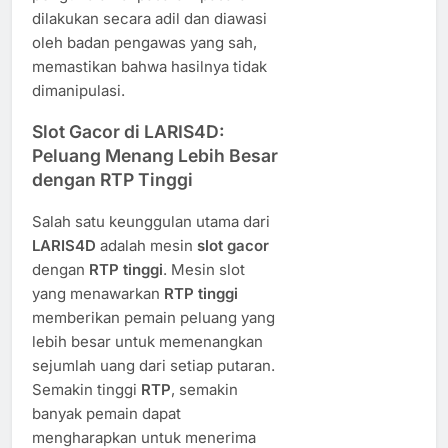
dilakukan secara adil dan diawasi
oleh badan pengawas yang sah,
memastikan bahwa hasilnya tidak
dimanipulasi.
Slot Gacor di LARIS4D:
Peluang Menang Lebih Besar
dengan RTP Tinggi
Salah satu keunggulan utama dari
LARIS4D
adalah mesin
slot gacor
dengan
RTP tinggi
. Mesin slot
yang menawarkan
RTP tinggi
memberikan pemain peluang yang
lebih besar untuk memenangkan
sejumlah uang dari setiap putaran.
Semakin tinggi
RTP
, semakin
banyak pemain dapat
mengharapkan untuk menerima