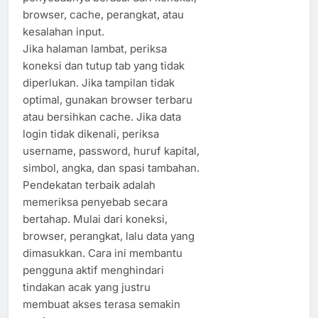
browser, cache, perangkat, atau
kesalahan input.
Jika halaman lambat, periksa
koneksi dan tutup tab yang tidak
diperlukan. Jika tampilan tidak
optimal, gunakan browser terbaru
atau bersihkan cache. Jika data
login tidak dikenali, periksa
username, password, huruf kapital,
simbol, angka, dan spasi tambahan.
Pendekatan terbaik adalah
memeriksa penyebab secara
bertahap. Mulai dari koneksi,
browser, perangkat, lalu data yang
dimasukkan. Cara ini membantu
pengguna aktif menghindari
tindakan acak yang justru
membuat akses terasa semakin