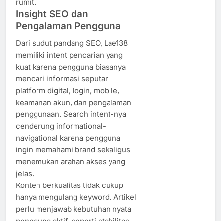
rumit.
Insight SEO dan
Pengalaman Pengguna
Dari sudut pandang SEO, Lae138
memiliki intent pencarian yang
kuat karena pengguna biasanya
mencari informasi seputar
platform digital, login, mobile,
keamanan akun, dan pengalaman
penggunaan. Search intent-nya
cenderung informational-
navigational karena pengguna
ingin memahami brand sekaligus
menemukan arahan akses yang
jelas.
Konten berkualitas tidak cukup
hanya mengulang keyword. Artikel
perlu menjawab kebutuhan nyata
pengguna aktif, seperti stabilitas