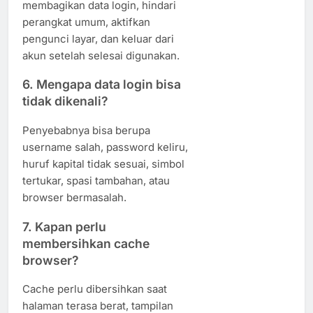
membagikan data login, hindari
perangkat umum, aktifkan
pengunci layar, dan keluar dari
akun setelah selesai digunakan.
6. Mengapa data login bisa
tidak dikenali?
Penyebabnya bisa berupa
username salah, password keliru,
huruf kapital tidak sesuai, simbol
tertukar, spasi tambahan, atau
browser bermasalah.
7. Kapan perlu
membersihkan cache
browser?
Cache perlu dibersihkan saat
halaman terasa berat, tampilan