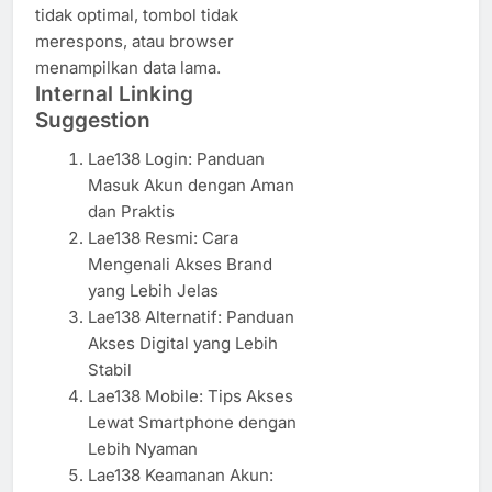
tidak optimal, tombol tidak
merespons, atau browser
menampilkan data lama.
Internal Linking
Suggestion
Lae138 Login: Panduan
Masuk Akun dengan Aman
dan Praktis
Lae138 Resmi: Cara
Mengenali Akses Brand
yang Lebih Jelas
Lae138 Alternatif: Panduan
Akses Digital yang Lebih
Stabil
Lae138 Mobile: Tips Akses
Lewat Smartphone dengan
Lebih Nyaman
Lae138 Keamanan Akun: