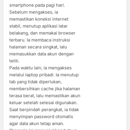
smartphone pada pagi hari.
Sebelum mengakses, ia
memastikan koneksi internet
stabil, menutup aplikasi latar
belakang, dan memakai browser
terbaru. Ia membaca instruksi
halaman secara singkat, lalu
memasukkan data akun dengan
teliti.
Pada waktu lain, ia mengakses
melalui laptop pribadi. Ia menutup
tab yang tidak diperlukan,
membersihkan cache jika halaman
terasa berat, lalu memastikan akun
keluar setelah selesai digunakan.
Saat berpindah perangkat, ia tidak
menyimpan password otomatis
agar data akun tetap aman.