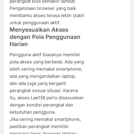
perangkat bisa semakin lambat.
Pengelolaan browser yang baik
membantu akses terasa lebih stabil
untuk penggunaan aktif.
Menyesuaikan Akses
dengan Pola Penggunaan
Harian
Pengguna aktif biasanya memiliki
pola akses yang berbeda. Ada yang
lebih sering memakai smartphone,
ada yang mengandalkan laptop,
dan ada juga yang berganti
perangkat sesuai situasi. Karena
itu, akses Lae138 perlu disesuaikan
dengan kondisi perangkat dan
kebutuhan pengguna.
Jika sering memakai smartphone,
pastikan perangkat memiliki
pengunci layar, browser terbaru,