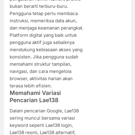
bukan berarti terburu-buru.
Pengguna tetap perlu membaca
instruksi, memeriksa data akun,
dan menjaga keamanan perangkat.
Platform digital yang baik untuk
pengguna aktif juga sebaiknya
mendukung kebiasaan akses yang
konsisten. Jika pengguna sudah
memahami struktur tampilan,
navigasi, dan cara mengelola
browser, aktivitas harian akan
terasa lebih efisien.
Memahami Variasi
Pencarian Lae138
Dalam pencarian Google, Lae138
sering muncul bersama variasi
keyword seperti Lae138 login,
Lae138 resmi, Lae138 alternatif,