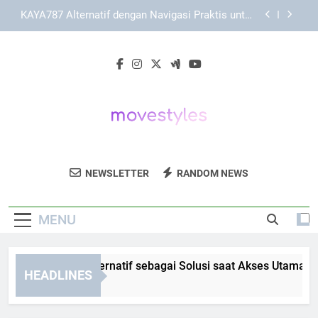
Skip
Cara Memastikan KAYA787 Alternatif Berfungsi
to
dengan Normal dan Tetap Stabil
content
Cara Menjelajahi KAYA787 dengan Alur yang
Lebih Terarah dan Mudah Dipahami
LEBAH4D Link Alternatif sebagai Solusi saat
Akses Utama Bermasalah
KAYA787 Alternatif dengan Navigasi Praktis untuk
Pengguna Harian
Cara Memastikan KAYA787 Alternatif Berfungsi
dengan Normal dan Tetap Stabil
Move Styles
Dapatkan Inspirasi Fashion Dan Gaya Hidup
Cara Menjelajahi KAYA787 dengan Alur yang
NEWSLETTER
RANDOM NEWS
Lebih Terarah dan Mudah Dipahami
Terkini Dari Move Styles.
MENU
EBAH4D Link Alternatif sebagai Solusi saat Akses Utama Ber
HEADLINES
 Weeks Ago