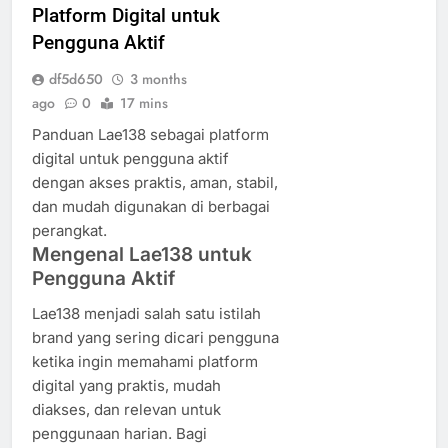
Platform Digital untuk
Pengguna Aktif
df5d650
3 months
ago
0
17 mins
Panduan Lae138 sebagai platform
digital untuk pengguna aktif
dengan akses praktis, aman, stabil,
dan mudah digunakan di berbagai
perangkat.
Mengenal Lae138 untuk
Pengguna Aktif
Lae138 menjadi salah satu istilah
brand yang sering dicari pengguna
ketika ingin memahami platform
digital yang praktis, mudah
diakses, dan relevan untuk
penggunaan harian. Bagi