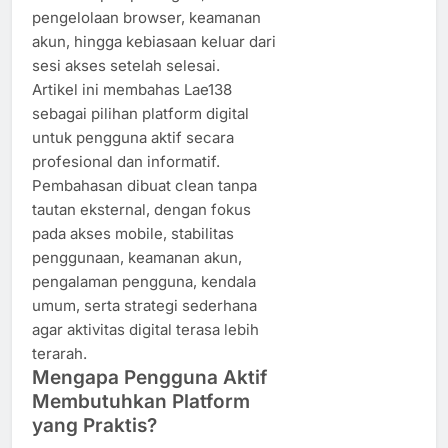
pengelolaan browser, keamanan
akun, hingga kebiasaan keluar dari
sesi akses setelah selesai.
Artikel ini membahas Lae138
sebagai pilihan platform digital
untuk pengguna aktif secara
profesional dan informatif.
Pembahasan dibuat clean tanpa
tautan eksternal, dengan fokus
pada akses mobile, stabilitas
penggunaan, keamanan akun,
pengalaman pengguna, kendala
umum, serta strategi sederhana
agar aktivitas digital terasa lebih
terarah.
Mengapa Pengguna Aktif
Membutuhkan Platform
yang Praktis?