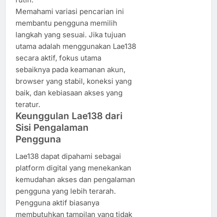
Memahami variasi pencarian ini
membantu pengguna memilih
langkah yang sesuai. Jika tujuan
utama adalah menggunakan Lae138
secara aktif, fokus utama
sebaiknya pada keamanan akun,
browser yang stabil, koneksi yang
baik, dan kebiasaan akses yang
teratur.
Keunggulan Lae138 dari
Sisi Pengalaman
Pengguna
Lae138 dapat dipahami sebagai
platform digital yang menekankan
kemudahan akses dan pengalaman
pengguna yang lebih terarah.
Pengguna aktif biasanya
membutuhkan tampilan yang tidak