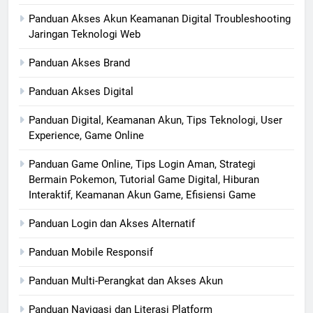
Panduan Akses Akun Keamanan Digital Troubleshooting
Jaringan Teknologi Web
Panduan Akses Brand
Panduan Akses Digital
Panduan Digital, Keamanan Akun, Tips Teknologi, User
Experience, Game Online
Panduan Game Online, Tips Login Aman, Strategi
Bermain Pokemon, Tutorial Game Digital, Hiburan
Interaktif, Keamanan Akun Game, Efisiensi Game
Panduan Login dan Akses Alternatif
Panduan Mobile Responsif
Panduan Multi-Perangkat dan Akses Akun
Panduan Navigasi dan Literasi Platform