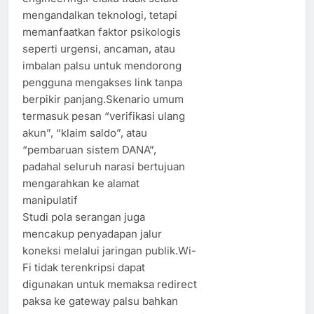
mengandalkan teknologi, tetapi
memanfaatkan faktor psikologis
seperti urgensi, ancaman, atau
imbalan palsu untuk mendorong
pengguna mengakses link tanpa
berpikir panjang.Skenario umum
termasuk pesan “verifikasi ulang
akun”, “klaim saldo”, atau
“pembaruan sistem DANA”,
padahal seluruh narasi bertujuan
mengarahkan ke alamat
manipulatif
Studi pola serangan juga
mencakup penyadapan jalur
koneksi melalui jaringan publik.Wi-
Fi tidak terenkripsi dapat
digunakan untuk memaksa redirect
paksa ke gateway palsu bahkan