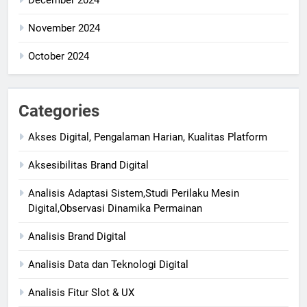
December 2024
November 2024
October 2024
Categories
Akses Digital, Pengalaman Harian, Kualitas Platform
Aksesibilitas Brand Digital
Analisis Adaptasi Sistem,Studi Perilaku Mesin
Digital,Observasi Dinamika Permainan
Analisis Brand Digital
Analisis Data dan Teknologi Digital
Analisis Fitur Slot & UX