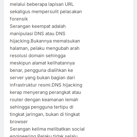
melalui beberapa lapisan URL
sekaligus mempersulit pelacakan
forensik
Serangan keempat adalah
manipulasi DNS atau DNS
hijacking.Bukannya memalsukan
halaman, pelaku mengubah arah
resolusi domain sehingga
meskipun alamat kelihatannya
benar, pengguna dialihkan ke
server yang bukan bagian dari
infrastruktur resmi.DNS hijacking
kerap menyerang perangkat atau
router dengan keamanan lemah
sehingga pengguna tertipu di
tingkat jaringan, bukan di tingkat
browser
Serangan kelima melibatkan social
engineering.Pelaku tidak selalu