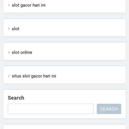
slot gacor hari ini
slot
slot online
situs slot gacor hari ini
Search
SEARCH