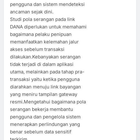
pengguna dan sistem mendeteksi
ancaman sejak dini.
Studi pola serangan pada link
DANA diperlukan untuk memahami
bagaimana pelaku penipuan
memanfaatkan kelemahan jalur
akses sebelum transaksi
dilakukan.Kebanyakan serangan
tidak terjadi di dalam aplikasi
utama, melainkan pada tahap pra-
transaksi yaitu ketika pengguna
diarahkan menuju link bayangan
yang meniru tampilan gateway
resmi.Mengetahui bagaimana pola
serangan bekerja membantu
pengguna dan pengelola sistem
menerapkan perlindungan yang
benar sebelum data sensitif
terkirim