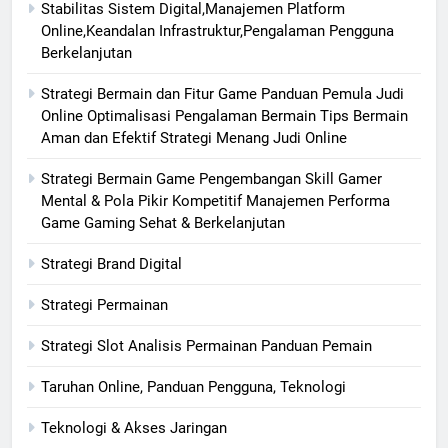
Stabilitas Sistem Digital,Manajemen Platform
Online,Keandalan Infrastruktur,Pengalaman Pengguna
Berkelanjutan
Strategi Bermain dan Fitur Game Panduan Pemula Judi
Online Optimalisasi Pengalaman Bermain Tips Bermain
Aman dan Efektif Strategi Menang Judi Online
Strategi Bermain Game Pengembangan Skill Gamer
Mental & Pola Pikir Kompetitif Manajemen Performa
Game Gaming Sehat & Berkelanjutan
Strategi Brand Digital
Strategi Permainan
Strategi Slot Analisis Permainan Panduan Pemain
Taruhan Online, Panduan Pengguna, Teknologi
Teknologi & Akses Jaringan