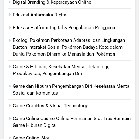
Digital Branding & Kepercayaan Online
Edukasi Antarmuka Digital
Edukasi Platform Digital & Pengalaman Pengguna
Ekologi Pokémon Perkotaan Adaptasi dan Lingkungan
Buatan Interaksi Sosial Pokémon Budaya Kota dalam
Dunia Pokémon Dinamika Manusia dan Pokémon
Game & Hiburan, Kesehatan Mental, Teknologi,
Produktivitas, Pengembangan Diri
Game dan Hiburan Pengembangan Diri Kesehatan Mental
Sosial dan Komunitas
Game Graphics & Visual Technology
Game Online Casino Online Permainan Slot Tips Bermain
Game Hiburan Digital
Game Online, Slot