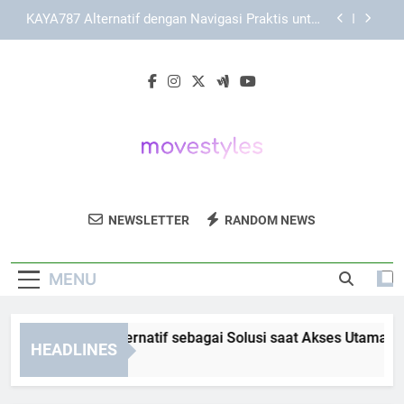
Skip
Cara Memastikan KAYA787 Alternatif Berfungsi
to
dengan Normal dan Tetap Stabil
content
Cara Menjelajahi KAYA787 dengan Alur yang
Lebih Terarah dan Mudah Dipahami
LEBAH4D Link Alternatif sebagai Solusi saat
Akses Utama Bermasalah
KAYA787 Alternatif dengan Navigasi Praktis untuk
Pengguna Harian
Cara Memastikan KAYA787 Alternatif Berfungsi
dengan Normal dan Tetap Stabil
Move Styles
Dapatkan Inspirasi Fashion Dan Gaya Hidup
Cara Menjelajahi KAYA787 dengan Alur yang
NEWSLETTER
RANDOM NEWS
Lebih Terarah dan Mudah Dipahami
Terkini Dari Move Styles.
MENU
BAH4D Link Alternatif sebagai Solusi saat Akses Utama Berm
HEADLINES
Weeks Ago