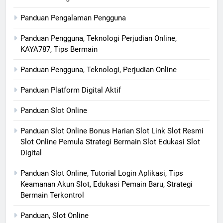
Panduan Pengalaman Pengguna
Panduan Pengguna, Teknologi Perjudian Online,
KAYA787, Tips Bermain
Panduan Pengguna, Teknologi, Perjudian Online
Panduan Platform Digital Aktif
Panduan Slot Online
Panduan Slot Online Bonus Harian Slot Link Slot Resmi
Slot Online Pemula Strategi Bermain Slot Edukasi Slot
Digital
Panduan Slot Online, Tutorial Login Aplikasi, Tips
Keamanan Akun Slot, Edukasi Pemain Baru, Strategi
Bermain Terkontrol
Panduan, Slot Online