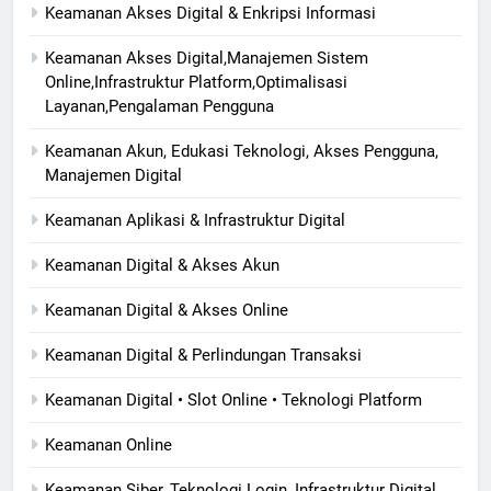
Keamanan Akses Digital & Enkripsi Informasi
Keamanan Akses Digital,Manajemen Sistem
Online,Infrastruktur Platform,Optimalisasi
Layanan,Pengalaman Pengguna
Keamanan Akun, Edukasi Teknologi, Akses Pengguna,
Manajemen Digital
Keamanan Aplikasi & Infrastruktur Digital
Keamanan Digital & Akses Akun
Keamanan Digital & Akses Online
Keamanan Digital & Perlindungan Transaksi
Keamanan Digital • Slot Online • Teknologi Platform
Keamanan Online
Keamanan Siber, Teknologi Login, Infrastruktur Digital,