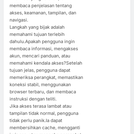
membaca penjelasan tentang
akses, keamanan, tampilan, dan
navigasi.
Langkah yang bijak adalah
memahami tujuan terlebih
dahulu.Apakah pengguna ingin
membaca informasi, mengakses
akun, mencari panduan, atau
memahami kendala akses?Setelah
tujuan jelas, pengguna dapat
memeriksa perangkat, memastikan
koneksi stabil, menggunakan
browser terbaru, dan membaca
instruksi dengan teliti.
Jika akses terasa lambat atau
tampilan tidak normal, pengguna
tidak perlu panik.Ia dapat
membersihkan cache, mengganti