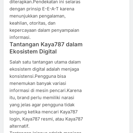
diterapkan.Pendekatan ini selaras
dengan prinsip E-E-A-T karena
menunjukkan pengalaman,
keahlian, otoritas, dan
kepercayaan dalam penyampaian
informasi.
Tantangan Kaya787 dalam
Ekosistem Digital
Salah satu tantangan utama dalam
ekosistem digital adalah menjaga
konsistensi.Pengguna bisa
menemukan banyak variasi
informasi di mesin pencari.Karena
itu, brand perlu memiliki narasi
yang jelas agar pengguna tidak
bingung ketika mencari Kaya787
login, Kaya787 resmi, atau Kaya787
alternatif.