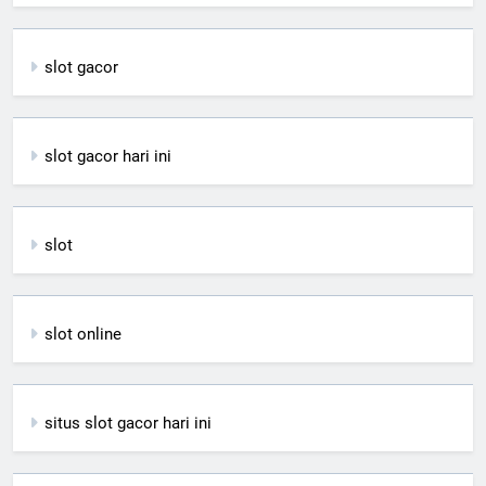
slot gacor
slot gacor hari ini
slot
slot online
situs slot gacor hari ini