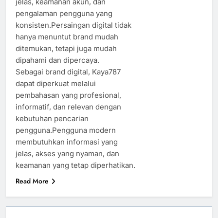
jelas, keamanan akun, dan
pengalaman pengguna yang
konsisten.Persaingan digital tidak
hanya menuntut brand mudah
ditemukan, tetapi juga mudah
dipahami dan dipercaya.
Sebagai brand digital, Kaya787
dapat diperkuat melalui
pembahasan yang profesional,
informatif, dan relevan dengan
kebutuhan pencarian
pengguna.Pengguna modern
membutuhkan informasi yang
jelas, akses yang nyaman, dan
keamanan yang tetap diperhatikan.
Read More