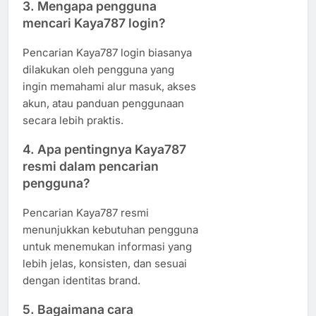
3. Mengapa pengguna
mencari Kaya787 login?
Pencarian Kaya787 login biasanya
dilakukan oleh pengguna yang
ingin memahami alur masuk, akses
akun, atau panduan penggunaan
secara lebih praktis.
4. Apa pentingnya Kaya787
resmi dalam pencarian
pengguna?
Pencarian Kaya787 resmi
menunjukkan kebutuhan pengguna
untuk menemukan informasi yang
lebih jelas, konsisten, dan sesuai
dengan identitas brand.
5. Bagaimana cara