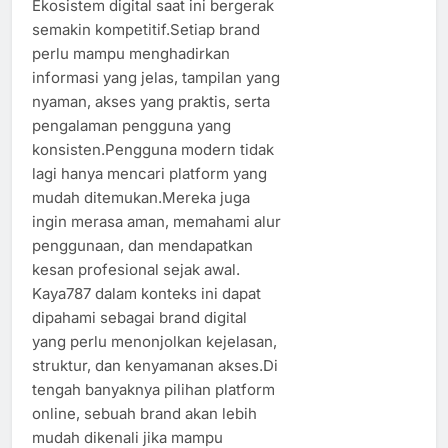
Ekosistem digital saat ini bergerak
semakin kompetitif.Setiap brand
perlu mampu menghadirkan
informasi yang jelas, tampilan yang
nyaman, akses yang praktis, serta
pengalaman pengguna yang
konsisten.Pengguna modern tidak
lagi hanya mencari platform yang
mudah ditemukan.Mereka juga
ingin merasa aman, memahami alur
penggunaan, dan mendapatkan
kesan profesional sejak awal.
Kaya787 dalam konteks ini dapat
dipahami sebagai brand digital
yang perlu menonjolkan kejelasan,
struktur, dan kenyamanan akses.Di
tengah banyaknya pilihan platform
online, sebuah brand akan lebih
mudah dikenali jika mampu