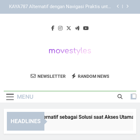
Skip
Cara Memastikan KAYA787 Alternatif Berfungsi
to
dengan Normal dan Tetap Stabil
content
Cara Menjelajahi KAYA787 dengan Alur yang
Lebih Terarah dan Mudah Dipahami
LEBAH4D Link Alternatif sebagai Solusi saat
Akses Utama Bermasalah
KAYA787 Alternatif dengan Navigasi Praktis untuk
Pengguna Harian
Cara Memastikan KAYA787 Alternatif Berfungsi
dengan Normal dan Tetap Stabil
Move Styles
Dapatkan Inspirasi Fashion Dan Gaya Hidup
Cara Menjelajahi KAYA787 dengan Alur yang
NEWSLETTER
RANDOM NEWS
Lebih Terarah dan Mudah Dipahami
Terkini Dari Move Styles.
MENU
BAH4D Link Alternatif sebagai Solusi saat Akses Utama Berm
HEADLINES
Weeks Ago