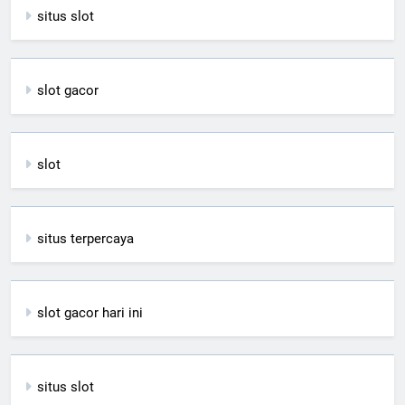
situs slot
slot gacor
slot
situs terpercaya
slot gacor hari ini
situs slot