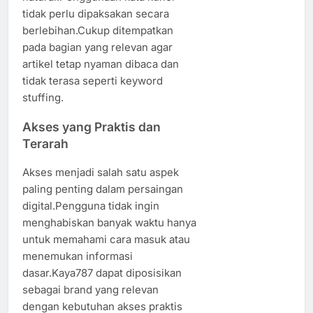
tidak perlu dipaksakan secara
berlebihan.Cukup ditempatkan
pada bagian yang relevan agar
artikel tetap nyaman dibaca dan
tidak terasa seperti keyword
stuffing.
Akses yang Praktis dan
Terarah
Akses menjadi salah satu aspek
paling penting dalam persaingan
digital.Pengguna tidak ingin
menghabiskan banyak waktu hanya
untuk memahami cara masuk atau
menemukan informasi
dasar.Kaya787 dapat diposisikan
sebagai brand yang relevan
dengan kebutuhan akses praktis