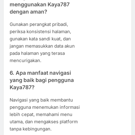
menggunakan Kaya787
dengan aman?
Gunakan perangkat pribadi,
periksa konsistensi halaman,
gunakan kata sandi kuat, dan
jangan memasukkan data akun
pada halaman yang terasa
mencurigakan.
6. Apa manfaat navigasi
yang baik bagi pengguna
Kaya787?
Navigasi yang baik membantu
pengguna menemukan informasi
lebih cepat, memahami menu
utama, dan mengakses platform
tanpa kebingungan.