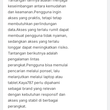
Tantangan lainnya adalah menjaga
keseimbangan antara kemudahan
dan keamanan.Pengguna ingin
akses yang praktis, tetapi tetap
membutuhkan perlindungan
data.Akses yang terlalu rumit dapat
membuat pengguna tidak nyaman,
sedangkan akses yang terlalu
longgar dapat meningkatkan risiko.
Tantangan berikutnya adalah
pengalaman lintas
perangkat.Pengguna bisa memulai
pencarian melalui ponsel, lalu
melanjutkan melalui laptop atau
tablet.Kaya787 perlu dipahami
sebagai brand yang relevan
dengan kebutuhan responsif dan
akses yang stabil di berbagai
perangkat.