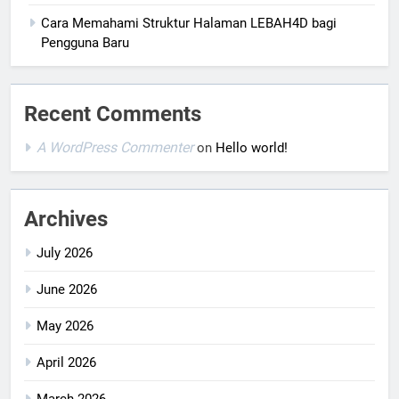
Cara Memahami Struktur Halaman LEBAH4D bagi
Pengguna Baru
Recent Comments
A WordPress Commenter
on
Hello world!
Archives
July 2026
June 2026
May 2026
April 2026
March 2026