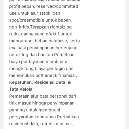
profil beban, reserved/committed
use untuk alur stabil, dan
spot/preemptible untuk beban
non-kritis.Terapkan rightsizing
rutin, cache yang efektif untuk
mengurangi beban database, serta
evaluasi penyimpanan berjenjang
untuk log dan backup.Pemetaan
biaya per layanan membantu
menghitung biaya per login dan
menemukan bottleneck finansial.
Kepatuhan, Residensi Data, &
Tata Kelola
Pemetaan alur data personal dari
titik masuk hingga penyimpanan
penting untuk memenuhi
persyaratan kepatuhan.Perhatikan
residensi data, retensi minimal,