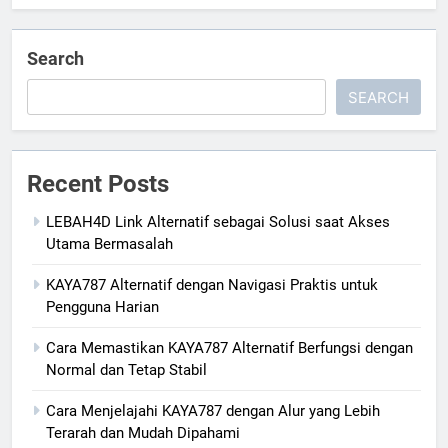
Search
SEARCH
Recent Posts
LEBAH4D Link Alternatif sebagai Solusi saat Akses
Utama Bermasalah
KAYA787 Alternatif dengan Navigasi Praktis untuk
Pengguna Harian
Cara Memastikan KAYA787 Alternatif Berfungsi dengan
Normal dan Tetap Stabil
Cara Menjelajahi KAYA787 dengan Alur yang Lebih
Terarah dan Mudah Dipahami