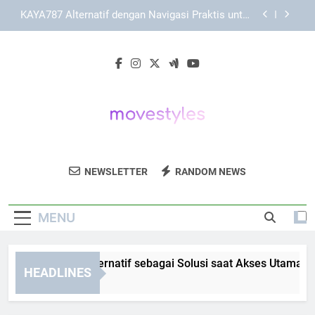
Skip
Cara Memastikan KAYA787 Alternatif Berfungsi
to
dengan Normal dan Tetap Stabil
content
Cara Menjelajahi KAYA787 dengan Alur yang
Lebih Terarah dan Mudah Dipahami
LEBAH4D Link Alternatif sebagai Solusi saat
Akses Utama Bermasalah
KAYA787 Alternatif dengan Navigasi Praktis untuk
Pengguna Harian
Cara Memastikan KAYA787 Alternatif Berfungsi
dengan Normal dan Tetap Stabil
Move Styles
Dapatkan Inspirasi Fashion Dan Gaya Hidup
Cara Menjelajahi KAYA787 dengan Alur yang
NEWSLETTER
RANDOM NEWS
Lebih Terarah dan Mudah Dipahami
Terkini Dari Move Styles.
MENU
BAH4D Link Alternatif sebagai Solusi saat Akses Utama Berm
HEADLINES
Weeks Ago