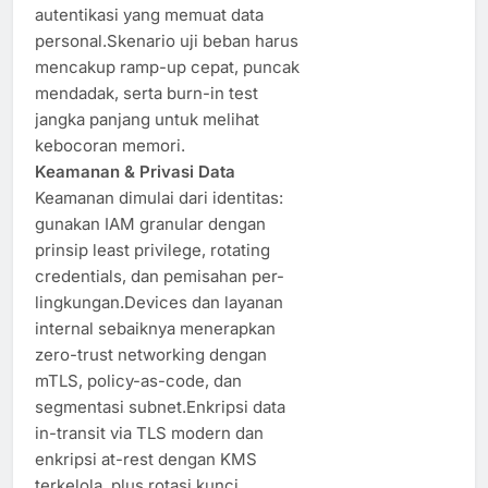
autentikasi yang memuat data
personal.Skenario uji beban harus
mencakup ramp-up cepat, puncak
mendadak, serta burn-in test
jangka panjang untuk melihat
kebocoran memori.
Keamanan & Privasi Data
Keamanan dimulai dari identitas:
gunakan IAM granular dengan
prinsip least privilege, rotating
credentials, dan pemisahan per-
lingkungan.Devices dan layanan
internal sebaiknya menerapkan
zero-trust networking dengan
mTLS, policy-as-code, dan
segmentasi subnet.Enkripsi data
in-transit via TLS modern dan
enkripsi at-rest dengan KMS
terkelola, plus rotasi kunci