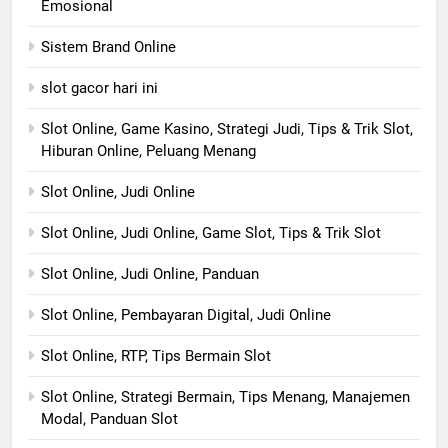
Emosional
Sistem Brand Online
slot gacor hari ini
Slot Online, Game Kasino, Strategi Judi, Tips & Trik Slot,
Hiburan Online, Peluang Menang
Slot Online, Judi Online
Slot Online, Judi Online, Game Slot, Tips & Trik Slot
Slot Online, Judi Online, Panduan
Slot Online, Pembayaran Digital, Judi Online
Slot Online, RTP, Tips Bermain Slot
Slot Online, Strategi Bermain, Tips Menang, Manajemen
Modal, Panduan Slot