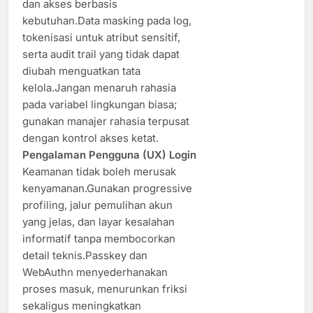
dan akses berbasis
kebutuhan.Data masking pada log,
tokenisasi untuk atribut sensitif,
serta audit trail yang tidak dapat
diubah menguatkan tata
kelola.Jangan menaruh rahasia
pada variabel lingkungan biasa;
gunakan manajer rahasia terpusat
dengan kontrol akses ketat.
Pengalaman Pengguna (UX) Login
Keamanan tidak boleh merusak
kenyamanan.Gunakan progressive
profiling, jalur pemulihan akun
yang jelas, dan layar kesalahan
informatif tanpa membocorkan
detail teknis.Passkey dan
WebAuthn menyederhanakan
proses masuk, menurunkan friksi
sekaligus meningkatkan