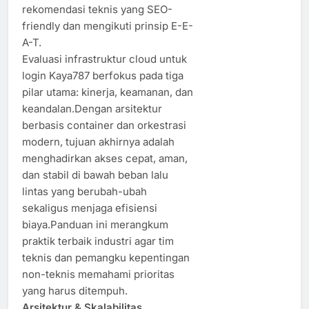
rekomendasi teknis yang SEO-
friendly dan mengikuti prinsip E-E-
A-T.
Evaluasi infrastruktur cloud untuk
login Kaya787 berfokus pada tiga
pilar utama: kinerja, keamanan, dan
keandalan.Dengan arsitektur
berbasis container dan orkestrasi
modern, tujuan akhirnya adalah
menghadirkan akses cepat, aman,
dan stabil di bawah beban lalu
lintas yang berubah-ubah
sekaligus menjaga efisiensi
biaya.Panduan ini merangkum
praktik terbaik industri agar tim
teknis dan pemangku kepentingan
non-teknis memahami prioritas
yang harus ditempuh.
Arsitektur & Skalabilitas