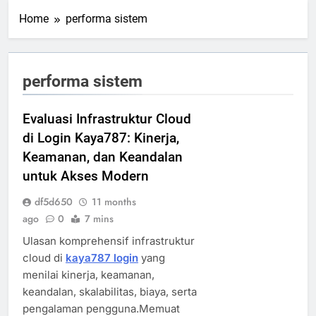
Home
performa sistem
performa sistem
Evaluasi Infrastruktur Cloud
di Login Kaya787: Kinerja,
Keamanan, dan Keandalan
untuk Akses Modern
df5d650
11 months
ago
0
7 mins
Ulasan komprehensif infrastruktur
cloud di
kaya787 login
yang
menilai kinerja, keamanan,
keandalan, skalabilitas, biaya, serta
pengalaman pengguna.Memuat