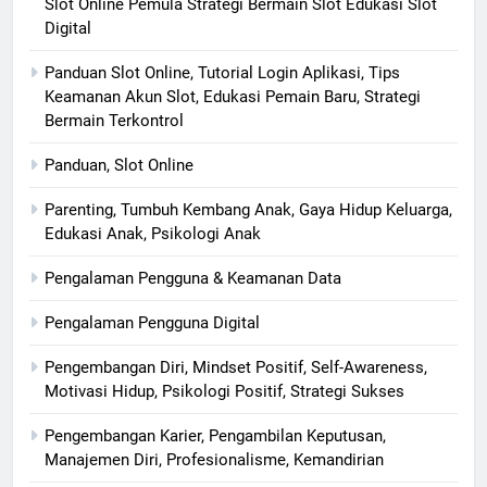
Slot Online Pemula Strategi Bermain Slot Edukasi Slot
Digital
Panduan Slot Online, Tutorial Login Aplikasi, Tips
Keamanan Akun Slot, Edukasi Pemain Baru, Strategi
Bermain Terkontrol
Panduan, Slot Online
Parenting, Tumbuh Kembang Anak, Gaya Hidup Keluarga,
Edukasi Anak, Psikologi Anak
Pengalaman Pengguna & Keamanan Data
Pengalaman Pengguna Digital
Pengembangan Diri, Mindset Positif, Self-Awareness,
Motivasi Hidup, Psikologi Positif, Strategi Sukses
Pengembangan Karier, Pengambilan Keputusan,
Manajemen Diri, Profesionalisme, Kemandirian