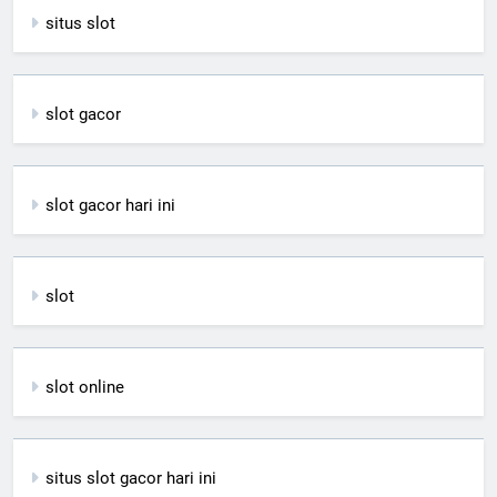
situs slot
slot gacor
slot gacor hari ini
slot
slot online
situs slot gacor hari ini