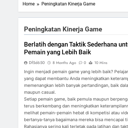
Home
Peningkatan Kinerja Game
Peningkatan Kinerja Game
Berlatih dengan Taktik Sederhana un
Pemain yang Lebih Baik
Df5d650
8 Months Ago
0
10 Mins
Ingin menjadi pemain game yang lebih baik? Pelajar
yang dapat membantu Anda meningkatkan keteramp
memenangkan lebih banyak pertandingan, baik dal
maupun casual.
Setiap pemain game, baik pemula maupun berpenga
terus berkembang dan meningkatkan keterampilanny
melihat pemain-pemain hebat di kompetisi atau vid
bertanya-tanya bagaimana mereka bisa mencapai ti
Rahasianya sering kali terletak pada latihan dan tak