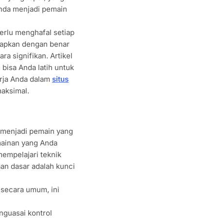
Anda menjadi pemain
perlu menghafal setiap
erapkan dengan benar
 signifikan. Artikel
bisa Anda latih untuk
erja Anda dalam
situs
aksimal.
k menjadi pemain yang
mainan yang Anda
empelajari teknik
aan dasar adalah kunci
 secara umum, ini
guasai kontrol