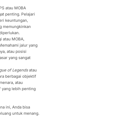
FPS atau MOBA
at penting. Pelajari
ri keuntungan,
ang memungkinkan
diperlukan.
gi atau MOBA,
 Memahami jalur yang
ya, atau posisi
dasar yang sangat
gue of Legends
atau
ara berbagai objektif
enara, atau
yang lebih penting
a ini, Anda bisa
peluang untuk menang.