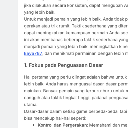
jika dilakukan secara konsisten, dapat mengubah 
yang lebih baik.
Untuk menjadi pemain yang lebih baik, Anda tidak 
gerakan atau trik rumit. Taktik sederhana yang dit
dapat meningkatkan kemampuan bermain Anda secara
ini akan membahas beberapa taktik sederhana yang 
menjadi pemain yang lebih baik, meningkatkan kin
kaya787
, dan menikmati permainan dengan lebih m
1.
Fokus pada Penguasaan Dasar
Hal pertama yang perlu diingat adalah bahwa untu
lebih baik, Anda harus menguasai dasar-dasar per
mainkan. Banyak pemain yang terburu-buru untuk m
canggih atau taktik tingkat tinggi, padahal penguas
utama.
Dasar-dasar dalam setiap game berbeda-beda, tapi
bisa mencakup hal-hal seperti:
Kontrol dan Pergerakan
: Memahami dan men