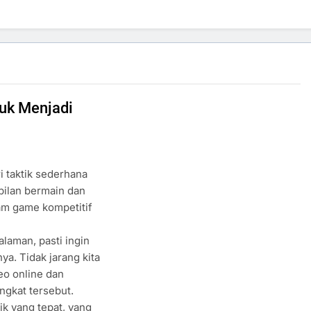
tuk Menjadi
i taktik sederhana
ilan bermain dan
am game kompetitif
laman, pasti ingin
a. Tidak jarang kita
eo online dan
ngkat tersebut.
tik yang tepat, yang