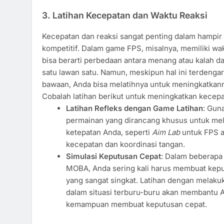
3.
Latihan Kecepatan dan Waktu Reaksi
Kecepatan dan reaksi sangat penting dalam hampi
kompetitif. Dalam game FPS, misalnya, memiliki wa
bisa berarti perbedaan antara menang atau kalah 
satu lawan satu. Namun, meskipun hal ini terdeng
bawaan, Anda bisa melatihnya untuk meningkatkan
Cobalah latihan berikut untuk meningkatkan kecepa
Latihan Refleks dengan Game Latihan
: Guna
permainan yang dirancang khusus untuk mela
ketepatan Anda, seperti
Aim Lab
untuk FPS 
kecepatan dan koordinasi tangan.
Simulasi Keputusan Cepat
: Dalam beberapa 
MOBA, Anda sering kali harus membuat kep
yang sangat singkat. Latihan dengan melaku
dalam situasi terburu-buru akan membantu
kemampuan membuat keputusan cepat.