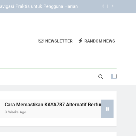
avigasi Praktis untuk Pengguna Harian
fungsi dengan Normal dan Tetap Stabil
ang Lebih Terarah dan Mudah Dipahami
NEWSLETTER
RANDOM NEWS
i Solusi saat Akses Utama Bermasalah
avigasi Praktis untuk Pengguna Harian
fungsi dengan Normal dan Tetap Stabil
ang Lebih Terarah dan Mudah Dipahami
stikan KAYA787 Alternatif Berfungsi dengan Normal dan Teta