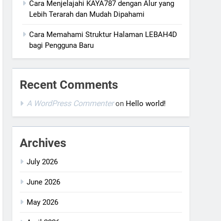
Cara Menjelajahi KAYA787 dengan Alur yang
Lebih Terarah dan Mudah Dipahami
Cara Memahami Struktur Halaman LEBAH4D
bagi Pengguna Baru
Recent Comments
A WordPress Commenter
on
Hello world!
Archives
July 2026
June 2026
May 2026