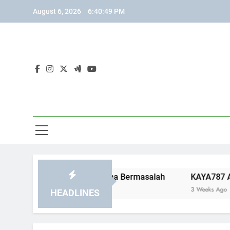
Skip
August 6, 2026
6:40:50 PM
to
content
Mov
Dapatkan I
usi saat Akses Utama Bermasalah
KAYA787 Alternatif de
3 Weeks Ago
HEADLINES