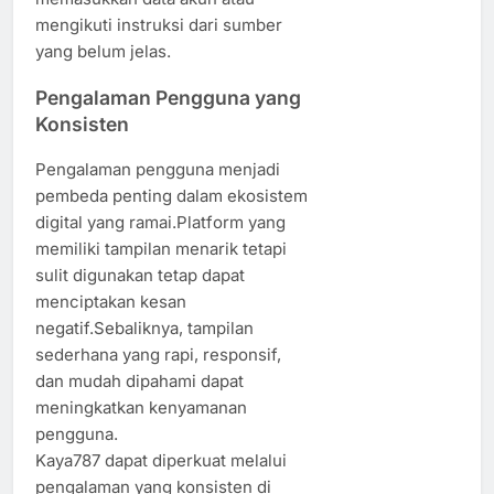
mengikuti instruksi dari sumber
yang belum jelas.
Pengalaman Pengguna yang
Konsisten
Pengalaman pengguna menjadi
pembeda penting dalam ekosistem
digital yang ramai.Platform yang
memiliki tampilan menarik tetapi
sulit digunakan tetap dapat
menciptakan kesan
negatif.Sebaliknya, tampilan
sederhana yang rapi, responsif,
dan mudah dipahami dapat
meningkatkan kenyamanan
pengguna.
Kaya787 dapat diperkuat melalui
pengalaman yang konsisten di