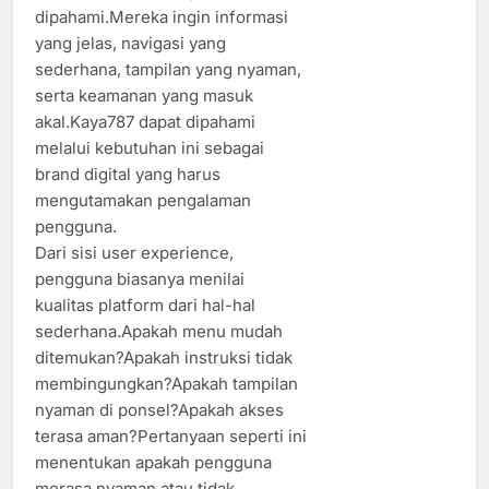
dipahami.Mereka ingin informasi
yang jelas, navigasi yang
sederhana, tampilan yang nyaman,
serta keamanan yang masuk
akal.Kaya787 dapat dipahami
melalui kebutuhan ini sebagai
brand digital yang harus
mengutamakan pengalaman
pengguna.
Dari sisi user experience,
pengguna biasanya menilai
kualitas platform dari hal-hal
sederhana.Apakah menu mudah
ditemukan?Apakah instruksi tidak
membingungkan?Apakah tampilan
nyaman di ponsel?Apakah akses
terasa aman?Pertanyaan seperti ini
menentukan apakah pengguna
merasa nyaman atau tidak.