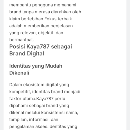
membantu pengguna memahami
brand tanpa merasa diarahkan oleh
klaim berlebihan.Fokus terbaik
adalah memberikan penjelasan
yang relevan, objektif, dan
bermanfaat.
Posisi Kaya787 sebagai
Brand Digital
Identitas yang Mudah
Dikenali
Dalam ekosistem digital yang
kompetitif, identitas brand menjadi
faktor utama.Kaya787 perlu
dipahami sebagai brand yang
dikenal melalui konsistensi nama,
tampilan, informasi, dan
pengalaman akses.Identitas yang