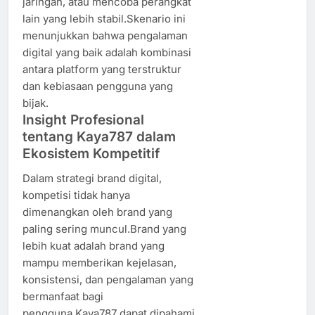
jaringan, atau mencoba perangkat
lain yang lebih stabil.Skenario ini
menunjukkan bahwa pengalaman
digital yang baik adalah kombinasi
antara platform yang terstruktur
dan kebiasaan pengguna yang
bijak.
Insight Profesional
tentang Kaya787 dalam
Ekosistem Kompetitif
Dalam strategi brand digital,
kompetisi tidak hanya
dimenangkan oleh brand yang
paling sering muncul.Brand yang
lebih kuat adalah brand yang
mampu memberikan kejelasan,
konsistensi, dan pengalaman yang
bermanfaat bagi
pengguna.Kaya787 dapat dipahami