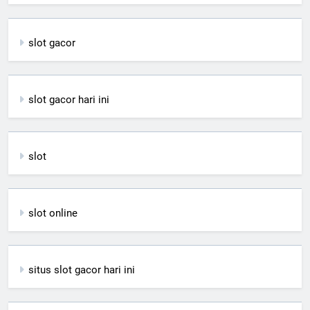
slot gacor
slot gacor hari ini
slot
slot online
situs slot gacor hari ini