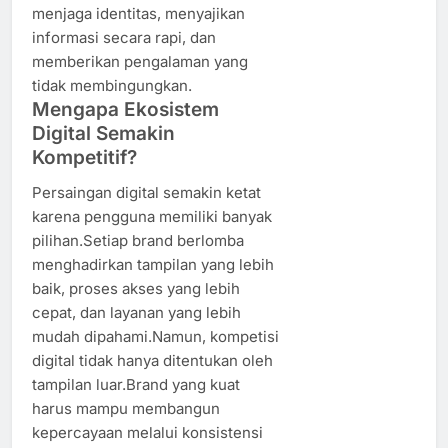
menjaga identitas, menyajikan
informasi secara rapi, dan
memberikan pengalaman yang
tidak membingungkan.
Mengapa Ekosistem
Digital Semakin
Kompetitif?
Persaingan digital semakin ketat
karena pengguna memiliki banyak
pilihan.Setiap brand berlomba
menghadirkan tampilan yang lebih
baik, proses akses yang lebih
cepat, dan layanan yang lebih
mudah dipahami.Namun, kompetisi
digital tidak hanya ditentukan oleh
tampilan luar.Brand yang kuat
harus mampu membangun
kepercayaan melalui konsistensi