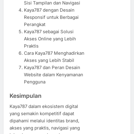
Sisi Tampilan dan Navigasi
Kaya787 dengan Desain
Responsif untuk Berbagai
Perangkat
Kaya787 sebagai Solusi
Akses Online yang Lebih
Praktis
Cara Kaya787 Menghadirkan
Akses yang Lebih Stabil
Kaya787 dan Peran Desain
Website dalam Kenyamanan
Pengguna
Kesimpulan
Kaya787 dalam ekosistem digital
yang semakin kompetitif dapat
dipahami melalui identitas brand,
akses yang praktis, navigasi yang