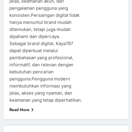
jelas, keamanan akun, dan
pengalaman pengguna yang
konsisten.Persaingan digital tidak
hanya menuntut brand mudah
ditemukan, tetapi juga mudah
dipahami dan dipercaya.
Sebagai brand digital, Kaya787
dapat diperkuat melalui
pembahasan yang profesional,
informatif, dan relevan dengan
kebutuhan pencarian
pengguna.Pengguna modern
membutuhkan informasi yang
jelas, akses yang nyaman, dan
keamanan yang tetap diperhatikan.
Read More