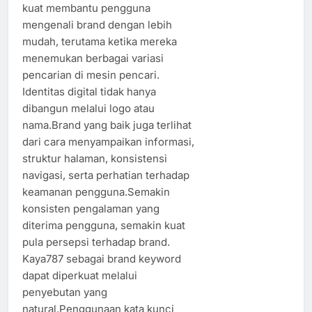
kuat membantu pengguna
mengenali brand dengan lebih
mudah, terutama ketika mereka
menemukan berbagai variasi
pencarian di mesin pencari.
Identitas digital tidak hanya
dibangun melalui logo atau
nama.Brand yang baik juga terlihat
dari cara menyampaikan informasi,
struktur halaman, konsistensi
navigasi, serta perhatian terhadap
keamanan pengguna.Semakin
konsisten pengalaman yang
diterima pengguna, semakin kuat
pula persepsi terhadap brand.
Kaya787 sebagai brand keyword
dapat diperkuat melalui
penyebutan yang
natural.Penggunaan kata kunci