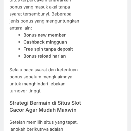
bonus yang masuk akal tanpa
syarat tersembunyi. Beberapa
jenis bonus yang menguntungkan
antara lain:
Bonus new member
Cashback mingguan
Free spin tanpa deposit
Bonus reload harian
Selalu baca syarat dan ketentuan
bonus sebelum mengklaimnya
untuk menghindari jebakan
turnover tinggi.
Strategi Bermain di Situs Slot
Gacor Agar Mudah Maxwin
Setelah memilih situs yang tepat,
langkah berikutnya adalah