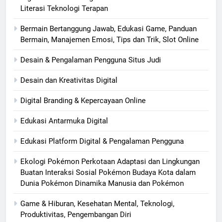
Literasi Teknologi Terapan
Bermain Bertanggung Jawab, Edukasi Game, Panduan
Bermain, Manajemen Emosi, Tips dan Trik, Slot Online
Desain & Pengalaman Pengguna Situs Judi
Desain dan Kreativitas Digital
Digital Branding & Kepercayaan Online
Edukasi Antarmuka Digital
Edukasi Platform Digital & Pengalaman Pengguna
Ekologi Pokémon Perkotaan Adaptasi dan Lingkungan
Buatan Interaksi Sosial Pokémon Budaya Kota dalam
Dunia Pokémon Dinamika Manusia dan Pokémon
Game & Hiburan, Kesehatan Mental, Teknologi,
Produktivitas, Pengembangan Diri