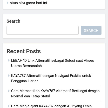
situs slot gacor hari ini
Search
SEARCH
Recent Posts
LEBAH4D Link Alternatif sebagai Solusi saat Akses
Utama Bermasalah
KAYA787 Alternatif dengan Navigasi Praktis untuk
Pengguna Harian
Cara Memastikan KAYA787 Alternatif Berfungsi dengan
Normal dan Tetap Stabil
Cara Menjelajahi KAYA787 dengan Alur yang Lebih