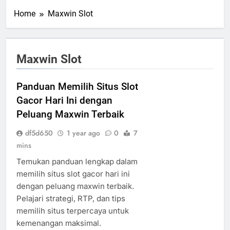
Home
Maxwin Slot
Maxwin Slot
Panduan Memilih Situs Slot
Gacor Hari Ini dengan
Peluang Maxwin Terbaik
df5d650
1 year ago
0
7
mins
Temukan panduan lengkap dalam
memilih situs slot gacor hari ini
dengan peluang maxwin terbaik.
Pelajari strategi, RTP, dan tips
memilih situs terpercaya untuk
kemenangan maksimal.