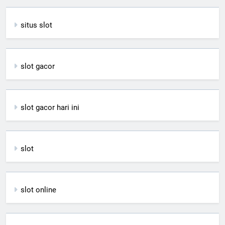
situs slot
slot gacor
slot gacor hari ini
slot
slot online