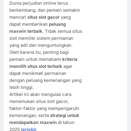
Dunia perjudian online terus
berkembang, dan pemain semakin
mencari
situs slot gacor
yang
dapat memberikan
peluang
maxwin terbaik
. Tidak semua situs
slot memiliki sistem permainan
yang adil dan menguntungkan.
Oleh karena itu, penting bagi
pemain untuk memahami
kriteria
memilih situs slot terbaik
agar
dapat menikmati permainan
dengan peluang kemenangan yang
lebih tinggi.
Artikel ini akan mengulas cara
menemukan situs slot gacor,
faktor-faktor yang mempengaruhi
kemenangan, serta
strategi untuk
mendapatkan maxwin
di tahun
2025
laris4d
.