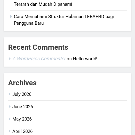
Terarah dan Mudah Dipahami
Cara Memahami Struktur Halaman LEBAH4D bagi
Pengguna Baru
Recent Comments
A WordPress Commenter
on
Hello world!
Archives
July 2026
June 2026
May 2026
April 2026