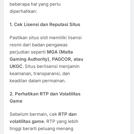
beberapa hal yang perlu
diperhatikan:
1. Cek Lisensi dan Reputasi Situs
Pastikan situs slot memiliki lisensi
resmi dari badan pengawas
perjudian seperti
MGA (Malta
Gaming Authority), PAGCOR, atau
UKGC
. Situs berlisensi menjamin
keamanan, transparansi, dan
keadilan dalam permainan.
2. Perhatikan RTP dan Volatilitas
Game
Sebelum bermain, cek
RTP dan
volatilitas game
. RTP yang lebih
tinggi berarti peluang menang