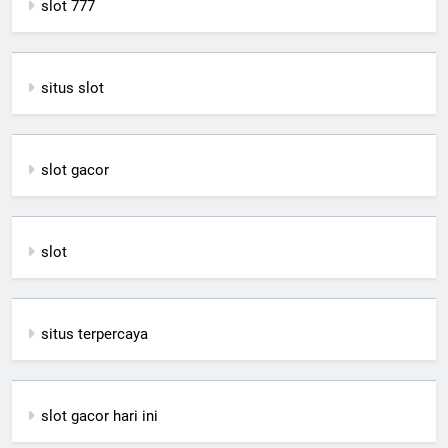
slot 777
situs slot
slot gacor
slot
situs terpercaya
slot gacor hari ini