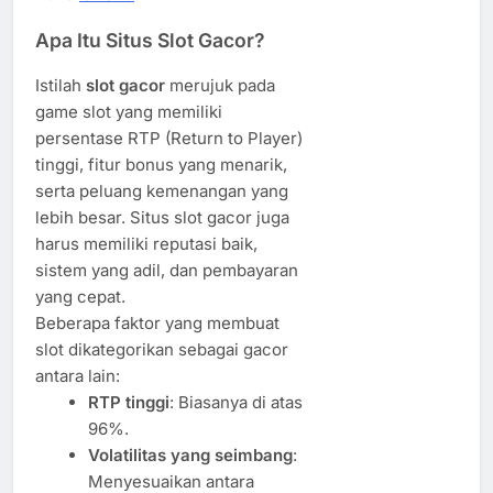
Apa Itu Situs Slot Gacor?
Istilah
slot gacor
merujuk pada
game slot yang memiliki
persentase RTP (Return to Player)
tinggi, fitur bonus yang menarik,
serta peluang kemenangan yang
lebih besar. Situs slot gacor juga
harus memiliki reputasi baik,
sistem yang adil, dan pembayaran
yang cepat.
Beberapa faktor yang membuat
slot dikategorikan sebagai gacor
antara lain:
RTP tinggi
: Biasanya di atas
96%.
Volatilitas yang seimbang
:
Menyesuaikan antara