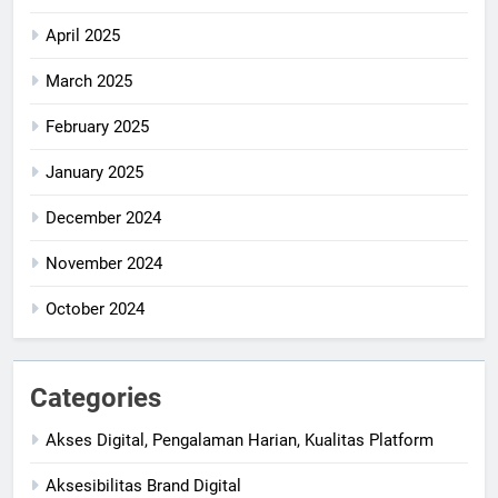
April 2025
March 2025
February 2025
January 2025
December 2024
November 2024
October 2024
Categories
Akses Digital, Pengalaman Harian, Kualitas Platform
Aksesibilitas Brand Digital