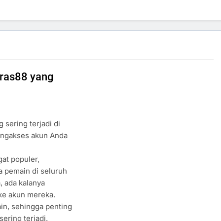
ras88 yang
sering terjadi di
engakses akun Anda
at populer,
 pemain di seluruh
, ada kalanya
ke akun mereka.
n, sehingga penting
ering terjadi.