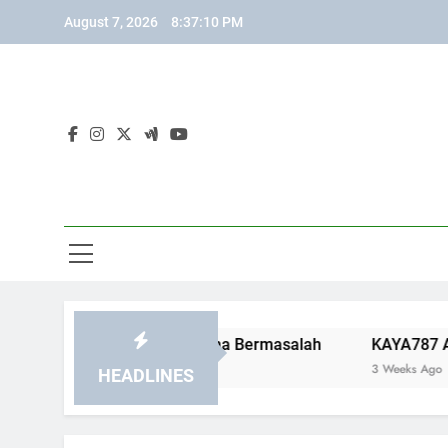
Skip
August 7, 2026
8:37:11 PM
to
content
Mov
Dapatkan I
si saat Akses Utama Bermasalah
KAYA787 Alternatif de
3 Weeks Ago
HEADLINES