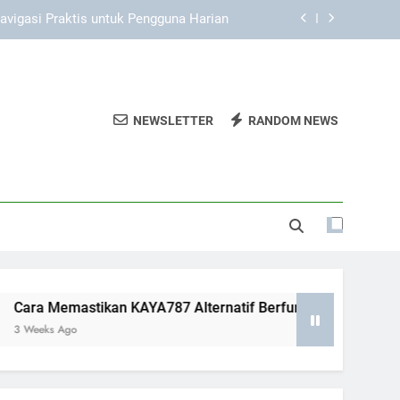
avigasi Praktis untuk Pengguna Harian
fungsi dengan Normal dan Tetap Stabil
ang Lebih Terarah dan Mudah Dipahami
NEWSLETTER
RANDOM NEWS
i Solusi saat Akses Utama Bermasalah
avigasi Praktis untuk Pengguna Harian
fungsi dengan Normal dan Tetap Stabil
ang Lebih Terarah dan Mudah Dipahami
stikan KAYA787 Alternatif Berfungsi dengan Normal dan Teta