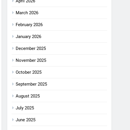
April 2026
March 2026
February 2026
January 2026
December 2025
November 2025
October 2025
September 2025
August 2025
July 2025
June 2025