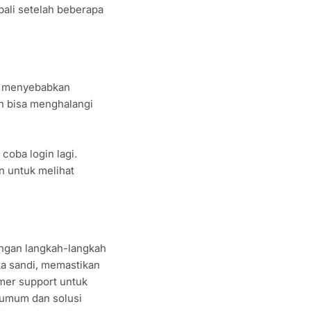
ali setelah beberapa
sa menyebabkan
an bisa menghalangi
oba login lagi.
 untuk melihat
dengan langkah-langkah
a sandi, memastikan
mer support untuk
 umum dan solusi