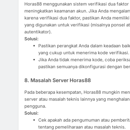
Horas88 menggunakan sistem verifikasi dua faktor 
meningkatkan keamanan akun. Jika Anda mengalami
karena verifikasi dua faktor, pastikan Anda memilik
yang digunakan untuk verifikasi (misalnya ponsel at
autentikator).
Solusi:
Pastikan perangkat Anda dalam keadaan baik 
yang cukup untuk menerima kode verifikasi.
Jika Anda tidak menerima kode, coba periks
pastikan semuanya dikonfigurasi dengan ben
8.
Masalah Server Horas88
Pada beberapa kesempatan, Horas88 mungkin men
server atau masalah teknis lainnya yang menghalan
pengguna.
Solusi:
Cek apakah ada pengumuman atau pemberit
tentang pemeliharaan atau masalah teknis.