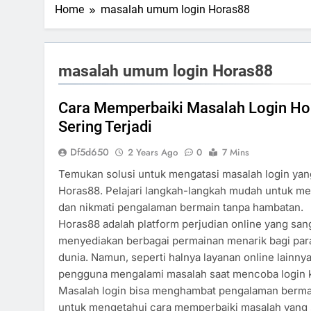
Home
masalah umum login Horas88
masalah umum login Horas88
Cara Memperbaiki Masalah Login Ho
Sering Terjadi
Df5d650
2 Years Ago
0
7 Mins
Temukan solusi untuk mengatasi masalah login yang 
Horas88. Pelajari langkah-langkah mudah untuk m
dan nikmati pengalaman bermain tanpa hambatan.
Horas88 adalah platform perjudian online yang sang
menyediakan berbagai permainan menarik bagi para
dunia. Namun, seperti halnya layanan online lainnya
pengguna mengalami masalah saat mencoba login 
Masalah login bisa menghambat pengalaman bermai
untuk mengetahui cara memperbaiki masalah yang s