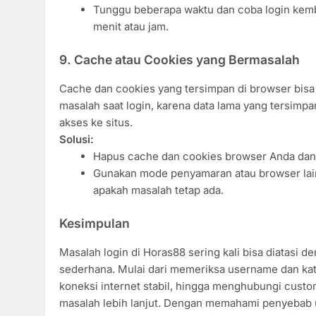
Tunggu beberapa waktu dan coba login kemb
menit atau jam.
9.
Cache atau Cookies yang Bermasalah
Cache dan cookies yang tersimpan di browser bi
masalah saat login, karena data lama yang tersimp
akses ke situs.
Solusi:
Hapus cache dan cookies browser Anda dan c
Gunakan mode penyamaran atau browser lain
apakah masalah tetap ada.
Kesimpulan
Masalah login di Horas88 sering kali bisa diatasi 
sederhana. Mulai dari memeriksa username dan kat
koneksi internet stabil, hingga menghubungi custo
masalah lebih lanjut. Dengan memahami penyebab