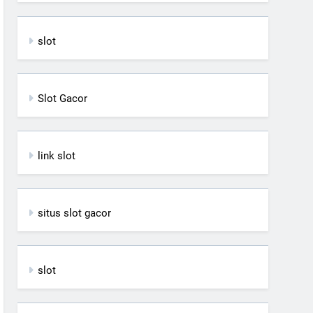
slot
Slot Gacor
link slot
situs slot gacor
slot