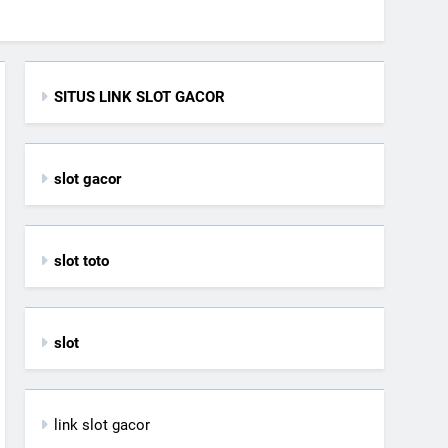
SITUS LINK SLOT GACOR
slot gacor
slot toto
slot
link slot gacor