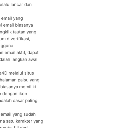
elalu lancar dan
 email yang
si email biasanya
ngklik tautan yang
m diverifikasi,
engguna
 email aktif, dapat
dalah langkah awal
a4D melalui situs
 halaman palsu yang
 biasanya memiliki
n dengan ikon
dalah dasar paling
 email yang sudah
ena satu karakter yang
auto-fill dari