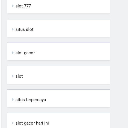
slot 777
situs slot
slot gacor
slot
situs terpercaya
slot gacor hari ini