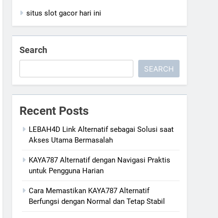
situs slot gacor hari ini
Search
SEARCH
Recent Posts
LEBAH4D Link Alternatif sebagai Solusi saat
Akses Utama Bermasalah
KAYA787 Alternatif dengan Navigasi Praktis
untuk Pengguna Harian
Cara Memastikan KAYA787 Alternatif
Berfungsi dengan Normal dan Tetap Stabil