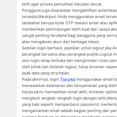
teliti agar proses pemulihan berjalan lancar.
Pengguna juga disarankan mengaktifkan autentikasi
tersedia.Meskipun Anda menggunakan email terverif
tambahan berupa kode OTP melalui email atau aplik
memberikan perlindungan lebih kuat dari upaya akses
sangat penting terutama bagi pengguna yang serin
atau mengakses akun dari berbagai lokasi.
Setelah login berhasil, pastikan untuk logout jika
perangkat bersama atau perangkat publik.Logout
sesi login tetap terbuka dan menghindari risiko p
oleh pihak lain.Setelah logout, tutup browser sepe
jejak data yang tersimpan.
Pada akhirnya, login
Tiara4d
menggunakan email ter
menawarkan keamanan dan kenyamanan yang lebih
hanya perlu memastikan email aktif, browser optimal
mengikuti langkah-langkah login dengan teliti.Menj
yang baik seperti memperbarui password, memeriks
mengamankan email adalah bagian penting dari pen
panjang.Panduan ini diharapkan membantu penggu