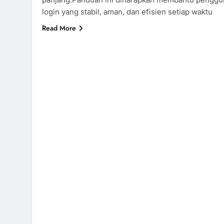
login yang stabil, aman, dan efisien setiap waktu
Read More