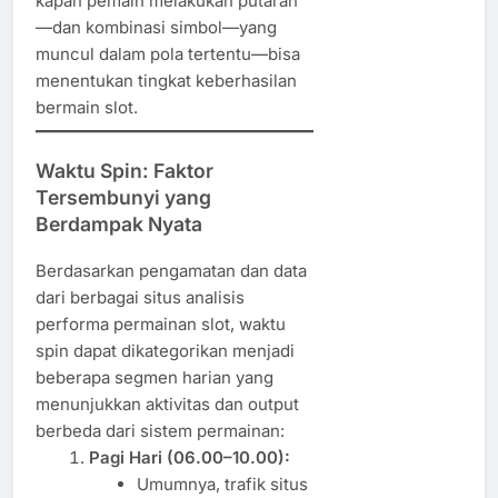
kapan pemain melakukan putaran
—dan kombinasi simbol—yang
muncul dalam pola tertentu—bisa
menentukan tingkat keberhasilan
bermain slot.
Waktu Spin: Faktor
Tersembunyi yang
Berdampak Nyata
Berdasarkan pengamatan dan data
dari berbagai situs analisis
performa permainan slot, waktu
spin dapat dikategorikan menjadi
beberapa segmen harian yang
menunjukkan aktivitas dan output
berbeda dari sistem permainan:
Pagi Hari (06.00–10.00):
Umumnya, trafik situs