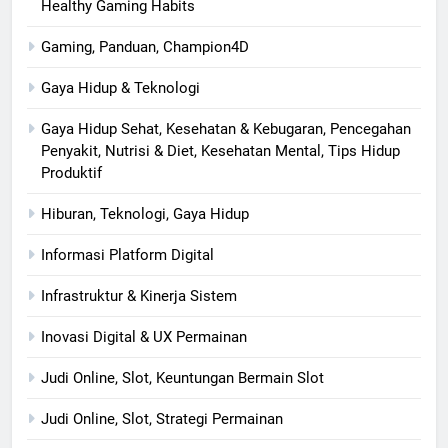
Healthy Gaming Habits
Gaming, Panduan, Champion4D
Gaya Hidup & Teknologi
Gaya Hidup Sehat, Kesehatan & Kebugaran, Pencegahan
Penyakit, Nutrisi & Diet, Kesehatan Mental, Tips Hidup
Produktif
Hiburan, Teknologi, Gaya Hidup
Informasi Platform Digital
Infrastruktur & Kinerja Sistem
Inovasi Digital & UX Permainan
Judi Online, Slot, Keuntungan Bermain Slot
Judi Online, Slot, Strategi Permainan