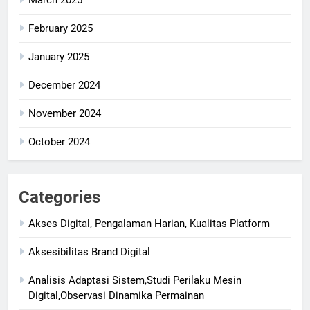
February 2025
January 2025
December 2024
November 2024
October 2024
Categories
Akses Digital, Pengalaman Harian, Kualitas Platform
Aksesibilitas Brand Digital
Analisis Adaptasi Sistem,Studi Perilaku Mesin
Digital,Observasi Dinamika Permainan