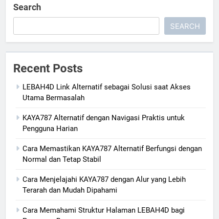
Search
SEARCH
Recent Posts
LEBAH4D Link Alternatif sebagai Solusi saat Akses
Utama Bermasalah
KAYA787 Alternatif dengan Navigasi Praktis untuk
Pengguna Harian
Cara Memastikan KAYA787 Alternatif Berfungsi dengan
Normal dan Tetap Stabil
Cara Menjelajahi KAYA787 dengan Alur yang Lebih
Terarah dan Mudah Dipahami
Cara Memahami Struktur Halaman LEBAH4D bagi