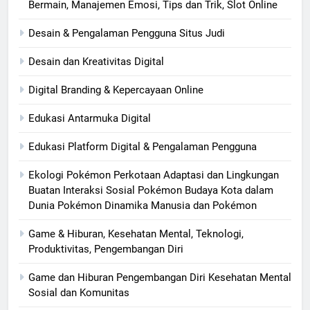
Bermain, Manajemen Emosi, Tips dan Trik, Slot Online
Desain & Pengalaman Pengguna Situs Judi
Desain dan Kreativitas Digital
Digital Branding & Kepercayaan Online
Edukasi Antarmuka Digital
Edukasi Platform Digital & Pengalaman Pengguna
Ekologi Pokémon Perkotaan Adaptasi dan Lingkungan
Buatan Interaksi Sosial Pokémon Budaya Kota dalam
Dunia Pokémon Dinamika Manusia dan Pokémon
Game & Hiburan, Kesehatan Mental, Teknologi,
Produktivitas, Pengembangan Diri
Game dan Hiburan Pengembangan Diri Kesehatan Mental
Sosial dan Komunitas