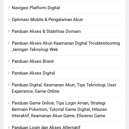
Navigasi Platform Digital
Optimasi Mobile & Pengalaman Akun
Panduan Akses & Stabilitas Domain
Panduan Akses Akun Keamanan Digital Troubleshooting
Jaringan Teknologi Web
Panduan Akses Brand
Panduan Akses Digital
Panduan Digital, Keamanan Akun, Tips Teknologi, User
Experience, Game Online
Panduan Game Online, Tips Login Aman, Strategi
Bermain Pokemon, Tutorial Game Digital, Hiburan
Interaktif, Keamanan Akun Game, Efisiensi Game
Panduan Login dan Akses Alternatif