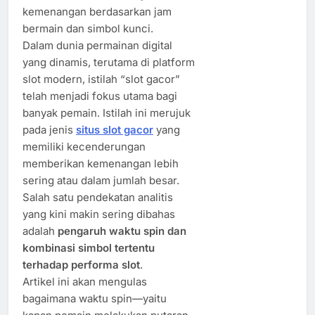
kemenangan berdasarkan jam
bermain dan simbol kunci.
Dalam dunia permainan digital
yang dinamis, terutama di platform
slot modern, istilah “slot gacor”
telah menjadi fokus utama bagi
banyak pemain. Istilah ini merujuk
pada jenis
situs slot gacor
yang
memiliki kecenderungan
memberikan kemenangan lebih
sering atau dalam jumlah besar.
Salah satu pendekatan analitis
yang kini makin sering dibahas
adalah
pengaruh waktu spin dan
kombinasi simbol tertentu
terhadap performa slot
.
Artikel ini akan mengulas
bagaimana waktu spin—yaitu