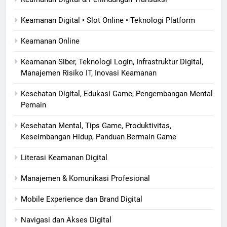
Keamanan Digital • Slot Online • Teknologi Platform
Keamanan Online
Keamanan Siber, Teknologi Login, Infrastruktur Digital,
Manajemen Risiko IT, Inovasi Keamanan
Kesehatan Digital, Edukasi Game, Pengembangan Mental
Pemain
Kesehatan Mental, Tips Game, Produktivitas,
Keseimbangan Hidup, Panduan Bermain Game
Literasi Keamanan Digital
Manajemen & Komunikasi Profesional
Mobile Experience dan Brand Digital
Navigasi dan Akses Digital