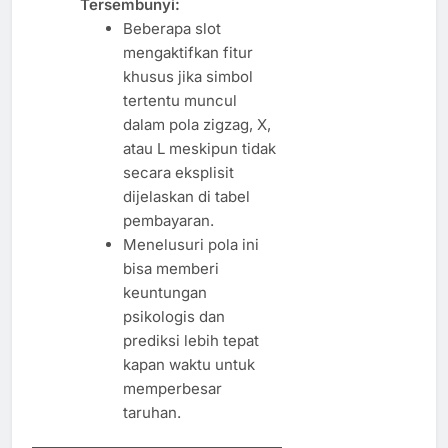
Tersembunyi:
Beberapa slot
mengaktifkan fitur
khusus jika simbol
tertentu muncul
dalam pola zigzag, X,
atau L meskipun tidak
secara eksplisit
dijelaskan di tabel
pembayaran.
Menelusuri pola ini
bisa memberi
keuntungan
psikologis dan
prediksi lebih tepat
kapan waktu untuk
memperbesar
taruhan.