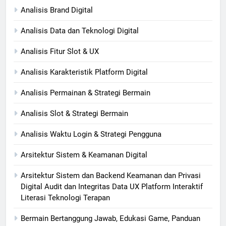
Analisis Brand Digital
Analisis Data dan Teknologi Digital
Analisis Fitur Slot & UX
Analisis Karakteristik Platform Digital
Analisis Permainan & Strategi Bermain
Analisis Slot & Strategi Bermain
Analisis Waktu Login & Strategi Pengguna
Arsitektur Sistem & Keamanan Digital
Arsitektur Sistem dan Backend Keamanan dan Privasi
Digital Audit dan Integritas Data UX Platform Interaktif
Literasi Teknologi Terapan
Bermain Bertanggung Jawab, Edukasi Game, Panduan