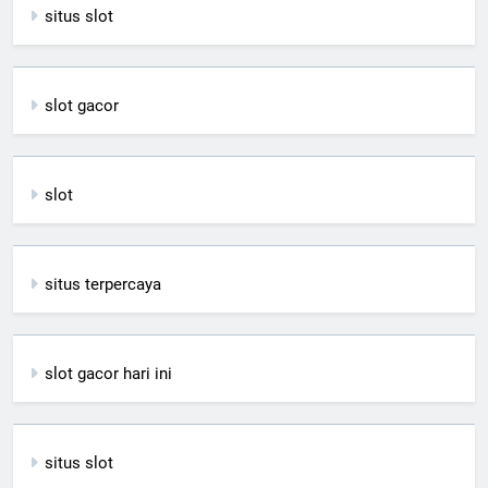
situs slot
slot gacor
slot
situs terpercaya
slot gacor hari ini
situs slot