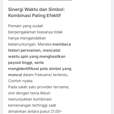
Sinergi Waktu dan Simbol:
Kombinasi Paling Efektif
Pemain yang sudah
berpengalaman biasanya tidak
hanya mengandalkan
keberuntungan. Mereka
membaca
histori permainan, mencatat
waktu spin yang menghasilkan
payout tinggi, serta
mengidentifikasi pola simbol yang
muncul
dalam frekuensi tertentu.
Contoh nyata:
Pada salah satu provider ternama,
slot dengan tema Mesir
menunjukkan kombinasi
kemenangan tertinggi saat
dimainkan antara pukul 21.00–