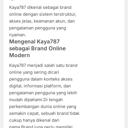
Kaya787 dikenal sebagai brand
online dengan sistem terstruktur,
akses jelas, keamanan akun, dan
pengalaman pengguna yang
nyaman.
Mengenal Kaya787
sebagai Brand Online
Modern
Kaya787 menjadi salah satu brand
online yang sering dicari
pengguna dalam konteks akses
digital, informasi platform, dan
pengalaman pengguna yang lebih
mudah dipahami.Di tengah
perkembangan dunia online yang
semakin cepat, sebuah brand tidak
cukup hanya dikenal dari
nama.Brand juga perlu memiliki