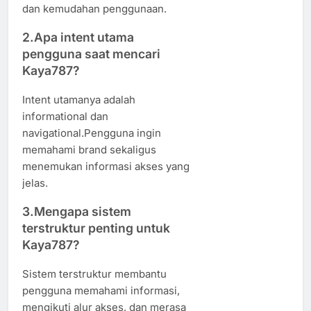
dan kemudahan penggunaan.
2.Apa intent utama
pengguna saat mencari
Kaya787?
Intent utamanya adalah
informational dan
navigational.Pengguna ingin
memahami brand sekaligus
menemukan informasi akses yang
jelas.
3.Mengapa sistem
terstruktur penting untuk
Kaya787?
Sistem terstruktur membantu
pengguna memahami informasi,
mengikuti alur akses, dan merasa