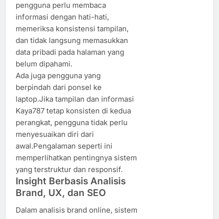
pengguna perlu membaca
informasi dengan hati-hati,
memeriksa konsistensi tampilan,
dan tidak langsung memasukkan
data pribadi pada halaman yang
belum dipahami.
Ada juga pengguna yang
berpindah dari ponsel ke
laptop.Jika tampilan dan informasi
Kaya787 tetap konsisten di kedua
perangkat, pengguna tidak perlu
menyesuaikan diri dari
awal.Pengalaman seperti ini
memperlihatkan pentingnya sistem
yang terstruktur dan responsif.
Insight Berbasis Analisis
Brand, UX, dan SEO
Dalam analisis brand online, sistem