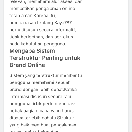
relevan, memahami alur akses, dan
memastikan pengalaman online
tetap aman.Karena itu,
pembahasan tentang Kaya787
perlu disusun secara informatif,
tidak berlebihan, dan berfokus
pada kebutuhan pengguna.
Mengapa Sistem
Terstruktur Penting untuk
Brand Online
Sistem yang terstruktur membantu
pengguna memahami sebuah
brand dengan lebih cepat.Ketika
informasi disusun secara rapi,
pengguna tidak perlu menebak-
nebak bagian mana yang harus
dibaca terlebih dahulu.Struktur
yang baik membuat pengalaman
terasa lebih efisien dan