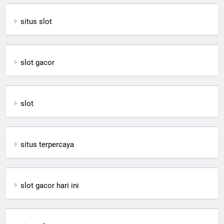
situs slot
slot gacor
slot
situs terpercaya
slot gacor hari ini