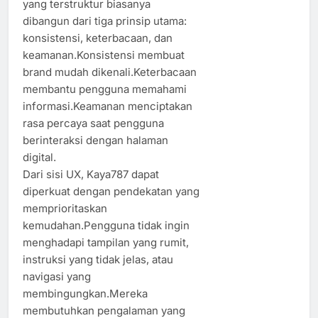
yang terstruktur biasanya
dibangun dari tiga prinsip utama:
konsistensi, keterbacaan, dan
keamanan.Konsistensi membuat
brand mudah dikenali.Keterbacaan
membantu pengguna memahami
informasi.Keamanan menciptakan
rasa percaya saat pengguna
berinteraksi dengan halaman
digital.
Dari sisi UX, Kaya787 dapat
diperkuat dengan pendekatan yang
memprioritaskan
kemudahan.Pengguna tidak ingin
menghadapi tampilan yang rumit,
instruksi yang tidak jelas, atau
navigasi yang
membingungkan.Mereka
membutuhkan pengalaman yang