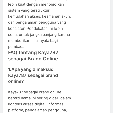
lebih kuat dengan menonjolkan
sistem yang terstruktur,
kemudahan akses, keamanan akun,
dan pengalaman pengguna yang
konsisten.Pendekatan ini lebih
sehat untuk jangka panjang karena
memberikan nilai nyata bagi
pembaca.
FAQ tentang Kaya787
sebagai Brand Online
1.Apa yang dimaksud
Kaya787 sebagai brand
online?
Kaya787 sebagai brand online
berarti nama ini sering dicari dalam
konteks akses digital, informasi
platform, pengalaman pengguna,