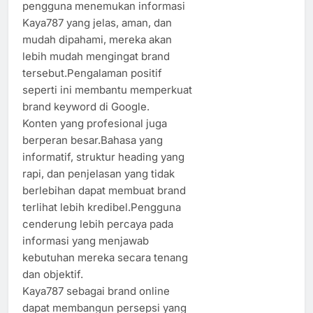
pengguna menemukan informasi
Kaya787 yang jelas, aman, dan
mudah dipahami, mereka akan
lebih mudah mengingat brand
tersebut.Pengalaman positif
seperti ini membantu memperkuat
brand keyword di Google.
Konten yang profesional juga
berperan besar.Bahasa yang
informatif, struktur heading yang
rapi, dan penjelasan yang tidak
berlebihan dapat membuat brand
terlihat lebih kredibel.Pengguna
cenderung lebih percaya pada
informasi yang menjawab
kebutuhan mereka secara tenang
dan objektif.
Kaya787 sebagai brand online
dapat membangun persepsi yang