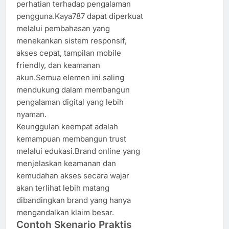
perhatian terhadap pengalaman
pengguna.Kaya787 dapat diperkuat
melalui pembahasan yang
menekankan sistem responsif,
akses cepat, tampilan mobile
friendly, dan keamanan
akun.Semua elemen ini saling
mendukung dalam membangun
pengalaman digital yang lebih
nyaman.
Keunggulan keempat adalah
kemampuan membangun trust
melalui edukasi.Brand online yang
menjelaskan keamanan dan
kemudahan akses secara wajar
akan terlihat lebih matang
dibandingkan brand yang hanya
mengandalkan klaim besar.
Contoh Skenario Praktis