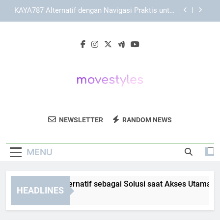
Skip
Cara Memastikan KAYA787 Alternatif Berfungsi
to
dengan Normal dan Tetap Stabil
content
Cara Menjelajahi KAYA787 dengan Alur yang
Lebih Terarah dan Mudah Dipahami
LEBAH4D Link Alternatif sebagai Solusi saat
Akses Utama Bermasalah
KAYA787 Alternatif dengan Navigasi Praktis untuk
Pengguna Harian
Cara Memastikan KAYA787 Alternatif Berfungsi
dengan Normal dan Tetap Stabil
Move Styles
Dapatkan Inspirasi Fashion Dan Gaya Hidup
Cara Menjelajahi KAYA787 dengan Alur yang
NEWSLETTER
RANDOM NEWS
Lebih Terarah dan Mudah Dipahami
Terkini Dari Move Styles.
MENU
BAH4D Link Alternatif sebagai Solusi saat Akses Utama Berm
HEADLINES
Weeks Ago