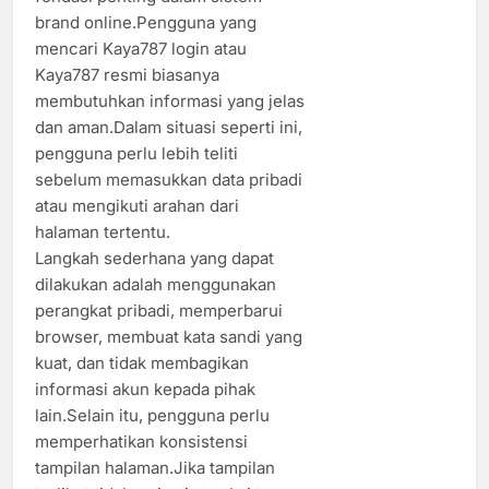
brand online.Pengguna yang
mencari Kaya787 login atau
Kaya787 resmi biasanya
membutuhkan informasi yang jelas
dan aman.Dalam situasi seperti ini,
pengguna perlu lebih teliti
sebelum memasukkan data pribadi
atau mengikuti arahan dari
halaman tertentu.
Langkah sederhana yang dapat
dilakukan adalah menggunakan
perangkat pribadi, memperbarui
browser, membuat kata sandi yang
kuat, dan tidak membagikan
informasi akun kepada pihak
lain.Selain itu, pengguna perlu
memperhatikan konsistensi
tampilan halaman.Jika tampilan