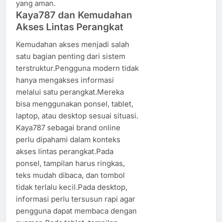
yang aman.
Kaya787 dan Kemudahan
Akses Lintas Perangkat
Kemudahan akses menjadi salah
satu bagian penting dari sistem
terstruktur.Pengguna modern tidak
hanya mengakses informasi
melalui satu perangkat.Mereka
bisa menggunakan ponsel, tablet,
laptop, atau desktop sesuai situasi.
Kaya787 sebagai brand online
perlu dipahami dalam konteks
akses lintas perangkat.Pada
ponsel, tampilan harus ringkas,
teks mudah dibaca, dan tombol
tidak terlalu kecil.Pada desktop,
informasi perlu tersusun rapi agar
pengguna dapat membaca dengan