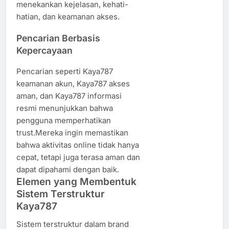
menekankan kejelasan, kehati-
hatian, dan keamanan akses.
Pencarian Berbasis
Kepercayaan
Pencarian seperti Kaya787
keamanan akun, Kaya787 akses
aman, dan Kaya787 informasi
resmi menunjukkan bahwa
pengguna memperhatikan
trust.Mereka ingin memastikan
bahwa aktivitas online tidak hanya
cepat, tetapi juga terasa aman dan
dapat dipahami dengan baik.
Elemen yang Membentuk
Sistem Terstruktur
Kaya787
Sistem terstruktur dalam brand