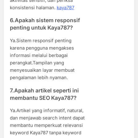
aktivitas sensitif, dan periksa
konsistensi halaman.
kaya787
6.Apakah sistem responsif
penting untuk Kaya787?
Ya.Sistem responsif penting
karena pengguna mengakses
informasi melalui berbagai
perangkat.Tampilan yang
menyesuaikan layar membuat
pengalaman lebih nyaman.
7.Apakah artikel seperti ini
membantu SEO Kaya787?
Ya.Artikel yang informatif, natural,
dan menjawab search intent dapat
membantu memperkuat relevansi
keyword Kaya787 tanpa keyword