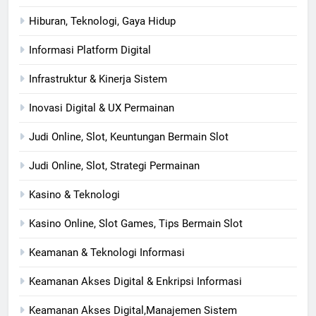
Hiburan, Teknologi, Gaya Hidup
Informasi Platform Digital
Infrastruktur & Kinerja Sistem
Inovasi Digital & UX Permainan
Judi Online, Slot, Keuntungan Bermain Slot
Judi Online, Slot, Strategi Permainan
Kasino & Teknologi
Kasino Online, Slot Games, Tips Bermain Slot
Keamanan & Teknologi Informasi
Keamanan Akses Digital & Enkripsi Informasi
Keamanan Akses Digital,Manajemen Sistem