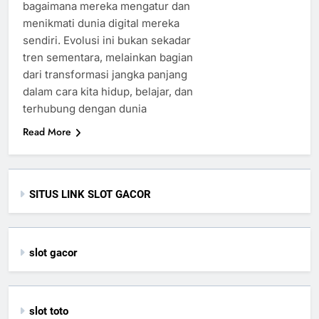
bagaimana mereka mengatur dan
menikmati dunia digital mereka
sendiri. Evolusi ini bukan sekadar
tren sementara, melainkan bagian
dari transformasi jangka panjang
dalam cara kita hidup, belajar, dan
terhubung dengan dunia
Read More
SITUS LINK SLOT GACOR
slot gacor
slot toto