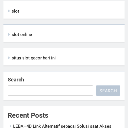
slot
slot online
situs slot gacor hari ini
Search
SEARCH
Recent Posts
LEBAH4D Link Alternatif sebagai Solusi saat Akses