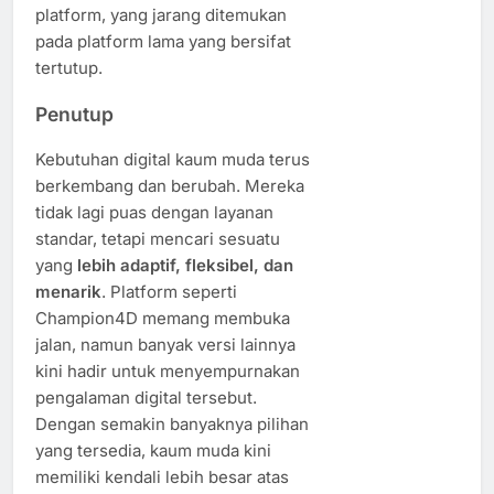
platform, yang jarang ditemukan
pada platform lama yang bersifat
tertutup.
Penutup
Kebutuhan digital kaum muda terus
berkembang dan berubah. Mereka
tidak lagi puas dengan layanan
standar, tetapi mencari sesuatu
yang
lebih adaptif, fleksibel, dan
menarik
. Platform seperti
Champion4D memang membuka
jalan, namun banyak versi lainnya
kini hadir untuk menyempurnakan
pengalaman digital tersebut.
Dengan semakin banyaknya pilihan
yang tersedia, kaum muda kini
memiliki kendali lebih besar atas