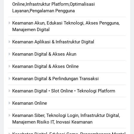
Online,Infrastruktur Platform,Optimalisasi
Layanan,Pengalaman Pengguna
Keamanan Akun, Edukasi Teknologi, Akses Pengguna,
Manajemen Digital
Keamanan Aplikasi & Infrastruktur Digital
Keamanan Digital & Akses Akun
Keamanan Digital & Akses Online
Keamanan Digital & Perlindungan Transaksi
Keamanan Digital • Slot Online • Teknologi Platform
Keamanan Online
Keamanan Siber, Teknologi Login, Infrastruktur Digital,
Manajemen Risiko IT, Inovasi Keamanan