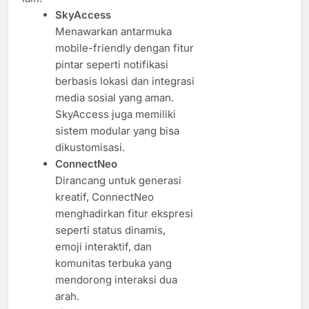
SkyAccess
Menawarkan antarmuka
mobile-friendly dengan fitur
pintar seperti notifikasi
berbasis lokasi dan integrasi
media sosial yang aman.
SkyAccess juga memiliki
sistem modular yang bisa
dikustomisasi.
ConnectNeo
Dirancang untuk generasi
kreatif, ConnectNeo
menghadirkan fitur ekspresi
seperti status dinamis,
emoji interaktif, dan
komunitas terbuka yang
mendorong interaksi dua
arah.