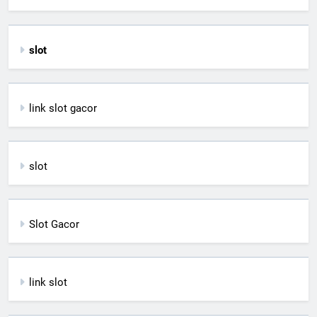
slot
link slot gacor
slot
Slot Gacor
link slot