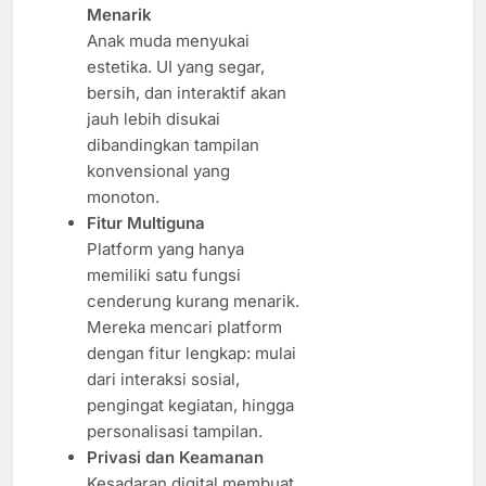
Menarik
Anak muda menyukai
estetika. UI yang segar,
bersih, dan interaktif akan
jauh lebih disukai
dibandingkan tampilan
konvensional yang
monoton.
Fitur Multiguna
Platform yang hanya
memiliki satu fungsi
cenderung kurang menarik.
Mereka mencari platform
dengan fitur lengkap: mulai
dari interaksi sosial,
pengingat kegiatan, hingga
personalisasi tampilan.
Privasi dan Keamanan
Kesadaran digital membuat