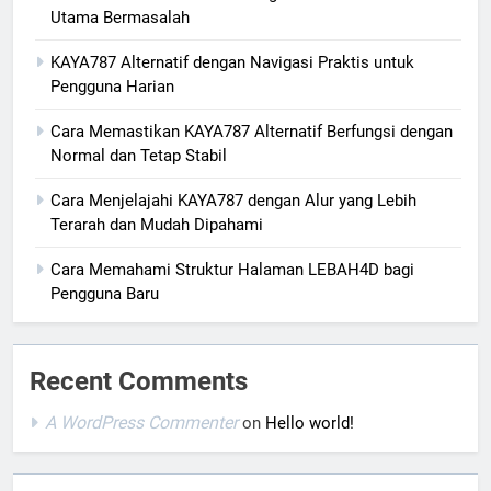
Utama Bermasalah
KAYA787 Alternatif dengan Navigasi Praktis untuk
Pengguna Harian
Cara Memastikan KAYA787 Alternatif Berfungsi dengan
Normal dan Tetap Stabil
Cara Menjelajahi KAYA787 dengan Alur yang Lebih
Terarah dan Mudah Dipahami
Cara Memahami Struktur Halaman LEBAH4D bagi
Pengguna Baru
Recent Comments
A WordPress Commenter
on
Hello world!