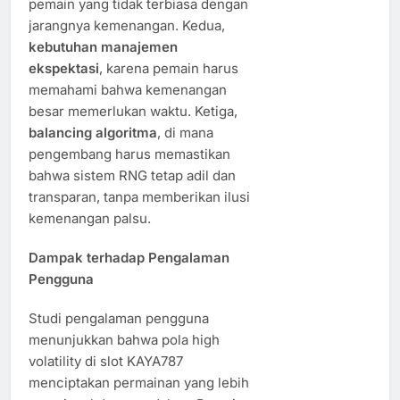
pemain yang tidak terbiasa dengan
jarangnya kemenangan. Kedua,
kebutuhan manajemen
ekspektasi
, karena pemain harus
memahami bahwa kemenangan
besar memerlukan waktu. Ketiga,
balancing algoritma
, di mana
pengembang harus memastikan
bahwa sistem RNG tetap adil dan
transparan, tanpa memberikan ilusi
kemenangan palsu.
Dampak terhadap Pengalaman
Pengguna
Studi pengalaman pengguna
menunjukkan bahwa pola high
volatility di slot KAYA787
menciptakan permainan yang lebih