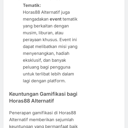
Tematik:
Horas88 Alternatif juga
mengadakan
event
tematik
yang berkaitan dengan
musim, liburan, atau
perayaan khusus. Event ini
dapat melibatkan misi yang
menyenangkan, hadiah
eksklusif, dan banyak
peluang bagi pengguna
untuk terlibat lebih dalam
lagi dengan platform.
Keuntungan Gamifikasi bagi
Horas88 Alternatif
Penerapan gamifikasi di Horas88
Alternatif memberikan sejumlah
keuntungan yang bermanfaat baik