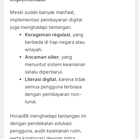
Meski sudah banyak manfaat,
implementasi pembayaran digital
juga menghadapi tantangan:
Keragaman regulasi
, yang
berbeda di tiap negara atau
wilayah.
Ancaman siber
, yang
menuntut sistem keamanan
selalu diperbarui.
Literasi digital
, karena tidak
semua pengguna terbiasa
dengan pembayaran non-
tunai.
Horas88 menghadapi tantangan ini
dengan pendekatan edukasi
pengguna, audit keamanan rutin,
serta kolaborasi dengan mitra