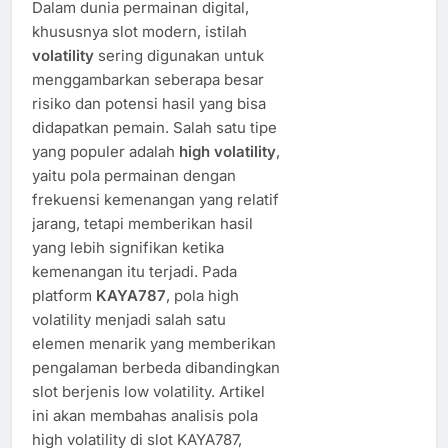
Dalam dunia permainan digital,
khususnya slot modern, istilah
volatility
sering digunakan untuk
menggambarkan seberapa besar
risiko dan potensi hasil yang bisa
didapatkan pemain. Salah satu tipe
yang populer adalah
high volatility
,
yaitu pola permainan dengan
frekuensi kemenangan yang relatif
jarang, tetapi memberikan hasil
yang lebih signifikan ketika
kemenangan itu terjadi. Pada
platform
KAYA787
, pola high
volatility menjadi salah satu
elemen menarik yang memberikan
pengalaman berbeda dibandingkan
slot berjenis low volatility. Artikel
ini akan membahas analisis pola
high volatility di slot KAYA787,