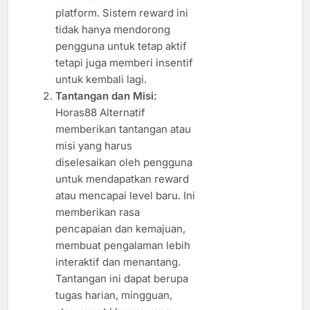
platform. Sistem reward ini
tidak hanya mendorong
pengguna untuk tetap aktif
tetapi juga memberi insentif
untuk kembali lagi.
Tantangan dan Misi:
Horas88 Alternatif
memberikan tantangan atau
misi yang harus
diselesaikan oleh pengguna
untuk mendapatkan reward
atau mencapai level baru. Ini
memberikan rasa
pencapaian dan kemajuan,
membuat pengalaman lebih
interaktif dan menantang.
Tantangan ini dapat berupa
tugas harian, mingguan,