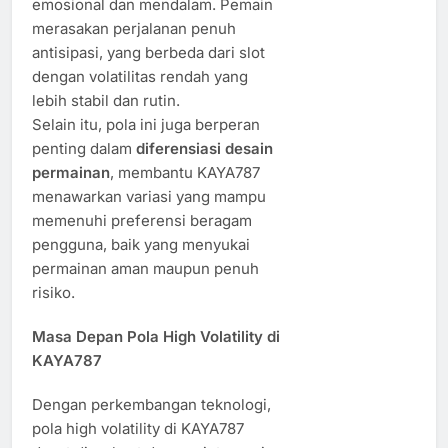
emosional dan mendalam. Pemain
merasakan perjalanan penuh
antisipasi, yang berbeda dari slot
dengan volatilitas rendah yang
lebih stabil dan rutin.
Selain itu, pola ini juga berperan
penting dalam
diferensiasi desain
permainan
, membantu KAYA787
menawarkan variasi yang mampu
memenuhi preferensi beragam
pengguna, baik yang menyukai
permainan aman maupun penuh
risiko.
Masa Depan Pola High Volatility di
KAYA787
Dengan perkembangan teknologi,
pola high volatility di KAYA787