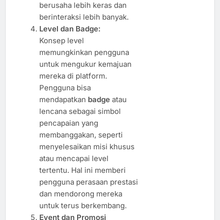
berusaha lebih keras dan
berinteraksi lebih banyak.
Level dan Badge:
Konsep level
memungkinkan pengguna
untuk mengukur kemajuan
mereka di platform.
Pengguna bisa
mendapatkan
badge
atau
lencana sebagai simbol
pencapaian yang
membanggakan, seperti
menyelesaikan misi khusus
atau mencapai level
tertentu. Hal ini memberi
pengguna perasaan prestasi
dan mendorong mereka
untuk terus berkembang.
Event dan Promosi