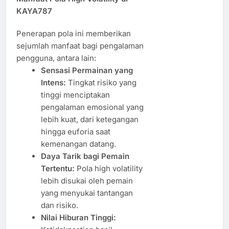
KAYA787
Penerapan pola ini memberikan
sejumlah manfaat bagi pengalaman
pengguna, antara lain:
Sensasi Permainan yang
Intens:
Tingkat risiko yang
tinggi menciptakan
pengalaman emosional yang
lebih kuat, dari ketegangan
hingga euforia saat
kemenangan datang.
Daya Tarik bagi Pemain
Tertentu:
Pola high volatility
lebih disukai oleh pemain
yang menyukai tantangan
dan risiko.
Nilai Hiburan Tinggi: