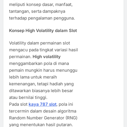
meliputi konsep dasar, manfaat,
tantangan, serta dampaknya
terhadap pengalaman pengguna.
Konsep High Volatility dalam Slot
Volatility dalam permainan slot
mengacu pada tingkat variasi hasil
permainan.
High volatility
menggambarkan pola di mana
pemain mungkin harus menunggu
lebih lama untuk meraih
kemenangan, tetapi hadiah yang
ditawarkan biasanya lebih besar
atau bernilai tinggi.
Pada slot
kaya 787 slot
, pola ini
tercermin dalam desain algoritma
Random Number Generator (RNG)
yang menentukan hasil putaran.