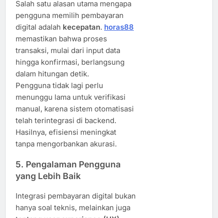
Salah satu alasan utama mengapa
pengguna memilih pembayaran
digital adalah
kecepatan
.
horas88
memastikan bahwa proses
transaksi, mulai dari input data
hingga konfirmasi, berlangsung
dalam hitungan detik.
Pengguna tidak lagi perlu
menunggu lama untuk verifikasi
manual, karena sistem otomatisasi
telah terintegrasi di backend.
Hasilnya, efisiensi meningkat
tanpa mengorbankan akurasi.
5. Pengalaman Pengguna
yang Lebih Baik
Integrasi pembayaran digital bukan
hanya soal teknis, melainkan juga