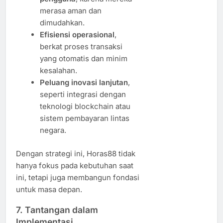
merasa aman dan
dimudahkan.
Efisiensi operasional
,
berkat proses transaksi
yang otomatis dan minim
kesalahan.
Peluang inovasi lanjutan
,
seperti integrasi dengan
teknologi blockchain atau
sistem pembayaran lintas
negara.
Dengan strategi ini, Horas88 tidak
hanya fokus pada kebutuhan saat
ini, tetapi juga membangun fondasi
untuk masa depan.
7. Tantangan dalam
Implementasi