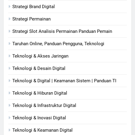
Strategi Brand Digital
Strategi Permainan
Strategi Slot Analisis Permainan Panduan Pemain
Taruhan Online, Panduan Pengguna, Teknologi
Teknologi & Akses Jaringan
Teknologi & Desain Digital
Teknologi & Digital | Keamanan Sistem | Panduan TI
Teknologi & Hiburan Digital
Teknologi & Infrastruktur Digital
Teknologi & Inovasi Digital
Teknologi & Keamanan Digital