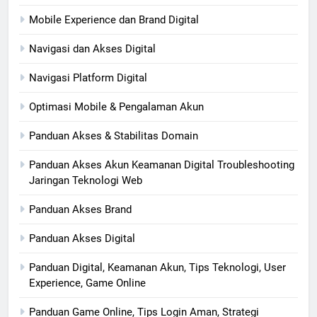
Mobile Experience dan Brand Digital
Navigasi dan Akses Digital
Navigasi Platform Digital
Optimasi Mobile & Pengalaman Akun
Panduan Akses & Stabilitas Domain
Panduan Akses Akun Keamanan Digital Troubleshooting
Jaringan Teknologi Web
Panduan Akses Brand
Panduan Akses Digital
Panduan Digital, Keamanan Akun, Tips Teknologi, User
Experience, Game Online
Panduan Game Online, Tips Login Aman, Strategi