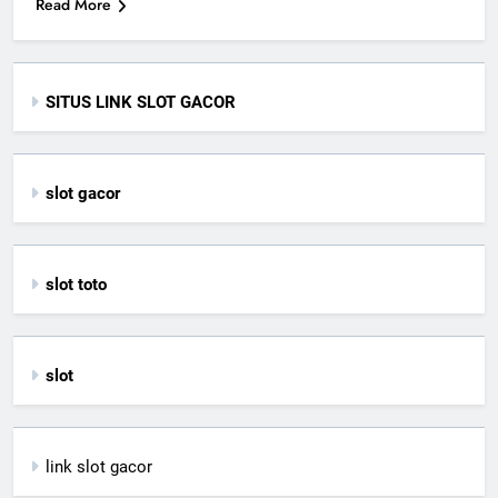
Read More
SITUS LINK SLOT GACOR
slot gacor
slot toto
slot
link slot gacor