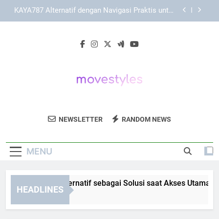
Skip
Cara Memastikan KAYA787 Alternatif Berfungsi
to
dengan Normal dan Tetap Stabil
content
Cara Menjelajahi KAYA787 dengan Alur yang
Lebih Terarah dan Mudah Dipahami
LEBAH4D Link Alternatif sebagai Solusi saat
Akses Utama Bermasalah
KAYA787 Alternatif dengan Navigasi Praktis untuk
Pengguna Harian
Cara Memastikan KAYA787 Alternatif Berfungsi
dengan Normal dan Tetap Stabil
Move Styles
Dapatkan Inspirasi Fashion Dan Gaya Hidup
Cara Menjelajahi KAYA787 dengan Alur yang
NEWSLETTER
RANDOM NEWS
Lebih Terarah dan Mudah Dipahami
Terkini Dari Move Styles.
MENU
BAH4D Link Alternatif sebagai Solusi saat Akses Utama Berm
HEADLINES
Weeks Ago