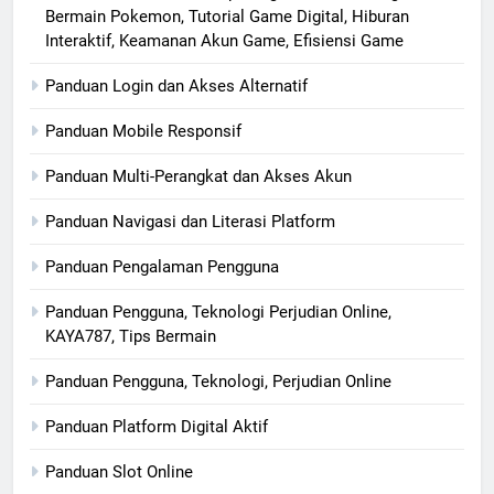
Bermain Pokemon, Tutorial Game Digital, Hiburan
Interaktif, Keamanan Akun Game, Efisiensi Game
Panduan Login dan Akses Alternatif
Panduan Mobile Responsif
Panduan Multi-Perangkat dan Akses Akun
Panduan Navigasi dan Literasi Platform
Panduan Pengalaman Pengguna
Panduan Pengguna, Teknologi Perjudian Online,
KAYA787, Tips Bermain
Panduan Pengguna, Teknologi, Perjudian Online
Panduan Platform Digital Aktif
Panduan Slot Online