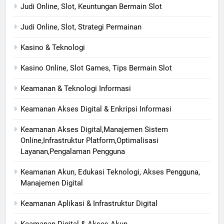
Judi Online, Slot, Keuntungan Bermain Slot
Judi Online, Slot, Strategi Permainan
Kasino & Teknologi
Kasino Online, Slot Games, Tips Bermain Slot
Keamanan & Teknologi Informasi
Keamanan Akses Digital & Enkripsi Informasi
Keamanan Akses Digital,Manajemen Sistem
Online,Infrastruktur Platform,Optimalisasi
Layanan,Pengalaman Pengguna
Keamanan Akun, Edukasi Teknologi, Akses Pengguna,
Manajemen Digital
Keamanan Aplikasi & Infrastruktur Digital