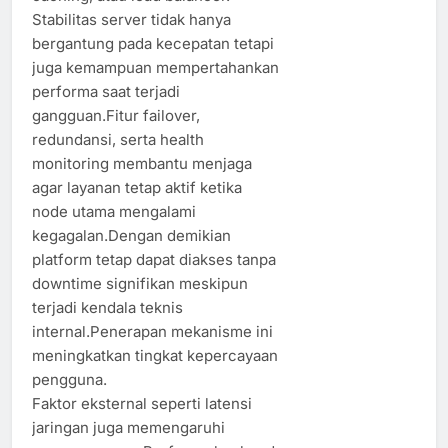
Stabilitas server tidak hanya
bergantung pada kecepatan tetapi
juga kemampuan mempertahankan
performa saat terjadi
gangguan.Fitur failover,
redundansi, serta health
monitoring membantu menjaga
agar layanan tetap aktif ketika
node utama mengalami
kegagalan.Dengan demikian
platform tetap dapat diakses tanpa
downtime signifikan meskipun
terjadi kendala teknis
internal.Penerapan mekanisme ini
meningkatkan tingkat kepercayaan
pengguna.
Faktor eksternal seperti latensi
jaringan juga memengaruhi