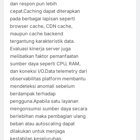
dan respon pun lebih
cepat.Caching dapat diterapkan
pada berbagai lapisan seperti
browser cache, CDN cache,
maupun cache backend
tergantung karakteristik data.
Evaluasi kinerja server juga
melibatkan faktor pemanfaatan
sumber daya seperti CPU, RAM,
dan koneksi I/O.Data telemetry dari
observabilitas platform membantu
mendeteksi anomali sebelum
berdampak terhadap
pengguna.Apabila satu layanan
mengonsumsi sumber daya secara
berlebihan maka pembagian ulang
beban atau autoscaling dapat
dilakukan untuk menjaga
kestabilan keseluruhan.