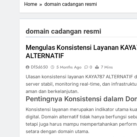
Home
domain cadangan resmi
domain cadangan resmi
Mengulas Konsistensi Layanan KAY
ALTERNATIF
Df5d650
5 Months Ago
0
7 Mins
Ulasan konsistensi layanan KAYA787 ALTERNATIF 
server stabil, monitoring real-time, dan infrastrukt
aman dan berkelanjutan.
Pentingnya Konsistensi dalam Dom
Konsistensi layanan merupakan indikator utama kua
digital. Domain alternatif tidak hanya berfungsi seb
tetapi juga harus mampu mempertahankan perfor
setara dengan domain utama.