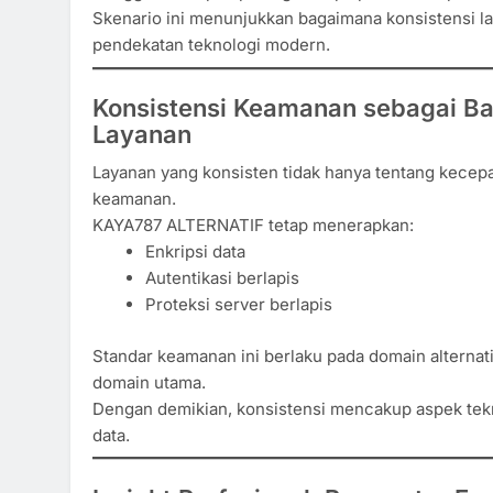
Skenario ini menunjukkan bagaimana konsistensi la
pendekatan teknologi modern.
Konsistensi Keamanan sebagai Ba
Layanan
Layanan yang konsisten tidak hanya tentang kecepat
keamanan.
KAYA787 ALTERNATIF tetap menerapkan:
Enkripsi data
Autentikasi berlapis
Proteksi server berlapis
Standar keamanan ini berlaku pada domain alterna
domain utama.
Dengan demikian, konsistensi mencakup aspek tek
data.