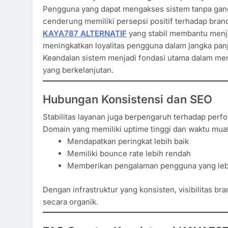
Pengguna yang dapat mengakses sistem tanpa gan
cenderung memiliki persepsi positif terhadap bran
KAYA787 ALTERNATIF
yang stabil membantu menj
meningkatkan loyalitas pengguna dalam jangka pan
Keandalan sistem menjadi fondasi utama dalam 
yang berkelanjutan.
Hubungan Konsistensi dan SEO
Stabilitas layanan juga berpengaruh terhadap perf
Domain yang memiliki uptime tinggi dan waktu mua
Mendapatkan peringkat lebih baik
Memiliki bounce rate lebih rendah
Memberikan pengalaman pengguna yang leb
Dengan infrastruktur yang konsisten, visibilitas br
secara organik.