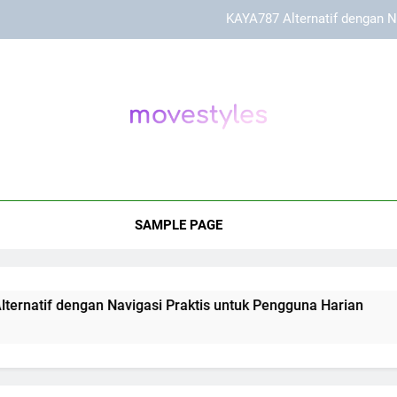
KAYA787 Alternatif dengan N
Cara Memastikan KAYA787 Alternatif Ber
Cara Menjelajahi KAYA787 dengan Alur y
LEBAH4D Link Alternatif sebaga
e Styles
KAYA787 Alternatif dengan N
nspirasi Fashion Dan Gaya Hidup Terkini Dari Move Styles.
Cara Memastikan KAYA787 Alternatif Ber
SAMPLE PAGE
Cara Menjelajahi KAYA787 dengan Alur y
gan Navigasi Praktis untuk Pengguna Harian
Cara Memas
3 Weeks Ago