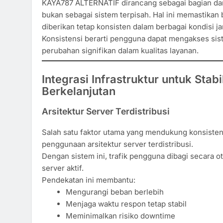
KAYA787 ALTERNATIF dirancang sebagai bagian dari i
bukan sebagai sistem terpisah. Hal ini memastikan
diberikan tetap konsisten dalam berbagai kondisi jar
Konsistensi berarti pengguna dapat mengakses sis
perubahan signifikan dalam kualitas layanan.
Integrasi Infrastruktur untuk Stabi
Berkelanjutan
Arsitektur Server Terdistribusi
Salah satu faktor utama yang mendukung konsisten
penggunaan arsitektur server terdistribusi.
Dengan sistem ini, trafik pengguna dibagi secara 
server aktif.
Pendekatan ini membantu:
Mengurangi beban berlebih
Menjaga waktu respon tetap stabil
Meminimalkan risiko downtime