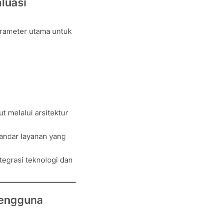
aluasi
parameter utama untuk
melalui arsitektur
andar layanan yang
ntegrasi teknologi dan
Pengguna