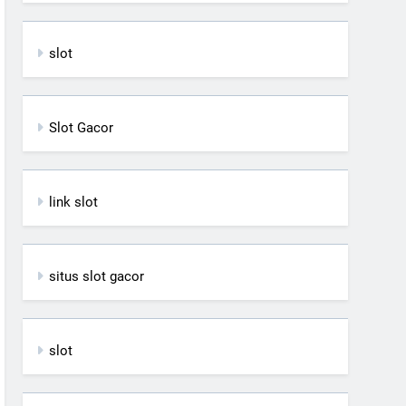
slot
Slot Gacor
link slot
situs slot gacor
slot