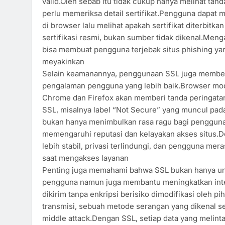
valid.Oleh sebab itu tidak cukup hanya melihat tand
perlu memeriksa detail sertifikat.Pengguna dapat 
di browser lalu melihat apakah sertifikat diterbitkan
sertifikasi resmi, bukan sumber tidak dikenal.Meng
bisa membuat pengguna terjebak situs phishing ya
meyakinkan
Selain keamanannya, penggunaan SSL juga member
pengalaman pengguna yang lebih baik.Browser mod
Chrome dan Firefox akan memberi tanda peringatan
SSL, misalnya label “Not Secure” yang muncul pada 
bukan hanya menimbulkan rasa ragu bagi pengguna 
memengaruhi reputasi dan kelayakan akses situs.
lebih stabil, privasi terlindungi, dan pengguna mera
saat mengakses layanan
Penting juga memahami bahwa SSL bukan hanya un
pengguna namun juga membantu meningkatkan integ
dikirim tanpa enkripsi berisiko dimodifikasi oleh pi
transmisi, sebuah metode serangan yang dikenal s
middle attack.Dengan SSL, setiap data yang melintas