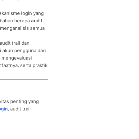
ekanisme login yang
ambahan berupa
audit
 menganalisis semua
dit trail dan
i akun pengguna dari
an mengevaluasi
aatnya, serta praktik
ivitas penting yang
ogin
, audit trail