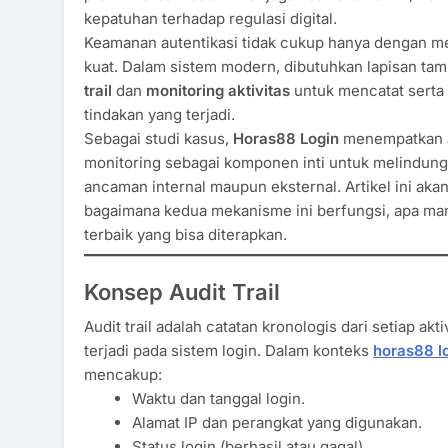
kepatuhan terhadap regulasi digital.
Keamanan autentikasi tidak cukup hanya dengan m
kuat. Dalam sistem modern, dibutuhkan lapisan t
trail
dan
monitoring aktivitas
untuk mencatat serta
tindakan yang terjadi.
Sebagai studi kasus,
Horas88 Login
menempatkan au
monitoring sebagai komponen inti untuk melindung
ancaman internal maupun eksternal. Artikel ini ak
bagaimana kedua mekanisme ini berfungsi, apa manf
terbaik yang bisa diterapkan.
Konsep Audit Trail
Audit trail adalah catatan kronologis dari setiap akt
terjadi pada sistem login. Dalam konteks
horas88 l
mencakup:
Waktu dan tanggal login.
Alamat IP dan perangkat yang digunakan.
Status login (berhasil atau gagal).