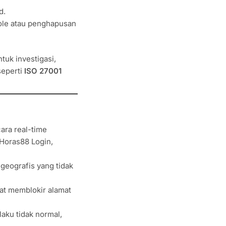
d.
role atau penghapusan
tuk investigasi,
seperti
ISO 27001
ara real-time
 Horas88 Login,
 geografis yang tidak
at memblokir alamat
aku tidak normal,