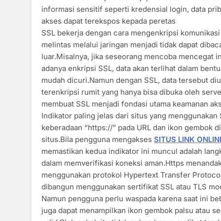
informasi sensitif seperti kredensial login, data prib
akses dapat terekspos kepada peretas
SSL bekerja dengan cara mengenkripsi komunikasi
melintas melalui jaringan menjadi tidak dapat dibac
luar.Misalnya, jika seseorang mencoba mencegat in
adanya enkripsi SSL, data akan terlihat dalam bent
mudah dicuri.Namun dengan SSL, data tersebut di
terenkripsi rumit yang hanya bisa dibuka oleh serve
membuat SSL menjadi fondasi utama keamanan akse
Indikator paling jelas dari situs yang menggunakan
keberadaan “https://” pada URL dan ikon gembok d
situs.Bila pengguna mengakses
SITUS LINK ONLI
memastikan kedua indikator ini muncul adalah lang
dalam memverifikasi koneksi aman.Https menanda
menggunakan protokol Hypertext Transfer Protoco
dibangun menggunakan sertifikat SSL atau TLS mo
Namun pengguna perlu waspada karena saat ini beb
juga dapat menampilkan ikon gembok palsu atau sert