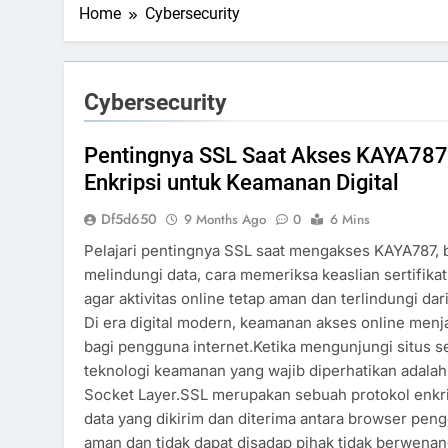
Home
Cybersecurity
Cybersecurity
Pentingnya SSL Saat Akses KAYA787
Enkripsi untuk Keamanan Digital
Df5d650
9 Months Ago
0
6 Mins
Pelajari pentingnya SSL saat mengakses KAYA787, 
melindungi data, cara memeriksa keaslian sertifikat
agar aktivitas online tetap aman dan terlindungi dar
Di era digital modern, keamanan akses online menja
bagi pengguna internet.Ketika mengunjungi situs s
teknologi keamanan yang wajib diperhatikan adala
Socket Layer.SSL merupakan sebuah protokol enkr
data yang dikirim dan diterima antara browser pen
aman dan tidak dapat disadap pihak tidak berwena