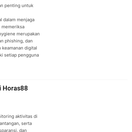
an penting untuk
l dalam menjaga
, memeriksa
hygiene merupakan
n phishing, dan
 keamanan digital
iki setiap pengguna
di Horas88
toring aktivitas di
antangan, serta
sparansi, dan