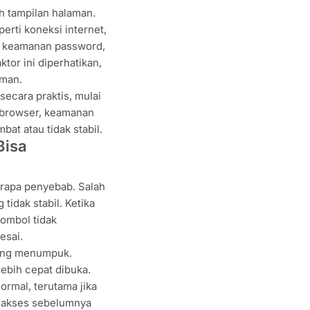
h tampilan halaman.
erti koneksi internet,
n, keamanan password,
tor ini diperhatikan,
aman.
ecara praktis, mulai
n browser, keamanan
bat atau tidak stabil.
Bisa
rapa penyebab. Salah
tidak stabil. Ketika
tombol tidak
esai.
yang menumpuk.
ebih cepat dibuka.
rmal, terutama jika
 akses sebelumnya