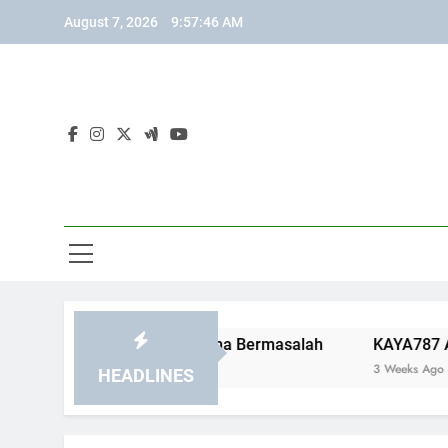
Skip
August 7, 2026
9:57:47 AM
to
content
Mov
Dapatkan I
usi saat Akses Utama Bermasalah
KAYA787 Alternatif de
3 Weeks Ago
HEADLINES