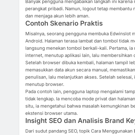
Banyak pengguna mengabaikan langkah ini karena
perangkat pribadi. Namun, logout tetap membantu 
dan menjaga akun lebih aman.
Contoh Skenario Praktis
Misalnya, seorang pengguna membuka Edwinslot m
Android. Halaman terasa lambat dan tombol tidak me
langsung menekan tombol berkali-kali. Pertama, i
internet, menutup aplikasi lain, lalu membersihkan
Setelah browser dibuka kembali, halaman tampil le
memasukkan data akun secara manual, memastikan 
penulisan, lalu melanjutkan akses. Setelah selesai, 
menutup browser.
Pada contoh lain, pengguna laptop mengalami tamp
tidak lengkap. Ia mencoba mode privat dan halaman 
situ, ia mengetahui bahwa masalah kemungkinan be
ekstensi browser utama.
Insight SEO dan Analisis Brand K
Dari sudut pandang SEO, topik Cara Menggunakan 