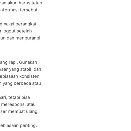
han akun harus tetap
informasi tersebut,
memakai perangkat
 logout setelah
akun dan mengurangi
yang rapi. Gunakan
ser yang stabil, dan
Kebiasaan konsisten
n yang berbeda atau
ri, tetapi bisa
k merespons, atau
wser memuat ulang
ebiasaan penting.