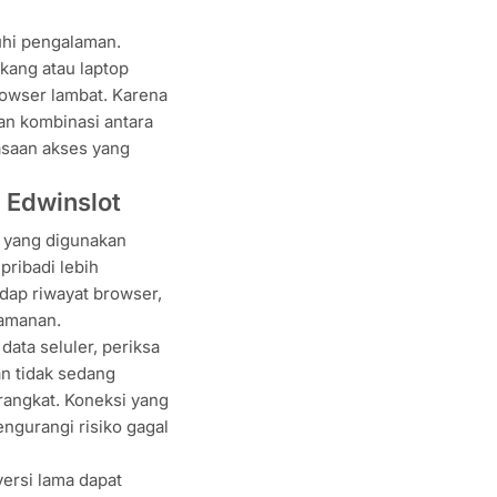
uhi pengalaman.
akang atau laptop
rowser lambat. Karena
an kombinasi antara
iasaan akses yang
Edwinslot
 yang digunakan
ribadi lebih
dap riwayat browser,
amanan.
data seluler, periksa
an tidak sedang
rangkat. Koneksi yang
ngurangi risiko gagal
ersi lama dapat