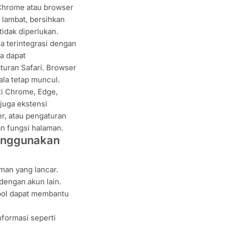
hrome atau browser
 lambat, bersihkan
tidak diperlukan.
na terintegrasi dengan
na dapat
turan Safari. Browser
ala tetap muncul.
ti Chrome, Edge,
 juga ekstensi
r, atau pengaturan
an fungsi halaman.
enggunakan
man yang lancar.
dengan akun lain.
mbol dapat membantu
formasi seperti