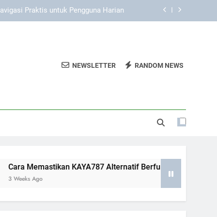
avigasi Praktis untuk Pengguna Harian
fungsi dengan Normal dan Tetap Stabil
ang Lebih Terarah dan Mudah Dipahami
NEWSLETTER
RANDOM NEWS
i Solusi saat Akses Utama Bermasalah
avigasi Praktis untuk Pengguna Harian
fungsi dengan Normal dan Tetap Stabil
ang Lebih Terarah dan Mudah Dipahami
stikan KAYA787 Alternatif Berfungsi dengan Normal dan Teta