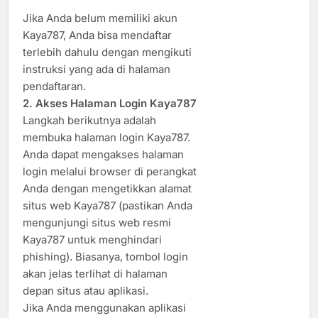
Jika Anda belum memiliki akun
Kaya787, Anda bisa mendaftar
terlebih dahulu dengan mengikuti
instruksi yang ada di halaman
pendaftaran.
2. Akses Halaman Login Kaya787
Langkah berikutnya adalah
membuka halaman login Kaya787.
Anda dapat mengakses halaman
login melalui browser di perangkat
Anda dengan mengetikkan alamat
situs web Kaya787 (pastikan Anda
mengunjungi situs web resmi
Kaya787 untuk menghindari
phishing). Biasanya, tombol login
akan jelas terlihat di halaman
depan situs atau aplikasi.
Jika Anda menggunakan aplikasi