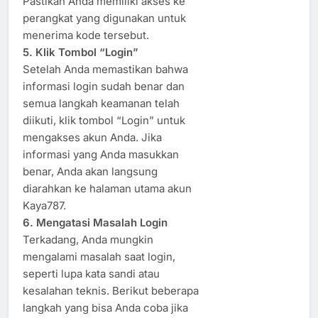
Pastikan Anda memiliki akses ke
perangkat yang digunakan untuk
menerima kode tersebut.
5. Klik Tombol “Login”
Setelah Anda memastikan bahwa
informasi login sudah benar dan
semua langkah keamanan telah
diikuti, klik tombol “Login” untuk
mengakses akun Anda. Jika
informasi yang Anda masukkan
benar, Anda akan langsung
diarahkan ke halaman utama akun
Kaya787.
6. Mengatasi Masalah Login
Terkadang, Anda mungkin
mengalami masalah saat login,
seperti lupa kata sandi atau
kesalahan teknis. Berikut beberapa
langkah yang bisa Anda coba jika