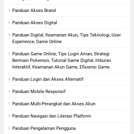
Panduan Akses Brand
Panduan Akses Digital
Panduan Digital, Keamanan Akun, Tips Teknologi, User
Experience, Game Online
Panduan Game Online, Tips Login Aman, Strategi
Bermain Pokemon, Tutorial Game Digital, Hiburan
Interaktif, Keamanan Akun Game, Efisiensi Game
Panduan Login dan Akses Alternatif
Panduan Mobile Responsif
Panduan Multi-Perangkat dan Akses Akun
Panduan Navigasi dan Literasi Platform
Panduan Pengalaman Pengguna