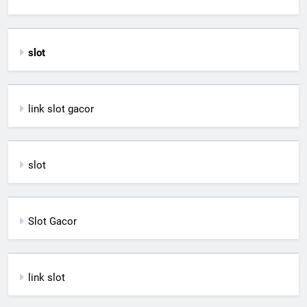
slot
link slot gacor
slot
Slot Gacor
link slot