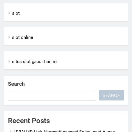
slot
slot online
situs slot gacor hari ini
Search
SEARCH
Recent Posts
LEBAH4D Link Alternatif sebagai Solusi saat Akses