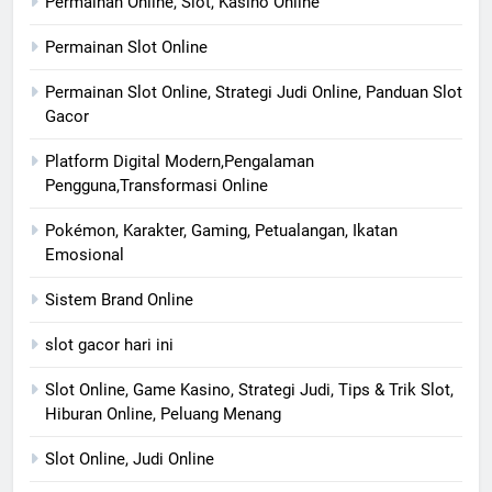
Permainan Online, Slot, Kasino Online
Permainan Slot Online
Permainan Slot Online, Strategi Judi Online, Panduan Slot
Gacor
Platform Digital Modern,Pengalaman
Pengguna,Transformasi Online
Pokémon, Karakter, Gaming, Petualangan, Ikatan
Emosional
Sistem Brand Online
slot gacor hari ini
Slot Online, Game Kasino, Strategi Judi, Tips & Trik Slot,
Hiburan Online, Peluang Menang
Slot Online, Judi Online