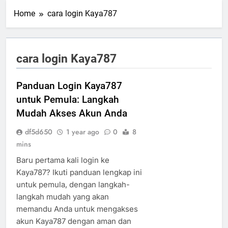
Home
cara login Kaya787
cara login Kaya787
Panduan Login Kaya787
untuk Pemula: Langkah
Mudah Akses Akun Anda
df5d650
1 year ago
0
8
mins
Baru pertama kali login ke
Kaya787? Ikuti panduan lengkap ini
untuk pemula, dengan langkah-
langkah mudah yang akan
memandu Anda untuk mengakses
akun Kaya787 dengan aman dan