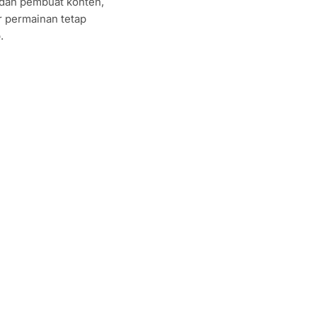
 dan pembuat konten,
r permainan tetap
.