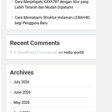
Cara Menjelajahi KAYA787 dengan Alur yang
Lebih Terarah dan Mudah Dipahami
Cara Memahami Struktur Halaman LEBAH4D
bagi Pengguna Baru
Recent Comments
A WordPress Commenter
on
Hello world!
Archives
July 2026
June 2026
May 2026