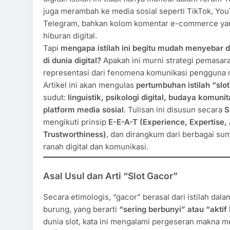
juga merambah ke media sosial seperti TikTok, You
Telegram, bahkan kolom komentar e-commerce ya
hiburan digital.
Tapi
mengapa istilah ini begitu mudah menyebar 
di dunia digital?
Apakah ini murni strategi pemasara
representasi dari fenomena komunikasi pengguna
Artikel ini akan mengulas
pertumbuhan istilah “slo
sudut:
linguistik, psikologi digital, budaya komunit
platform media sosial
. Tulisan ini disusun secara
S
mengikuti prinsip
E-E-A-T (Experience, Expertise, 
Trustworthiness)
, dan dirangkum dari berbagai su
ranah digital dan komunikasi.
Asal Usul dan Arti “Slot Gacor”
Secara etimologis, “gacor” berasal dari istilah dal
burung, yang berarti
“sering berbunyi” atau “aktif
dunia slot, kata ini mengalami pergeseran makna m