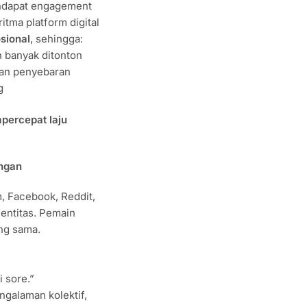
mendapat engagement
itma platform digital
sional
, sehingga:
 banyak ditonton
an penyebaran
g
percepat laju
ngan
m, Facebook, Reddit,
entitas. Pemain
ng sama.
 sore.”
ngalaman kolektif,