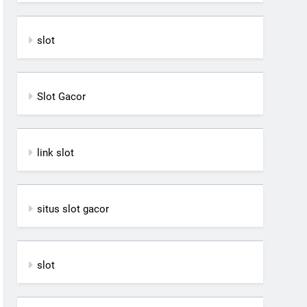
slot
Slot Gacor
link slot
situs slot gacor
slot