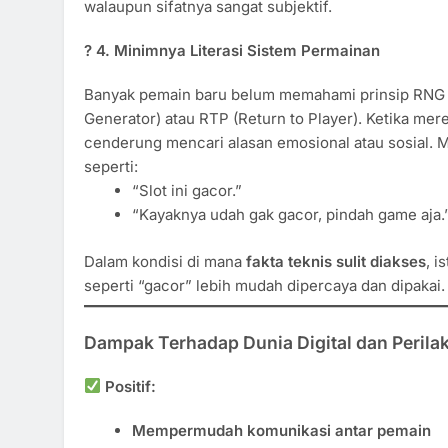
walaupun sifatnya sangat subjektif.
? 4.
Minimnya Literasi Sistem Permainan
Banyak pemain baru belum memahami prinsip RN
Generator) atau RTP (Return to Player). Ketika me
cenderung mencari alasan emosional atau sosial. Ma
seperti:
“Slot ini gacor.”
“Kayaknya udah gak gacor, pindah game aja.
Dalam kondisi di mana
fakta teknis sulit diakses
, i
seperti “gacor” lebih mudah dipercaya dan dipakai.
Dampak Terhadap Dunia Digital dan Peril
Positif:
Mempermudah komunikasi antar pemain