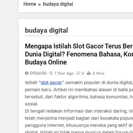
Home
budaya digital
budaya digital
Mengapa Istilah Slot Gacor Terus Be
Dunia Digital? Fenomena Bahasa, Ko
Budaya Online
Df5d650
1 Year Ago
0
6 Mins
Istilah “
slot gacor
” semakin populer di dunia digital
pemain baru. Artikel ini membahas alasan di balik p
tersebut, dari faktor algoritma, bahasa komunitas,
sosial.
Di tengah ledakan informasi dan interaksi daring, is
telah menjelma menjadi bagian dari kosakata popul
pengguna internet, khususnya mereka yang aktif di
digital. Istilah ini tidak hanya muncul dalam forum-