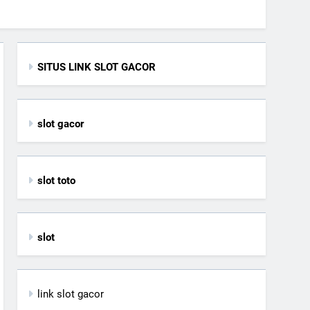
SITUS LINK SLOT GACOR
slot gacor
slot toto
slot
link slot gacor