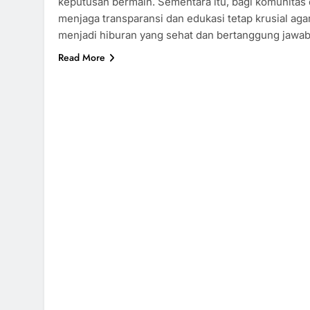
keputusan bermain. Sementara itu, bagi komunitas
menjaga transparansi dan edukasi tetap krusial aga
menjadi hiburan yang sehat dan bertanggung jawab
Read More