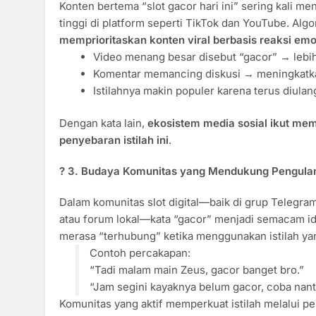
Konten bertema “slot gacor hari ini” sering kali 
tinggi di platform seperti TikTok dan YouTube. Algor
memprioritaskan konten viral berbasis reaksi emo
Video menang besar disebut “gacor” → lebih
Komentar memancing diskusi → meningkatk
Istilahnya makin populer karena terus diulan
Dengan kata lain,
ekosistem media sosial ikut mem
penyebaran istilah ini
.
? 3.
Budaya Komunitas yang Mendukung Pengula
Dalam komunitas slot digital—baik di grup Telegra
atau forum lokal—kata “gacor” menjadi semacam id
merasa “terhubung” ketika menggunakan istilah ya
Contoh percakapan:
“Tadi malam main Zeus, gacor banget bro.”
“Jam segini kayaknya belum gacor, coba nanti
Komunitas yang aktif memperkuat istilah melalui pe