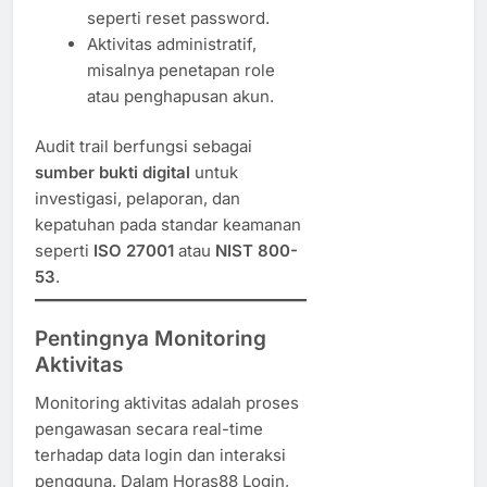
seperti reset password.
Aktivitas administratif,
misalnya penetapan role
atau penghapusan akun.
Audit trail berfungsi sebagai
sumber bukti digital
untuk
investigasi, pelaporan, dan
kepatuhan pada standar keamanan
seperti
ISO 27001
atau
NIST 800-
53
.
Pentingnya Monitoring
Aktivitas
Monitoring aktivitas adalah proses
pengawasan secara real-time
terhadap data login dan interaksi
pengguna. Dalam Horas88 Login,