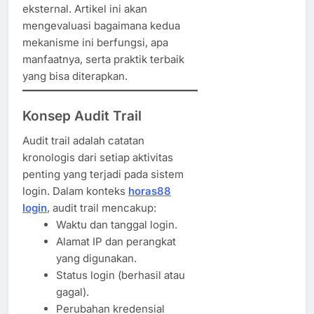
eksternal. Artikel ini akan
mengevaluasi bagaimana kedua
mekanisme ini berfungsi, apa
manfaatnya, serta praktik terbaik
yang bisa diterapkan.
Konsep Audit Trail
Audit trail adalah catatan
kronologis dari setiap aktivitas
penting yang terjadi pada sistem
login. Dalam konteks
horas88
login
, audit trail mencakup:
Waktu dan tanggal login.
Alamat IP dan perangkat
yang digunakan.
Status login (berhasil atau
gagal).
Perubahan kredensial