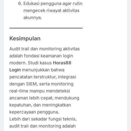
Edukasi pengguna agar rutin
mengecek riwayat aktivitas
akunnya.
Kesimpulan
Audit trail dan monitoring aktivitas
adalah fondasi keamanan login
modern. Studi kasus
Horas88
Login
menunjukkan bahwa
pencatatan terstruktur, integrasi
dengan SIEM, serta monitoring
real-time mampu mendeteksi
ancaman lebih cepat, mendukung
kepatuhan, dan meningkatkan
kepercayaan pengguna.
Lebih dari sekadar fungsi teknis,
audit trail dan monitoring adalah