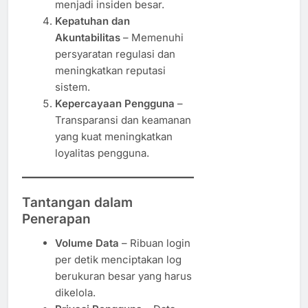
menjadi insiden besar.
Kepatuhan dan
Akuntabilitas
– Memenuhi
persyaratan regulasi dan
meningkatkan reputasi
sistem.
Kepercayaan Pengguna
–
Transparansi dan keamanan
yang kuat meningkatkan
loyalitas pengguna.
Tantangan dalam
Penerapan
Volume Data
– Ribuan login
per detik menciptakan log
berukuran besar yang harus
dikelola.