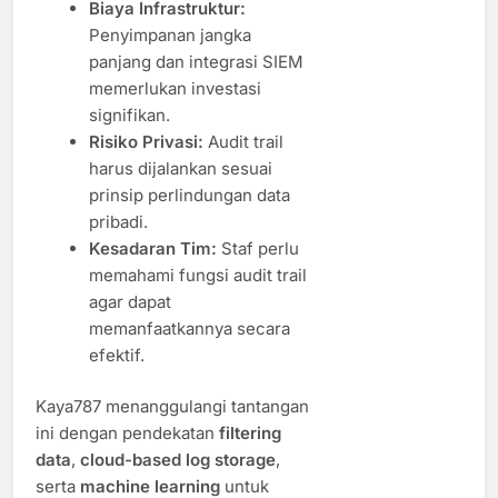
Biaya Infrastruktur:
Penyimpanan jangka
panjang dan integrasi SIEM
memerlukan investasi
signifikan.
Risiko Privasi:
Audit trail
harus dijalankan sesuai
prinsip perlindungan data
pribadi.
Kesadaran Tim:
Staf perlu
memahami fungsi audit trail
agar dapat
memanfaatkannya secara
efektif.
Kaya787 menanggulangi tantangan
ini dengan pendekatan
filtering
data
,
cloud-based log storage
,
serta
machine learning
untuk