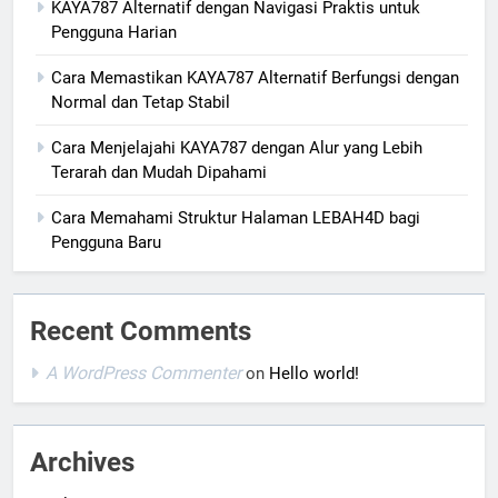
KAYA787 Alternatif dengan Navigasi Praktis untuk
Pengguna Harian
Cara Memastikan KAYA787 Alternatif Berfungsi dengan
Normal dan Tetap Stabil
Cara Menjelajahi KAYA787 dengan Alur yang Lebih
Terarah dan Mudah Dipahami
Cara Memahami Struktur Halaman LEBAH4D bagi
Pengguna Baru
Recent Comments
A WordPress Commenter
on
Hello world!
Archives