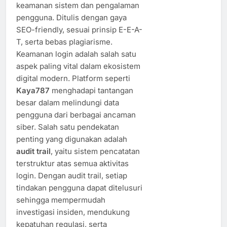
keamanan sistem dan pengalaman
pengguna. Ditulis dengan gaya
SEO-friendly, sesuai prinsip E-E-A-
T, serta bebas plagiarisme.
Keamanan login adalah salah satu
aspek paling vital dalam ekosistem
digital modern. Platform seperti
Kaya787
menghadapi tantangan
besar dalam melindungi data
pengguna dari berbagai ancaman
siber. Salah satu pendekatan
penting yang digunakan adalah
audit trail
, yaitu sistem pencatatan
terstruktur atas semua aktivitas
login. Dengan audit trail, setiap
tindakan pengguna dapat ditelusuri
sehingga mempermudah
investigasi insiden, mendukung
kepatuhan regulasi, serta