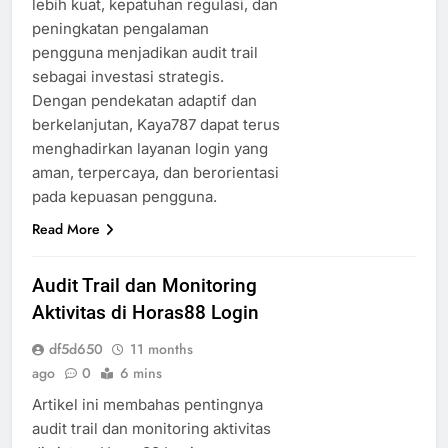
lebih kuat, kepatuhan regulasi, dan
peningkatan pengalaman
pengguna menjadikan audit trail
sebagai investasi strategis.
Dengan pendekatan adaptif dan
berkelanjutan, Kaya787 dapat terus
menghadirkan layanan login yang
aman, terpercaya, dan berorientasi
pada kepuasan pengguna.
Read More
Audit Trail dan Monitoring
Aktivitas di Horas88 Login
df5d650
11 months
ago
0
6 mins
Artikel ini membahas pentingnya
audit trail dan monitoring aktivitas