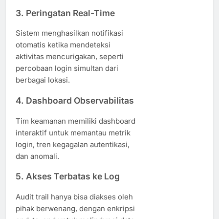
3.
Peringatan Real-Time
Sistem menghasilkan notifikasi
otomatis ketika mendeteksi
aktivitas mencurigakan, seperti
percobaan login simultan dari
berbagai lokasi.
4.
Dashboard Observabilitas
Tim keamanan memiliki dashboard
interaktif untuk memantau metrik
login, tren kegagalan autentikasi,
dan anomali.
5.
Akses Terbatas ke Log
Audit trail hanya bisa diakses oleh
pihak berwenang, dengan enkripsi