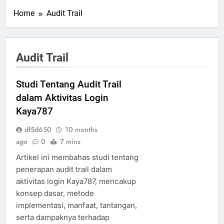
Home
Audit Trail
Audit Trail
Studi Tentang Audit Trail
dalam Aktivitas Login
Kaya787
df5d650
10 months
ago
0
7 mins
Artikel ini membahas studi tentang
penerapan audit trail dalam
aktivitas login Kaya787, mencakup
konsep dasar, metode
implementasi, manfaat, tantangan,
serta dampaknya terhadap