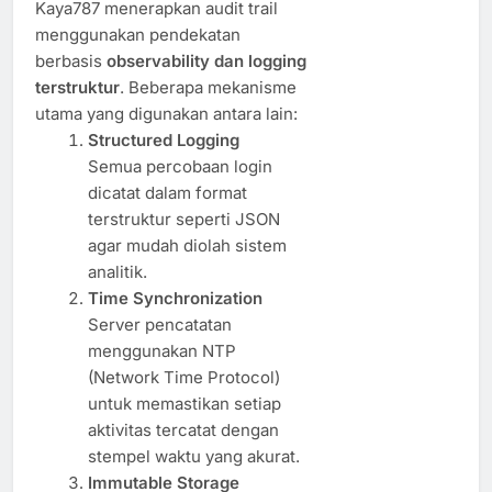
Kaya787 menerapkan audit trail
menggunakan pendekatan
berbasis
observability dan logging
terstruktur
. Beberapa mekanisme
utama yang digunakan antara lain:
Structured Logging
Semua percobaan login
dicatat dalam format
terstruktur seperti JSON
agar mudah diolah sistem
analitik.
Time Synchronization
Server pencatatan
menggunakan NTP
(Network Time Protocol)
untuk memastikan setiap
aktivitas tercatat dengan
stempel waktu yang akurat.
Immutable Storage