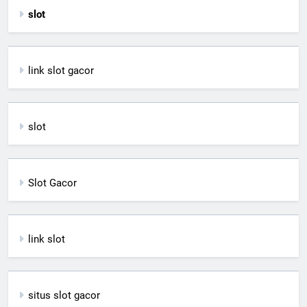
slot
link slot gacor
slot
Slot Gacor
link slot
situs slot gacor