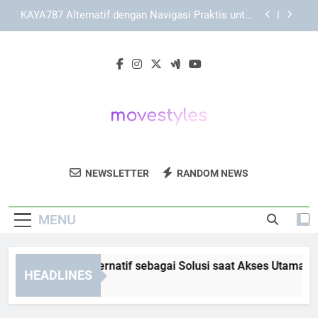
Skip
Cara Memastikan KAYA787 Alternatif Berfungsi
to
dengan Normal dan Tetap Stabil
content
Cara Menjelajahi KAYA787 dengan Alur yang
Lebih Terarah dan Mudah Dipahami
LEBAH4D Link Alternatif sebagai Solusi saat
Akses Utama Bermasalah
KAYA787 Alternatif dengan Navigasi Praktis untuk
Pengguna Harian
Cara Memastikan KAYA787 Alternatif Berfungsi
dengan Normal dan Tetap Stabil
Move Styles
Dapatkan Inspirasi Fashion Dan Gaya Hidup
Cara Menjelajahi KAYA787 dengan Alur yang
NEWSLETTER
RANDOM NEWS
Lebih Terarah dan Mudah Dipahami
Terkini Dari Move Styles.
MENU
BAH4D Link Alternatif sebagai Solusi saat Akses Utama Berm
HEADLINES
Weeks Ago