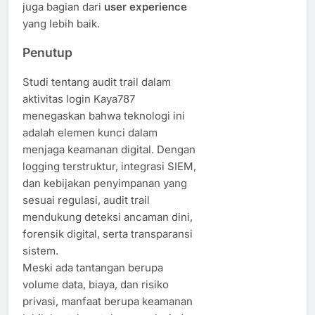
juga bagian dari
user experience
yang lebih baik.
Penutup
Studi tentang audit trail dalam
aktivitas login Kaya787
menegaskan bahwa teknologi ini
adalah elemen kunci dalam
menjaga keamanan digital. Dengan
logging terstruktur, integrasi SIEM,
dan kebijakan penyimpanan yang
sesuai regulasi, audit trail
mendukung deteksi ancaman dini,
forensik digital, serta transparansi
sistem.
Meski ada tantangan berupa
volume data, biaya, dan risiko
privasi, manfaat berupa keamanan