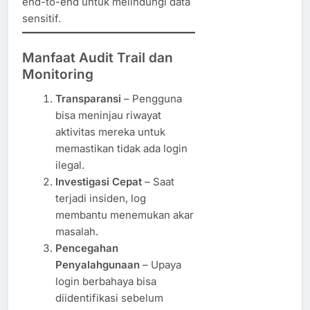
end-to-end untuk melindungi data
sensitif.
Manfaat Audit Trail dan
Monitoring
Transparansi
– Pengguna
bisa meninjau riwayat
aktivitas mereka untuk
memastikan tidak ada login
ilegal.
Investigasi Cepat
– Saat
terjadi insiden, log
membantu menemukan akar
masalah.
Pencegahan
Penyalahgunaan
– Upaya
login berbahaya bisa
diidentifikasi sebelum