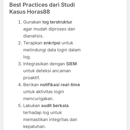
Best Practices dari Studi
Kasus Horas88
Gunakan
log terstruktur
agar mudah diproses dan
dianalisis.
Terapkan
enkripsi
untuk
melindungi data login dalam
log.
Integrasikan dengan
SIEM
untuk deteksi ancaman
proaktif.
Berikan
notifikasi real-time
untuk aktivitas login
mencurigakan.
Lakukan
audit berkala
terhadap log untuk
memastikan integritas dan
kepatuhan.