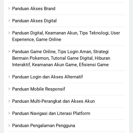
Panduan Akses Brand
Panduan Akses Digital
Panduan Digital, Keamanan Akun, Tips Teknologi, User
Experience, Game Online
Panduan Game Online, Tips Login Aman, Strategi
Bermain Pokemon, Tutorial Game Digital, Hiburan
Interaktif, Keamanan Akun Game, Efisiensi Game
Panduan Login dan Akses Alternatif
Panduan Mobile Responsif
Panduan Multi-Perangkat dan Akses Akun
Panduan Navigasi dan Literasi Platform
Panduan Pengalaman Pengguna