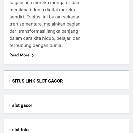
bagaimana mereka mengatur dan
menikmati dunia digital mereka
sendiri. Evolusi ini bukan sekadar
tren sementara, melainkan bagian
dari transformasi jangka panjang
dalam cara kita hidup, belajar, dan
terhubung dengan dunia
Read More
SITUS LINK SLOT GACOR
slot gacor
slot toto