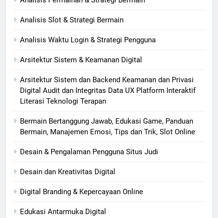
Analisis Permainan & Strategi Bermain
Analisis Slot & Strategi Bermain
Analisis Waktu Login & Strategi Pengguna
Arsitektur Sistem & Keamanan Digital
Arsitektur Sistem dan Backend Keamanan dan Privasi
Digital Audit dan Integritas Data UX Platform Interaktif
Literasi Teknologi Terapan
Bermain Bertanggung Jawab, Edukasi Game, Panduan
Bermain, Manajemen Emosi, Tips dan Trik, Slot Online
Desain & Pengalaman Pengguna Situs Judi
Desain dan Kreativitas Digital
Digital Branding & Kepercayaan Online
Edukasi Antarmuka Digital