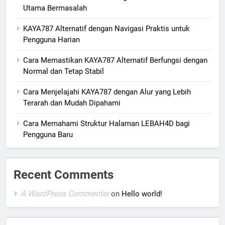
Utama Bermasalah
KAYA787 Alternatif dengan Navigasi Praktis untuk
Pengguna Harian
Cara Memastikan KAYA787 Alternatif Berfungsi dengan
Normal dan Tetap Stabil
Cara Menjelajahi KAYA787 dengan Alur yang Lebih
Terarah dan Mudah Dipahami
Cara Memahami Struktur Halaman LEBAH4D bagi
Pengguna Baru
Recent Comments
A WordPress Commenter
on
Hello world!