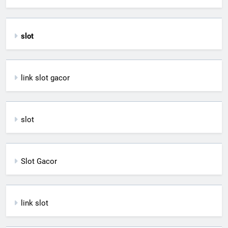
slot
link slot gacor
slot
Slot Gacor
link slot