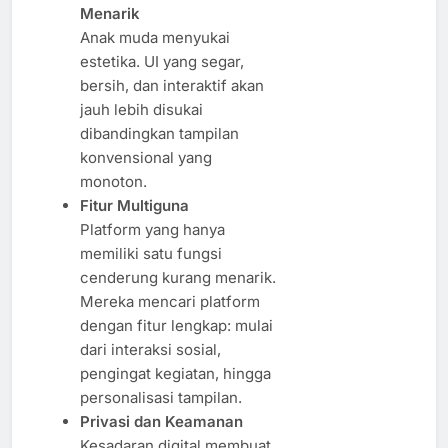
Menarik
Anak muda menyukai
estetika. UI yang segar,
bersih, dan interaktif akan
jauh lebih disukai
dibandingkan tampilan
konvensional yang
monoton.
Fitur Multiguna
Platform yang hanya
memiliki satu fungsi
cenderung kurang menarik.
Mereka mencari platform
dengan fitur lengkap: mulai
dari interaksi sosial,
pengingat kegiatan, hingga
personalisasi tampilan.
Privasi dan Keamanan
Kesadaran digital membuat