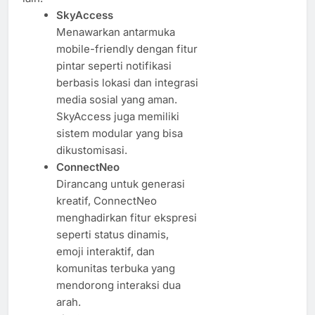
SkyAccess
Menawarkan antarmuka
mobile-friendly dengan fitur
pintar seperti notifikasi
berbasis lokasi dan integrasi
media sosial yang aman.
SkyAccess juga memiliki
sistem modular yang bisa
dikustomisasi.
ConnectNeo
Dirancang untuk generasi
kreatif, ConnectNeo
menghadirkan fitur ekspresi
seperti status dinamis,
emoji interaktif, dan
komunitas terbuka yang
mendorong interaksi dua
arah.