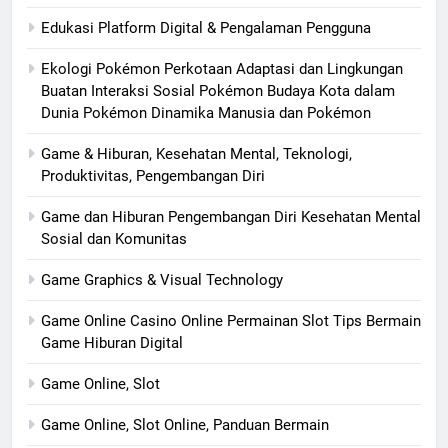
Edukasi Platform Digital & Pengalaman Pengguna
Ekologi Pokémon Perkotaan Adaptasi dan Lingkungan
Buatan Interaksi Sosial Pokémon Budaya Kota dalam
Dunia Pokémon Dinamika Manusia dan Pokémon
Game & Hiburan, Kesehatan Mental, Teknologi,
Produktivitas, Pengembangan Diri
Game dan Hiburan Pengembangan Diri Kesehatan Mental
Sosial dan Komunitas
Game Graphics & Visual Technology
Game Online Casino Online Permainan Slot Tips Bermain
Game Hiburan Digital
Game Online, Slot
Game Online, Slot Online, Panduan Bermain