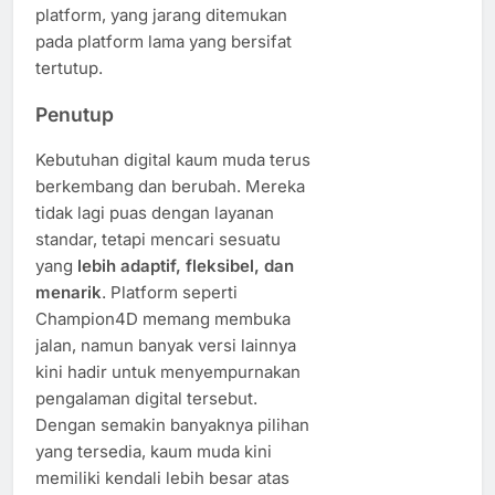
platform, yang jarang ditemukan
pada platform lama yang bersifat
tertutup.
Penutup
Kebutuhan digital kaum muda terus
berkembang dan berubah. Mereka
tidak lagi puas dengan layanan
standar, tetapi mencari sesuatu
yang
lebih adaptif, fleksibel, dan
menarik
. Platform seperti
Champion4D memang membuka
jalan, namun banyak versi lainnya
kini hadir untuk menyempurnakan
pengalaman digital tersebut.
Dengan semakin banyaknya pilihan
yang tersedia, kaum muda kini
memiliki kendali lebih besar atas